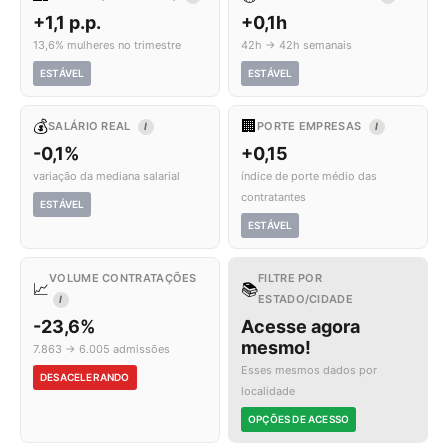
+1,1 p.p.
+0,1h
13,6% mulheres no trimestre
42h → 42h semanais
ESTÁVEL
ESTÁVEL
💰
🏢
SALÁRIO REAL
PORTE EMPRESAS
I
I
-0,1%
+0,15
variação da mediana salarial
índice de porte médio das
contratantes
ESTÁVEL
ESTÁVEL
VOLUME CONTRATAÇÕES
FILTRE POR
📈
📚
ESTADO/CIDADE
I
-23,6%
Acesse agora
mesmo!
7.863 → 6.005 admissões
Esses mesmos dados por
DESACELERANDO
localidade
OPÇÕES DE ACESSO