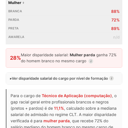
Mulher ♀
88%
72%
89%
n/d
Maior disparidade salarial:
Mulher parda
ganha 72%
28%
do homem branco no mesmo cargo
i
Ver disparidade salarial do cargo por nível de formação
i
Para o cargo de
Técnico de Aplicação (computação)
, o
gap racial geral entre profissionais brancos e negros
(pretos + pardos) é de
11,1%
, calculado sobre a mediana
salarial de admissão no regime CLT. A maior disparidade
verificada é para
mulher parda
, que recebe 72% do
salário mediano do homem branco no mesmo cargo de