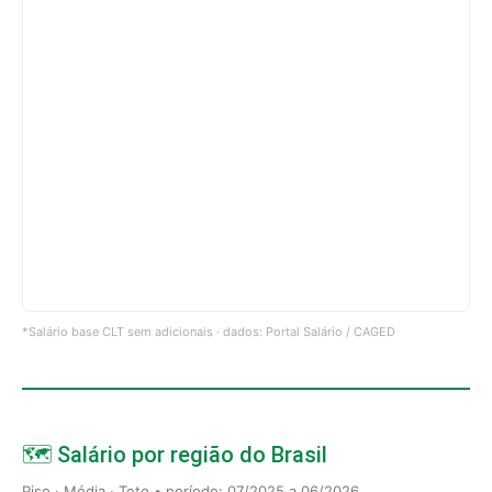
*Salário base CLT sem adicionais · dados: Portal Salário / CAGED
🗺️ Salário por região do Brasil
Piso · Média · Teto • período: 07/2025 a 06/2026