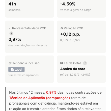
41h
-4.59%
semanais
vs média geral do cargo
📈 Representatividade PCD
🔄 Variação PCD
+0,12 p.p.
i
0,97%
0,85% → 0,97%
das contratações no trimestre
📋 Tendência inclusão
🏢 Lei de Cotas
i
Abaixo da cota
Estável
ref. Lei 8.213/91 (2-5%)
trimestres comparados
Nos últimos 12 meses,
0,97%
das novas contratações de
Técnico de Aplicação (computação)
foram de
profissionais com deficiência, mantendo-se estável em
relação ao trimestre anterior. Esses dados são relevantes