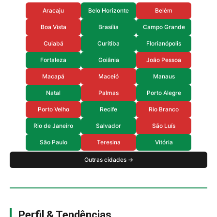
Aracaju
Belo Horizonte
Belém
Boa Vista
Brasília
Campo Grande
Cuiabá
Curitiba
Florianópolis
Fortaleza
Goiânia
João Pessoa
Macapá
Maceió
Manaus
Natal
Palmas
Porto Alegre
Porto Velho
Recife
Rio Branco
Rio de Janeiro
Salvador
São Luís
São Paulo
Teresina
Vitória
Outras cidades →
Perfil & Tendências