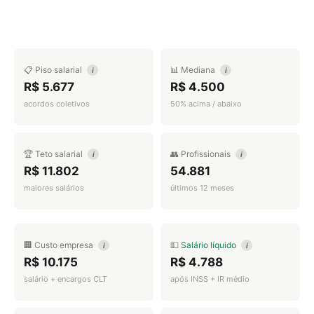
📋 Piso salarial
📊 Mediana
i
i
R$ 5.677
R$ 4.500
acordos coletivos
50% acima / abaixo
🏆 Teto salarial
👥 Profissionais
i
i
R$ 11.802
54.881
maiores salários
últimos 12 meses
🏢 Custo empresa
💵
Salário líquido
i
i
R$ 10.175
R$ 4.788
salário + encargos CLT
após INSS + IR médio