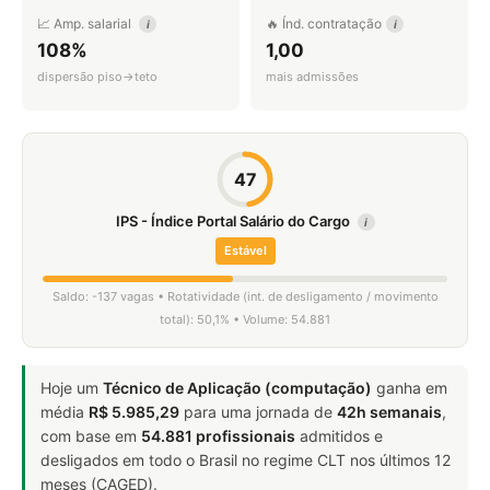
📈 Amp. salarial
🔥 Índ. contratação
i
i
108%
1,00
dispersão piso→teto
mais admissões
47
IPS - Índice Portal Salário do Cargo
i
Estável
Saldo: -137 vagas • Rotatividade (int. de desligamento / movimento
total): 50,1% • Volume: 54.881
Hoje um
Técnico de Aplicação (computação)
ganha em
média
R$ 5.985,29
para uma jornada de
42h semanais
,
com base em
54.881 profissionais
admitidos e
desligados em todo o Brasil no regime CLT nos últimos 12
meses (CAGED).