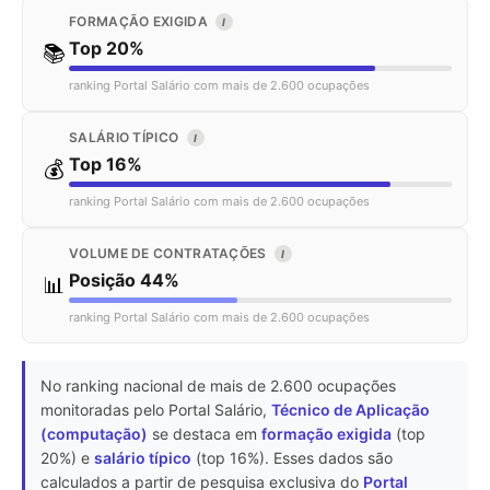
FORMAÇÃO EXIGIDA
I
Top 20%
📚
ranking Portal Salário com mais de 2.600 ocupações
SALÁRIO TÍPICO
I
Top 16%
💰
ranking Portal Salário com mais de 2.600 ocupações
VOLUME DE CONTRATAÇÕES
I
Posição 44%
📊
ranking Portal Salário com mais de 2.600 ocupações
No ranking nacional de mais de 2.600 ocupações
monitoradas pelo Portal Salário,
Técnico de Aplicação
(computação)
se destaca em
formação exigida
(top
20%) e
salário típico
(top 16%). Esses dados são
calculados a partir de pesquisa exclusiva do
Portal