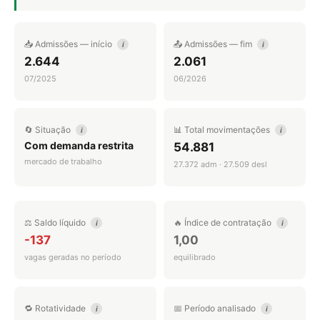
📥 Admissões — início
📤 Admissões — fim
i
i
2.644
2.061
07/2025
06/2026
🔄 Situação
📊 Total movimentações
i
i
Com demanda restrita
54.881
mercado de trabalho
27.372 adm · 27.509 desl
⚖️ Saldo líquido
🔥 Índice de contratação
i
i
-137
1,00
vagas geradas no período
equilibrado
🔁 Rotatividade
📅 Período analisado
i
i