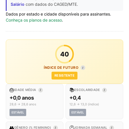
Salário
com dados do CAGED/MTE.
Dados por estado e cidade disponíveis para assinantes.
Conheça os planos de acesso
.
40
ÍNDICE DE FUTURO
I
RESISTENTE
🎂
📚
IDADE MÉDIA
ESCOLARIDADE
I
I
+0,0 anos
+0,4
28,6 → 28,6 anos
12,6 → 13,0 (índice)
ESTÁVEL
ESTÁVEL
👥
🕐
GÊNERO (% FEMININO)
JORNADA SEMANAL
I
I