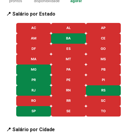
prontos
disponibilidade
agora!
📍 Salário por Estado
AC
AL
AP
AM
BA
CE
DF
ES
GO
MA
MT
MS
MG
PA
PB
PR
PE
PI
RJ
RN
RS
RO
RR
SC
SP
SE
TO
📍 Salário por Cidade