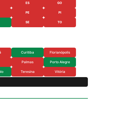
ES
GO
PE
PI
SE
TO
á
Curitiba
Florianópolis
Palmas
Porto Alegre
lo
Teresina
Vitória