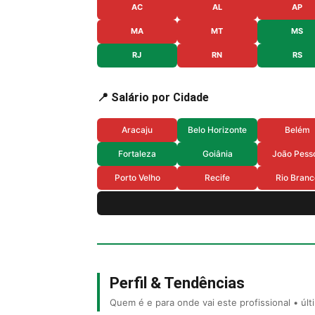
AC
AL
AP
MA
MT
MS
RJ
RN
RS
📍 Salário por Cidade
Aracaju
Belo Horizonte
Belém
Fortaleza
Goiânia
João Pess
Porto Velho
Recife
Rio Branc
Perfil & Tendências
Quem é e para onde vai este profissional • úl