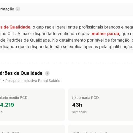
formação
i
es de Qualidade
, o gap racial geral entre profissionais brancos e ne
ime CLT. A maior disparidade verificada é para
mulher parda
, que 
 de Padrões de Qualidade. No detalhamento por nível de formação
dicando que a disparidade não se explica apenas pela qualificação
adrões de Qualidade
i
l • Pesquisa exclusiva Portal Salário
alário médio PCD
🕐 Jornada PCD
 4.219
43h
al
semanais