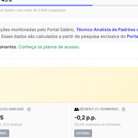
tal Salário com mais de 2.600 ocupações
ções monitoradas pelo Portal Salário,
Técnico Analista de Padrões 
 Esses dados são calculados a partir de pesquisa exclusiva do
Porta
sinantes.
Conheça os planos de acesso
.
👥
SCOLARIDADE
GÊNERO (% FEMININO)
I
I
,5
-0,2 p.p.
→ 13,5 (índice)
55,0% mulheres no trimestre
ÁVEL
ESTÁVEL