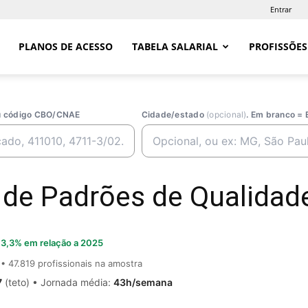
Entrar
PLANOS DE ACESSO
TABELA SALARIAL
PROFISSÕES
ou código CBO/CNAE
Cidade/estado
(opcional)
. Em branco = 
 de Padrões de Qualidade
3,3% em relação a 2025
• 47.819 profissionais na amostra
7
(teto) • Jornada média:
43h/semana