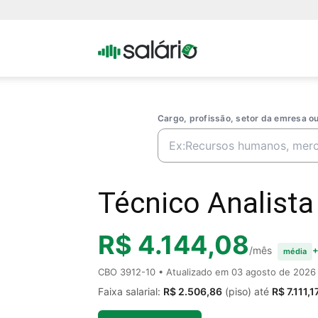
Portal
Salario
Cargo, profissão, setor da emresa 
Técnico Analista
R$ 4.144,08
/mês
+
média
CBO 3912-10 • Atualizado em
03 agosto de 2026
Faixa salarial:
R$ 2.506,86
(piso) até
R$ 7.111,1