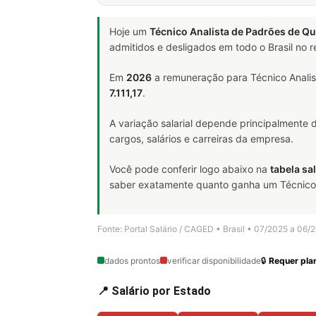
Hoje um
Técnico Analista de Padrões de Qu
admitidos e desligados em todo o Brasil no
Em
2026
a remuneração para Técnico Analis
7.111,17
.
A variação salarial depende principalmente
cargos, salários e carreiras da empresa.
Você pode conferir logo abaixo na
tabela sal
saber exatamente quanto ganha um Técnico An
Fonte: Portal Salário / CAGED • Brasil • 07/2025 a 06/
dados prontos
verificar disponibilidade
🔒
Requer plan
📍 Salário por Estado