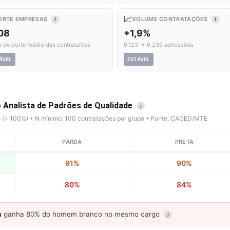
📈
ORTE EMPRESAS
VOLUME CONTRATAÇÕES
I
I
,08
+1,9%
e de porte médio das contratantes
6.123 → 6.239 admissões
ÁVEL
ESTÁVEL
o Analista de Padrões de Qualidade
i
o (= 100%) • N mínimo: 100 contratações por grupo • Fonte: CAGED/MTE
PARDA
PRETA
91%
90%
80%
84%
a
ganha 80% do homem branco no mesmo cargo
i