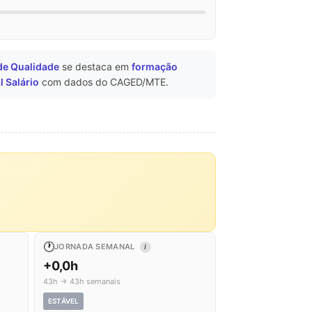
de Qualidade
se destaca em
formação
l Salário
com dados do CAGED/MTE.
🕐
JORNADA SEMANAL
I
+0,0h
43h → 43h semanais
ESTÁVEL