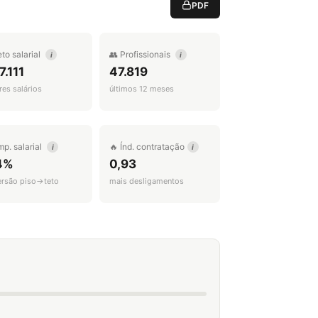
PDF
eto salarial
👥 Profissionais
i
i
7.111
47.819
es salários
últimos 12 meses
mp. salarial
🔥 Índ. contratação
i
i
4%
0,93
ersão piso→teto
mais desligamentos