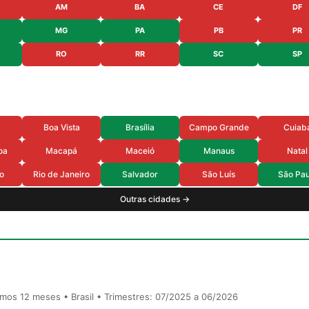
AM
BA
CE
DF
MG
PA
PB
PR
RO
RR
SC
SP
Boa Vista
Brasília
Campo Grande
Cuiab
oa
Macapá
Maceió
Manaus
Natal
o
Rio de Janeiro
Salvador
São Luís
São Pau
Outras cidades →
timos 12 meses • Brasil • Trimestres: 07/2025 a 06/2026