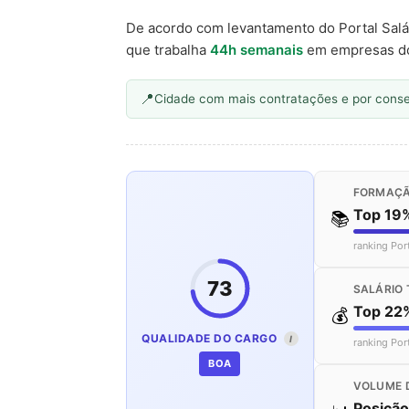
De acordo com levantamento do Portal Salá
que trabalha
44h semanais
em empresas d
Cidade com mais contratações e por cons
FORMAÇÃ
Top 19
📚
ranking Por
73
SALÁRIO 
Top 22
💰
QUALIDADE DO CARGO
I
ranking Por
BOA
VOLUME 
Posiçã