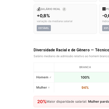
💰
🏢
SALÁRIO REAL
P
I
+0,8%
-0
variação da mediana salarial
índic
ESTÁVEL
EST
Diversidade Racial e de Gênero — Técnic
Salário mediano de admissão relativo ao homem branc
BRANCA
Homem ♂
100%
Mulher ♀
94%
20%
Maior disparidade salarial:
Mulher pard