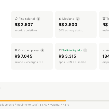
📋 Piso salarial
📊 Mediana
🏆 T
i
i
R$ 2.507
R$ 3.500
R$ 
acordos coletivos
50% acima / abaixo
maior
🏢 Custo empresa
💵
Salário líquido
📈 A
i
i
R$ 7.045
R$ 3.315
18
salário + encargos CLT
após INSS + IR médio
disp
desligamento / movimento total): 51,7% • Volume: 47.819