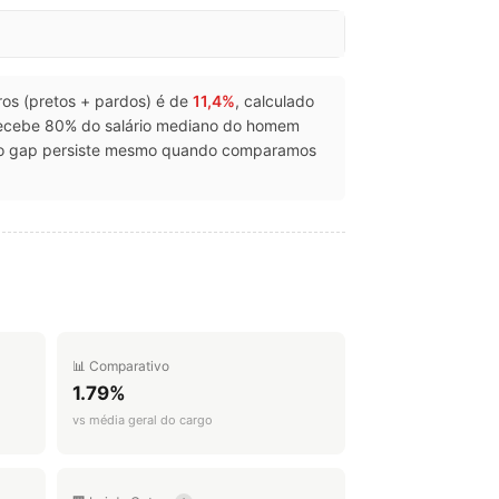
gros (pretos + pardos) é de
11,4%
, calculado
recebe 80% do salário mediano do homem
, o gap persiste mesmo quando comparamos
.
📊 Comparativo
1.79%
vs média geral do cargo