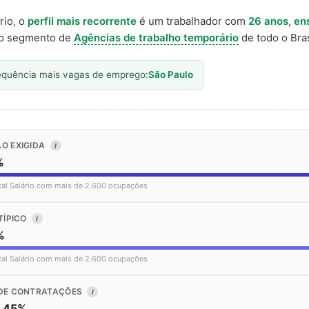
rio, o
perfil mais recorrente
é um trabalhador com
26 anos
,
en
o segmento de
Agências de trabalho temporário
de todo o Bras
equência mais vagas de emprego:
São Paulo
O EXIGIDA
I
%
tal Salário com mais de 2.600 ocupações
TÍPICO
I
%
tal Salário com mais de 2.600 ocupações
DE CONTRATAÇÕES
I
o 45%