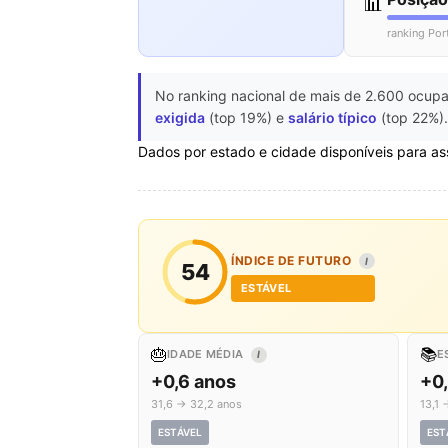
📊
ranking Por
No ranking nacional de mais de 2.600 ocupa
exigida
(top 19%) e
salário típico
(top 22%).
Dados por estado e cidade disponíveis para as
ÍNDICE DE FUTURO
I
54
ESTÁVEL
🎂
📚
IDADE MÉDIA
E
I
+0,6 anos
+0
31,6 → 32,2 anos
13,1 
ESTÁVEL
EST