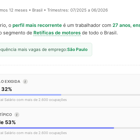
timos 12 meses • Brasil • Trimestres: 07/2025 a 06/2026
rio, o
perfil mais recorrente
é um trabalhador com
27 anos
,
en
o segmento de
Retíficas de motores
de todo o Brasil.
equência mais vagas de emprego:
São Paulo
O EXIGIDA
I
o 32%
tal Salário com mais de 2.600 ocupações
TÍPICO
I
de 53%
tal Salário com mais de 2.600 ocupações