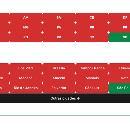
AM
BA
CE
DF
MG
PA
PB
PR
RO
RR
SC
SP
Boa Vista
Brasília
Campo Grande
Cuiab
oa
Macapá
Maceió
Manaus
Natal
o
Rio de Janeiro
Salvador
São Luís
São Pau
Outras cidades →