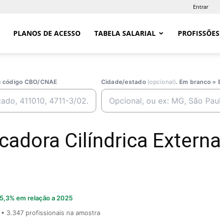
Entrar
PLANOS DE ACESSO
TABELA SALARIAL
PROFISSÕES
ou código CBO/CNAE
Cidade/estado
(opcional)
. Em branco = 
ficadora Cilíndrica Extern
5,3% em relação a 2025
• 3.347 profissionais na amostra