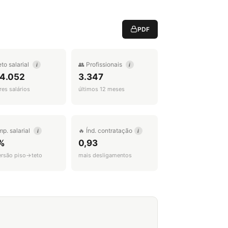
PDF
eto salarial
👥 Profissionais
i
i
 4.052
3.347
es salários
últimos 12 meses
mp. salarial
🔥 Índ. contratação
i
i
%
0,93
ersão piso→teto
mais desligamentos