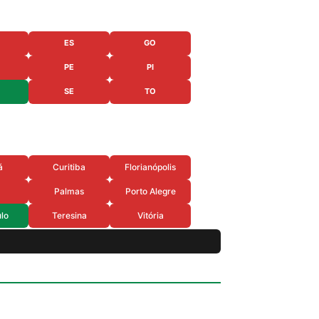
ES
GO
PE
PI
SE
TO
á
Curitiba
Florianópolis
Palmas
Porto Alegre
lo
Teresina
Vitória