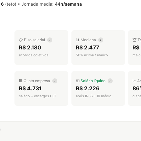
16
(teto) • Jornada média:
44h/semana
📋 Piso salarial
📊 Mediana
🏆 T
i
i
R$ 2.180
R$ 2.477
R$
acordos coletivos
50% acima / abaixo
maior
🏢 Custo empresa
💵
Salário líquido
📈 A
i
i
R$ 4.731
R$ 2.226
86
salário + encargos CLT
após INSS + IR médio
disp