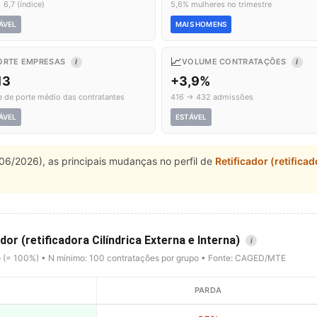
 6,7 (índice)
5,6% mulheres no trimestre
ÁVEL
MAIS HOMENS
📈
ORTE EMPRESAS
VOLUME CONTRATAÇÕES
I
I
13
+3,9%
e de porte médio das contratantes
416 → 432 admissões
ÁVEL
ESTÁVEL
06/2026), as principais mudanças no perfil de
Retificador (retificad
dor (retificadora Cilíndrica Externa e Interna)
i
o (= 100%) • N mínimo: 100 contratações por grupo • Fonte: CAGED/MTE
PARDA