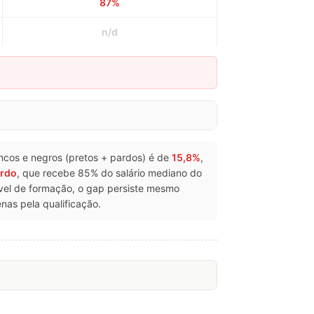
87%
n/d
rancos e negros (pretos + pardos) é de
15,8%
,
rdo
, que recebe 85% do salário mediano do
ível de formação, o gap persiste mesmo
as pela qualificação.