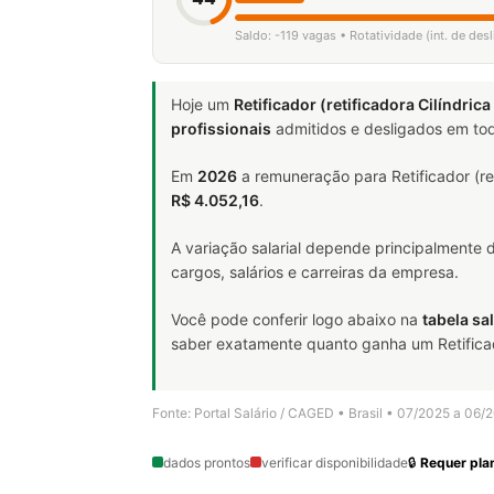
Saldo: -119 vagas • Rotatividade (int. de de
Hoje um
Retificador (retificadora Cilíndrica
profissionais
admitidos e desligados em tod
Em
2026
a remuneração para Retificador (ret
R$ 4.052,16
.
A variação salarial depende principalmente
cargos, salários e carreiras da empresa.
Você pode conferir logo abaixo na
tabela sal
saber exatamente quanto ganha um Retificador 
Fonte: Portal Salário / CAGED • Brasil • 07/2025 a 06/
dados prontos
verificar disponibilidade
🔒
Requer plan