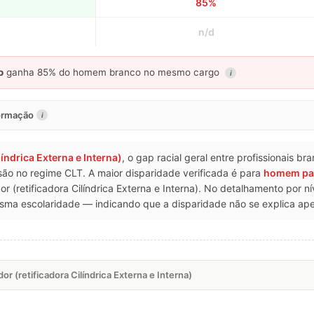
85%
n/d
o
ganha 85% do homem branco no mesmo cargo
i
formação
i
líndrica Externa e Interna)
, o gap racial geral entre profissionais b
são no regime CLT. A maior disparidade verificada é para
homem pa
(retificadora Cilíndrica Externa e Interna). No detalhamento por n
a escolaridade — indicando que a disparidade não se explica apen
r (retificadora Cilíndrica Externa e Interna)