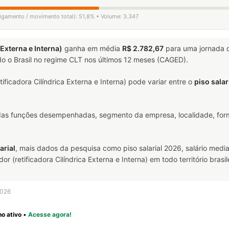
sligamento / movimento total): 51,8% • Volume: 3.347
 Externa e Interna)
ganha em média
R$ 2.782,67
para uma jornada
o o Brasil no regime CLT nos últimos 12 meses (CAGED).
ificadora Cilíndrica Externa e Interna) pode variar entre o
piso sala
 das funções desempenhadas, segmento da empresa, localidade, form
arial
, mais dados da pesquisa como piso salarial 2026, salário media
(retificadora Cilíndrica Externa e Interna) em todo território brasile
2026
o ativo
•
Acesse agora!