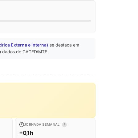
ndrica Externa e Interna)
se destaca em
 dados do CAGED/MTE.
🕐
JORNADA SEMANAL
I
+0,1h