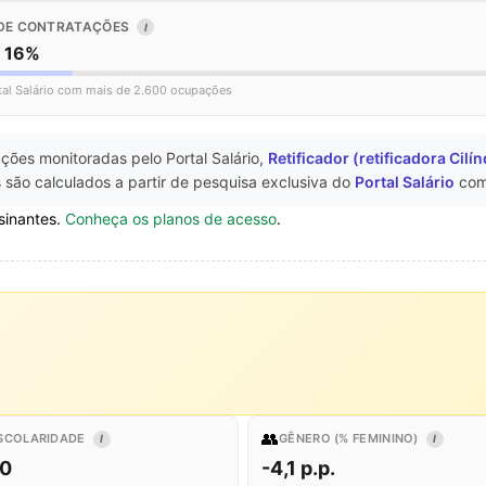
DE CONTRATAÇÕES
I
o 16%
tal Salário com mais de 2.600 ocupações
ções monitoradas pelo Portal Salário,
Retificador (retificadora Cilí
 são calculados a partir de pesquisa exclusiva do
Portal Salário
com
sinantes.
Conheça os planos de acesso
.
👥
SCOLARIDADE
GÊNERO (% FEMININO)
I
I
,0
-4,1 p.p.