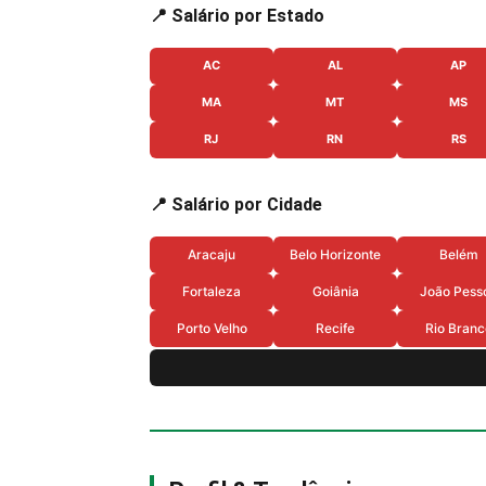
📍 Salário por Estado
AC
AL
AP
MA
MT
MS
RJ
RN
RS
📍 Salário por Cidade
Aracaju
Belo Horizonte
Belém
Fortaleza
Goiânia
João Pess
Porto Velho
Recife
Rio Branc