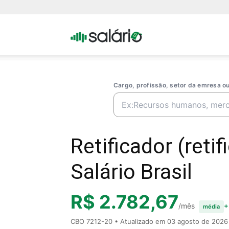
Portal
Salario
Cargo, profissão, setor da emresa 
Retificador (reti
Salário Brasil
R$ 2.782,67
/mês
+
média
CBO 7212-20 • Atualizado em
03 agosto de 2026