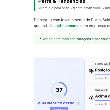
Perfil & Tendências
Quem é e para onde vai este profissional • úl
De acordo com levantamento do Portal Salá
que trabalha
44h semanais
em empresas d
Cidade com mais contratações e por cons
FORMAÇÃ
Posiçã
📚
ranking Por
37
SALÁRIO 
Acima 
💰
QUALIDADE DO CARGO
I
ranking Por
REGULAR