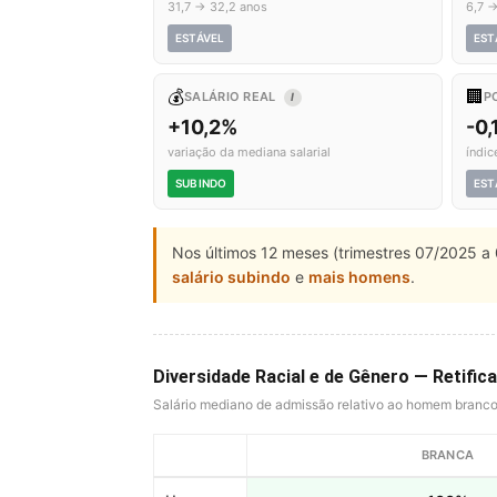
31,7 → 32,2 anos
6,7 →
ESTÁVEL
EST
💰
🏢
SALÁRIO REAL
P
I
+10,2%
-0,
variação da mediana salarial
índic
SUBINDO
EST
Nos últimos 12 meses (trimestres 07/2025 a 
salário subindo
e
mais homens
.
Diversidade Racial e de Gênero — Retifica
Salário mediano de admissão relativo ao homem branc
BRANCA