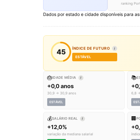
ranking Por
Dados por estado e cidade disponíveis para as
ÍNDICE DE FUTURO
I
45
ESTÁVEL
🎂
📚
IDADE MÉDIA
E
I
+0,0 anos
+0,
30,9 → 30,9 anos
6,8 →
ESTÁVEL
EST
💰
🏢
SALÁRIO REAL
P
I
+12,0%
+0
variação da mediana salarial
índic