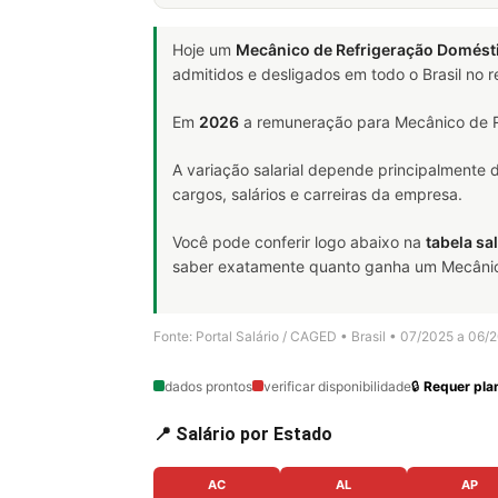
Hoje um
Mecânico de Refrigeração Domést
admitidos e desligados em todo o Brasil no
Em
2026
a remuneração para Mecânico de R
A variação salarial depende principalmente
cargos, salários e carreiras da empresa.
Você pode conferir logo abaixo na
tabela sal
saber exatamente quanto ganha um Mecânico 
Fonte: Portal Salário / CAGED • Brasil • 07/2025 a 06/
dados prontos
verificar disponibilidade
🔒
Requer plan
📍 Salário por Estado
AC
AL
AP