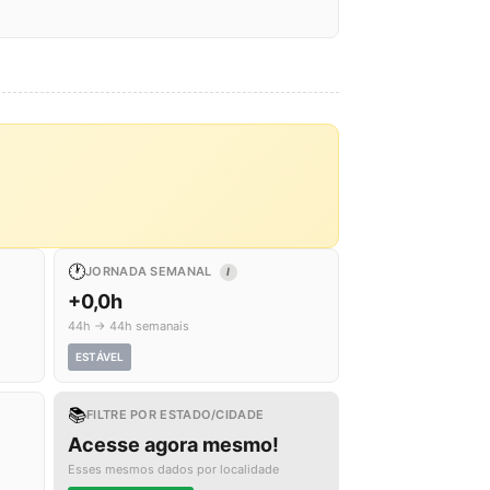
🕐
JORNADA SEMANAL
I
+0,0h
44h → 44h semanais
ESTÁVEL
📚
FILTRE POR ESTADO/CIDADE
Acesse agora mesmo!
Esses mesmos dados por localidade