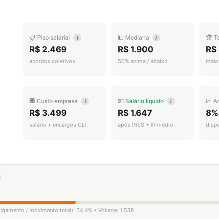
📋 Piso salarial
📊 Mediana
🏆 T
i
i
R$ 2.469
R$ 1.900
R$
acordos coletivos
50% acima / abaixo
maior
🏢 Custo empresa
💵
Salário líquido
📈 A
i
i
R$ 3.499
R$ 1.647
8%
salário + encargos CLT
após INSS + IR médio
disp
sligamento / movimento total): 54,4% • Volume: 1.538