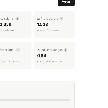
PDF
eto salarial
👥 Profissionais
i
i
 2.656
1.538
es salários
últimos 12 meses
mp. salarial
🔥 Índ. contratação
i
i
0,84
ersão piso→teto
mais desligamentos