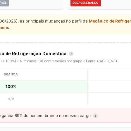
ÁVEL
DESACELERANDO
06/2026), as principais mudanças no perfil de
Mecânico de Refrige
mens
.
ico de Refrigeração Doméstica
i
o (= 100%) • N mínimo: 100 contratações por grupo • Fonte: CAGED/MTE
BRANCA
100%
n/d
o
ganha 89% do homem branco no mesmo cargo
i