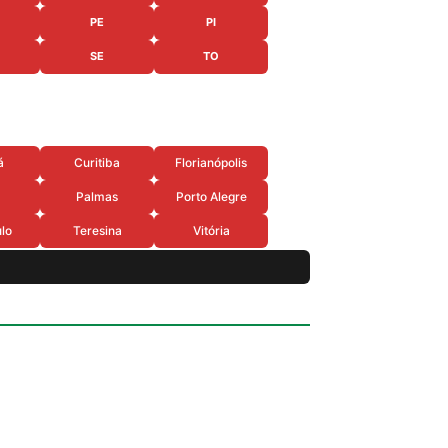
PE
PI
SE
TO
á
Curitiba
Florianópolis
Palmas
Porto Alegre
lo
Teresina
Vitória