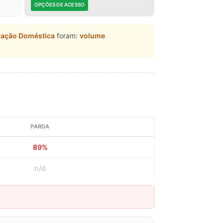
OPÇÕES DE ACESSO
ração Doméstica
foram:
volume
PARDA
89%
n/d