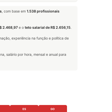
s
, com base em
1.538 profissionais
R$ 2.468,97
e o
teto salarial de R$ 2.656,15
.
ação, experiência na função e política de
na, salário por hora, mensal e anual para
ES
GO