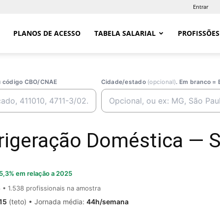
Entrar
PLANOS DE ACESSO
TABELA SALARIAL
PROFISSÕES
ou código CBO/CNAE
Cidade/estado
(opcional)
. Em branco = 
igeração Doméstica — Sa
5,3% em relação a 2025
6
• 1.538 profissionais na amostra
15
(teto) • Jornada média:
44h/semana