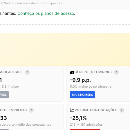
tal Salário com mais de 2.600 ocupações
sinantes.
Conheça os planos de acesso
.
👥
SCOLARIDADE
GÊNERO (% FEMININO)
I
I
1
-9,9 p.p.
 6,8 (índice)
5,0% mulheres no trimestre
ÁVEL
MAIS HOMENS
📈
ORTE EMPRESAS
VOLUME CONTRATAÇÕES
I
I
,33
-25,1%
e de porte médio das contratantes
215 → 161 admissões