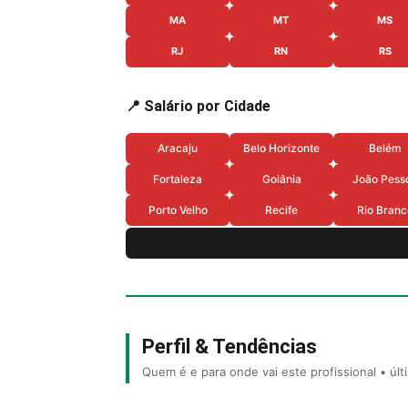
MA
MT
MS
RJ
RN
RS
📍 Salário por Cidade
Aracaju
Belo Horizonte
Belém
Fortaleza
Goiânia
João Pess
Porto Velho
Recife
Rio Branc
Perfil & Tendências
Quem é e para onde vai este profissional • úl