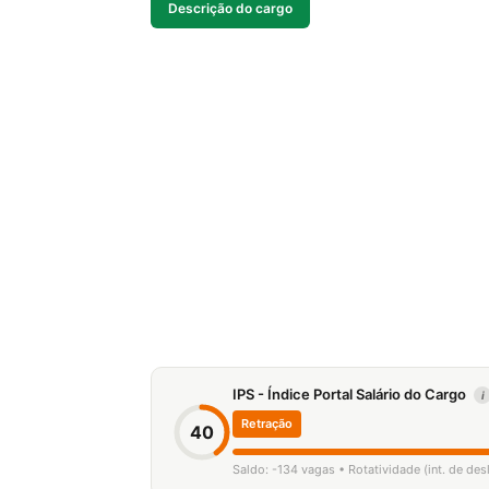
Descrição do cargo
IPS - Índice Portal Salário do Cargo
i
Retração
40
Saldo: -134 vagas • Rotatividade (int. de de