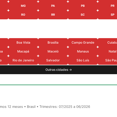
MG
PA
PB
PR
RO
RR
SC
SP
Boa Vista
Brasília
Campo Grande
Cuiab
oa
Macapá
Maceió
Manaus
Natal
o
Rio de Janeiro
Salvador
São Luís
São Pau
Outras cidades →
timos 12 meses • Brasil • Trimestres: 07/2025 a 06/2026