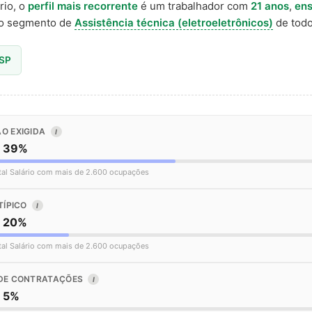
rio, o
perfil mais recorrente
é um trabalhador com
21 anos
,
ens
o segmento de
Assistência técnica (eletroeletrônicos)
de todo 
 SP
O EXIGIDA
I
o 39%
tal Salário com mais de 2.600 ocupações
TÍPICO
I
o 20%
tal Salário com mais de 2.600 ocupações
DE CONTRATAÇÕES
I
o 5%