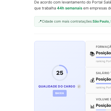
De acordo com levantamento do Portal Salá
que trabalha
44h semanais
em empresas d
Cidade com mais contratações:
São Paulo,
FORMAÇÃ
Posiçã
📚
ranking Por
25
SALÁRIO 
Posiçã
💰
QUALIDADE DO CARGO
I
ranking Por
BAIXA
VOLUME 
Posiçã
📊