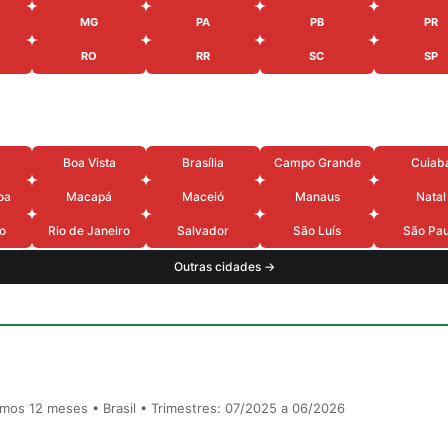
MG
PA
PB
PR
RO
RR
SC
SP
Boa Vista
Brasília
Campo Grande
Cuiab
oa
Macapá
Maceió
Manaus
Natal
o
Rio de Janeiro
Salvador
São Luís
São Pau
Outras cidades →
timos 12 meses • Brasil • Trimestres: 07/2025 a 06/2026