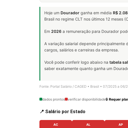
Hoje um
Dourador
ganha em média
R$ 2.08
Brasil no regime CLT nos últimos 12 meses 
Em
2026
a remuneração para Dourador pode
A variação salarial depende principalmente
cargos, salários e carreiras da empresa.
Você pode conferir logo abaixo na
tabela sal
saber exatamente quanto ganha um Dourador e
Fonte: Portal Salário / CAGED • Brasil • 07/2025 a 06/
dados prontos
verificar disponibilidade
🔒
Requer plan
📍 Salário por Estado
AC
AL
AP