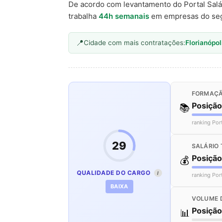
De acordo com levantamento do Portal Salá
trabalha
44h semanais
em empresas do se
Cidade com mais contratações:
Florianópol
FORMAÇÃ
Posiçã
📚
ranking Por
29
SALÁRIO 
Posiçã
💰
QUALIDADE DO CARGO
I
ranking Por
BAIXA
VOLUME 
Posiçã
📊