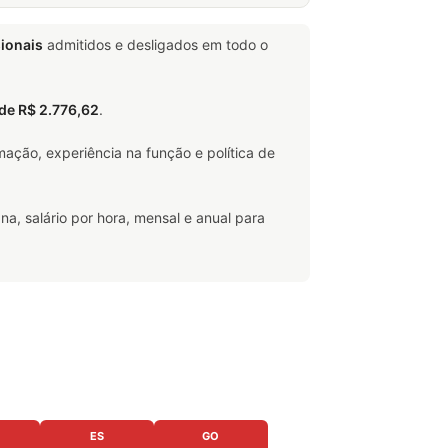
sionais
admitidos e desligados em todo o
l de R$ 2.776,62
.
ação, experiência na função e política de
na, salário por hora, mensal e anual para
ES
GO