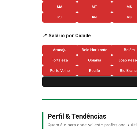
MA
MT
MS
RJ
RN
RS
📍 Salário por Cidade
Aracaju
Belo Horizonte
Belém
Fortaleza
Goiânia
João Pess
Porto Velho
Recife
Rio Branc
Perfil & Tendências
Quem é e para onde vai este profissional • úl