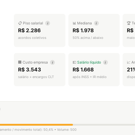
📋 Piso salarial
📊 Mediana
🏆 T
i
i
R$ 2.286
R$ 1.978
R$ 
acordos coletivos
50% acima / abaixo
maior
🏢 Custo empresa
💵
Salário líquido
📈 A
i
i
R$ 3.543
R$ 1.668
21
salário + encargos CLT
após INSS + IR médio
disp
igamento / movimento total): 50,4% • Volume: 500