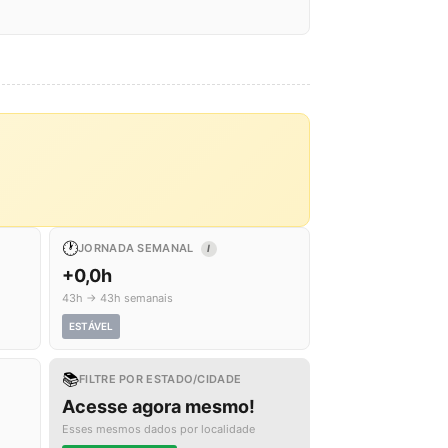
🕐
JORNADA SEMANAL
I
+0,0h
43h → 43h semanais
ESTÁVEL
📚
FILTRE POR ESTADO/CIDADE
Acesse agora mesmo!
Esses mesmos dados por localidade