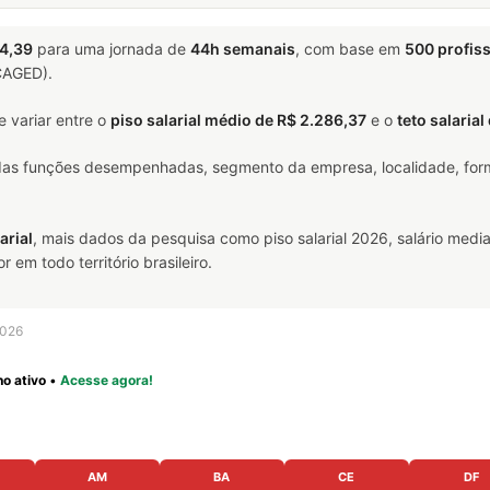
4,39
para uma jornada de
44h semanais
, com base em
500 profis
(CAGED).
 variar entre o
piso salarial médio de R$ 2.286,37
e o
teto salaria
 das funções desempenhadas, segmento da empresa, localidade, form
arial
, mais dados da pesquisa como piso salarial 2026, salário media
m todo território brasileiro.
2026
o ativo
•
Acesse agora!
AM
BA
CE
DF