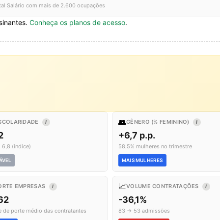
tal Salário com mais de 2.600 ocupações
sinantes.
Conheça os planos de acesso
.
👥
SCOLARIDADE
GÊNERO (% FEMININO)
I
I
2
+6,7 p.p.
 6,8 (índice)
58,5% mulheres no trimestre
ÁVEL
MAIS MULHERES
📈
ORTE EMPRESAS
VOLUME CONTRATAÇÕES
I
I
62
-36,1%
e de porte médio das contratantes
83 → 53 admissões