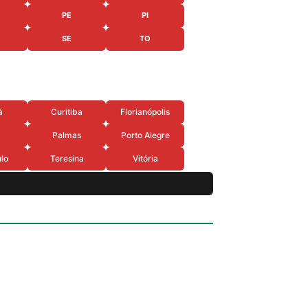
PE
PI
SE
TO
á
Curitiba
Florianópolis
Palmas
Porto Alegre
lo
Teresina
Vitória