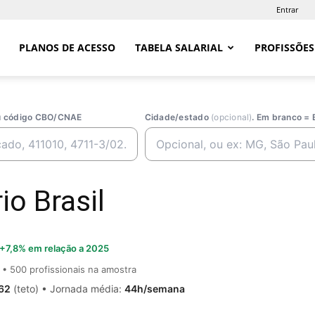
Entrar
PLANOS DE ACESSO
TABELA SALARIAL
PROFISSÕES
ou código CBO/CNAE
Cidade/estado
(opcional)
. Em branco = 
io Brasil
+7,8% em relação a 2025
• 500 profissionais na amostra
,62
(teto) • Jornada média:
44h/semana