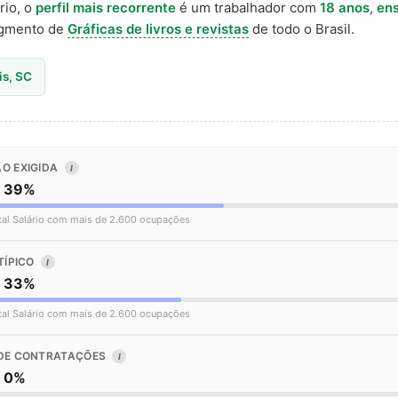
rio, o
perfil mais recorrente
é um trabalhador com
18 anos
,
ens
gmento de
Gráficas de livros e revistas
de todo o Brasil.
is, SC
O EXIGIDA
I
o 39%
tal Salário com mais de 2.600 ocupações
TÍPICO
I
o 33%
tal Salário com mais de 2.600 ocupações
DE CONTRATAÇÕES
I
o 0%