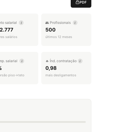
PDF
eto salarial
👥 Profissionais
i
i
2.777
500
es salários
últimos 12 meses
mp. salarial
🔥 Índ. contratação
i
i
%
0,98
ersão piso→teto
mais desligamentos