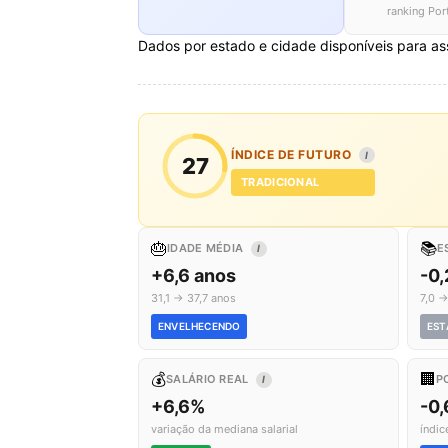
ranking Por
Dados por estado e cidade disponíveis para as
ÍNDICE DE FUTURO
I
27
TRADICIONAL
🎂
📚
IDADE MÉDIA
E
I
+6,6 anos
-0,
31,1 → 37,7 anos
7,0 →
ENVELHECENDO
EST
💰
🏢
SALÁRIO REAL
P
I
+6,6%
-0,
variação da mediana salarial
índic