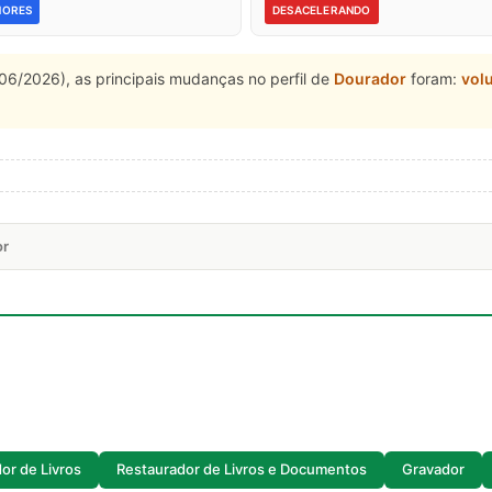
NORES
DESACELERANDO
06/2026), as principais mudanças no perfil de
Dourador
foram:
vol
or
or de Livros
Restaurador de Livros e Documentos
Gravador