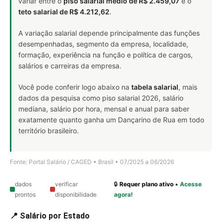
variar entre o
piso salarial médio de R$ 2.459,07
e o
teto salarial de R$ 4.212,62
.
A variação salarial depende principalmente das funções
desempenhadas, segmento da empresa, localidade,
formação, experiência na função e política de cargos,
salários e carreiras da empresa.
Você pode conferir logo abaixo na
tabela salarial
, mais
dados da pesquisa como piso salarial 2026, salário
mediana, salário por hora, mensal e anual para saber
exatamente quanto ganha um Dançarino de Rua em todo
território brasileiro.
Fonte: Portal Salário / CAGED • Brasil • 07/2025 a 06/2026
dados
verificar
🔒
Requer plano ativo
•
Acesse
prontos
disponibilidade
agora!
📍 Salário por Estado