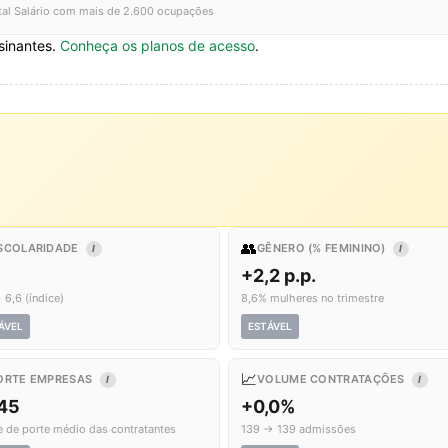
tal Salário com mais de 2.600 ocupações
sinantes.
Conheça os planos de acesso
.
👥
SCOLARIDADE
GÊNERO (% FEMININO)
I
I
+2,2 p.p.
 6,6 (índice)
8,6% mulheres no trimestre
ÁVEL
ESTÁVEL
📈
ORTE EMPRESAS
VOLUME CONTRATAÇÕES
I
I
,45
+0,0%
e de porte médio das contratantes
139 → 139 admissões