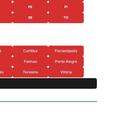
PE
PI
SE
TO
á
Curitiba
Florianópolis
Palmas
Porto Alegre
lo
Teresina
Vitória