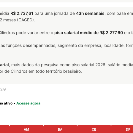
média
R$ 2.737,61
para uma jornada de
43h semanais
, com base e
 12 meses (CAGED).
lindros pode variar entre o
piso salarial médio de R$ 2.277,60
e o
 das funções desempenhadas, segmento da empresa, localidade, form
arial
, mais dados da pesquisa como piso salarial 2026, salário media
e Cilindros em todo território brasileiro.
2026
o ativo
•
Acesse agora!
AM
BA
CE
DF