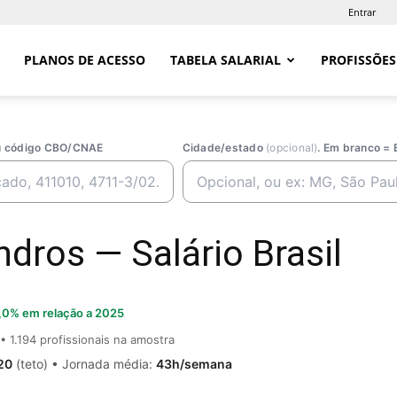
Entrar
PLANOS DE ACESSO
TABELA SALARIAL
PROFISSÕES
ou código CBO/CNAE
Cidade/estado
(opcional)
. Em branco = 
ndros — Salário Brasil
,0% em relação a 2025
• 1.194 profissionais na amostra
20
(teto) • Jornada média:
43h/semana