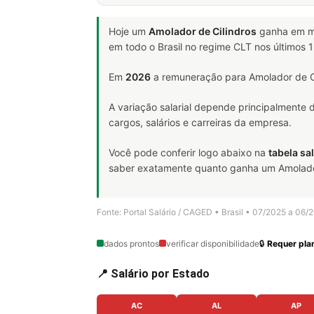
Hoje um
Amolador de Cilindros
ganha em 
em todo o Brasil no regime CLT nos últimos
Em
2026
a remuneração para Amolador de Ci
A variação salarial depende principalmente
cargos, salários e carreiras da empresa.
Você pode conferir logo abaixo na
tabela sal
saber exatamente quanto ganha um Amolador d
Fonte: Portal Salário / CAGED • Brasil • 07/2025 a 06/
dados prontos
verificar disponibilidade
🔒
Requer plan
📍 Salário por Estado
AC
AL
AP