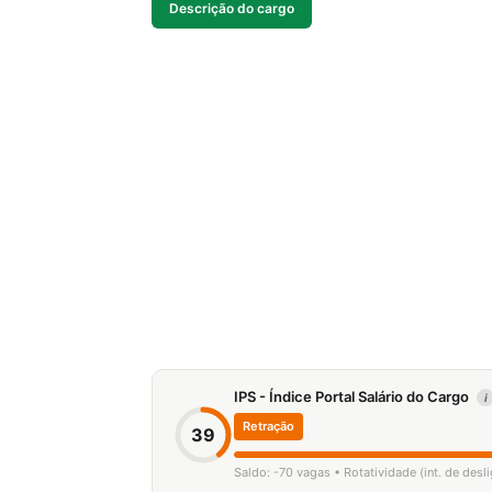
Descrição do cargo
IPS - Índice Portal Salário do Cargo
i
Retração
39
Saldo: -70 vagas • Rotatividade (int. de des