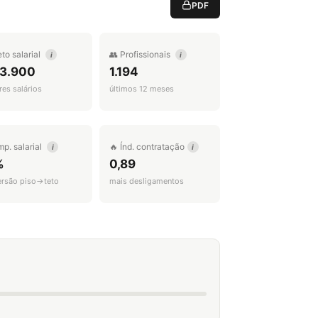
PDF
eto salarial
👥 Profissionais
i
i
 3.900
1.194
es salários
últimos 12 meses
mp. salarial
🔥 Índ. contratação
i
i
%
0,89
ersão piso→teto
mais desligamentos