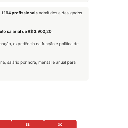
m
1.194 profissionais
admitidos e desligados
teto salarial de R$ 3.900,20
.
ação, experiência na função e política de
na, salário por hora, mensal e anual para
ES
GO