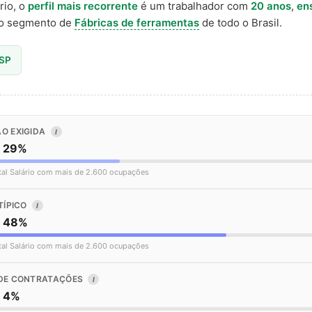
rio, o
perfil mais recorrente
é um trabalhador com
20 anos
,
en
o segmento de
Fábricas de ferramentas
de todo o Brasil.
 SP
O EXIGIDA
I
o 29%
tal Salário com mais de 2.600 ocupações
TÍPICO
I
o 48%
tal Salário com mais de 2.600 ocupações
DE CONTRATAÇÕES
I
o 4%