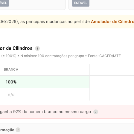
ÁVEL
ESTÁVEL
06/2026), as principais mudanças no perfil de
Amolador de Cilindr
or de Cilindros
i
o (= 100%) • N mínimo: 100 contratações por grupo • Fonte: CAGED/MTE
BRANCA
100%
n/d
ganha 92% do homem branco no mesmo cargo
i
formação
i