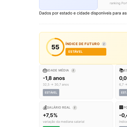
ranking Por
Dados por estado e cidade disponíveis para as
ÍNDICE DE FUTURO
I
55
ESTÁVEL
🎂
📚
IDADE MÉDIA
E
I
-1,8 anos
0,0
32,5 → 30,7 anos
6,7 →
ESTÁVEL
EST
💰
🏢
SALÁRIO REAL
P
I
+7,5%
-0
variação da mediana salarial
índic