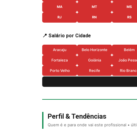
MA
MT
MS
RJ
RN
RS
📍 Salário por Cidade
Aracaju
Belo Horizonte
Belém
Fortaleza
Goiânia
João Pess
Porto Velho
Recife
Rio Branc
Perfil & Tendências
Quem é e para onde vai este profissional • úl