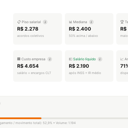
📋 Piso salarial
📊 Mediana
🏆 T
i
i
R$ 2.278
R$ 2.400
R$
acordos coletivos
50% acima / abaixo
maior
🏢 Custo empresa
💵
Salário líquido
📈 A
i
i
R$ 4.654
R$ 2.190
71
salário + encargos CLT
após INSS + IR médio
disp
ligamento / movimento total): 52,9% • Volume: 1.194