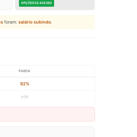
OPÇÕES DE ACESSO
os
foram:
salário subindo
.
PARDA
92%
n/d