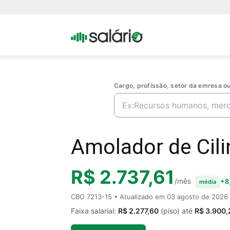
Portal
Salario
Cargo, profissão, setor da emresa 
Amolador de Cili
R$ 2.737,61
/mês
+8
média
CBO 7213-15 • Atualizado em
03 agosto de 2026
Faixa salarial:
R$ 2.277,60
(piso) até
R$ 3.900,