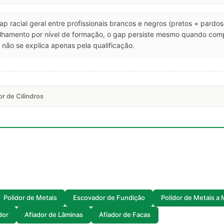
gap racial geral entre profissionais brancos e negros (pretos + pardo
talhamento por nível de formação, o gap persiste mesmo quando co
não se explica apenas pela qualificação.
r de Cilindros
Polidor de Metais
Escovador de Fundição
Polidor de Metais a
dor
Afiador de Lâminas
Afiador de Facas