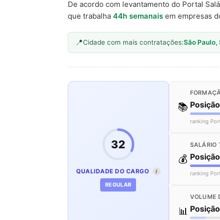
De acordo com levantamento do Portal Salá
que trabalha
44h semanais
em empresas d
Cidade com mais contratações:
São Paulo,
FORMAÇÃ
Posiçã
📚
ranking Por
32
SALÁRIO 
Posiçã
💰
QUALIDADE DO CARGO
I
ranking Por
REGULAR
VOLUME 
Posiçã
📊