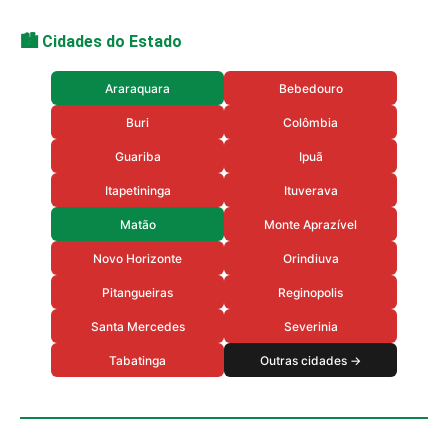
🏙️ Cidades do Estado
Araraquara
Bebedouro
Buri
Colômbia
Guariba
Ipuã
Itapetininga
Ituverava
Matão
Monte Aprazível
Novo Horizonte
Orindiuva
Pitangueiras
Reginopolis
Santa Mercedes
Severinia
Tabatinga
Outras cidades →