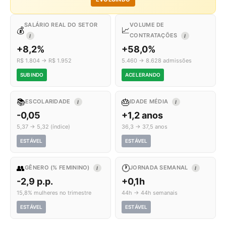
SALÁRIO REAL DO SETOR
VOLUME DE
💰
📈
CONTRATAÇÕES
I
I
+8,2%
+58,0%
R$ 1.804 → R$ 1.952
5.460 → 8.628 admissões
SUBINDO
ACELERANDO
📚
🎂
ESCOLARIDADE
IDADE MÉDIA
I
I
-0,05
+1,2 anos
5,37 → 5,32 (índice)
36,3 → 37,5 anos
ESTÁVEL
ESTÁVEL
👥
🕐
GÊNERO (% FEMININO)
JORNADA SEMANAL
I
I
-2,9 p.p.
+0,1h
15,8% mulheres no trimestre
44h → 44h semanais
ESTÁVEL
ESTÁVEL