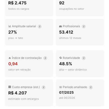
R$ 2.475
92
todos os cargos
ocupações no setor
📊 Amplitude salarial
👥 Profissionais
i
i
27%
53.412
piso → teto
últimos 12 meses
🔥 Índice de contratação
🔁 Rotatividade
i
i
0,94
48.5%
setor em retração
alta — setor dinâmico
🏢 Custo empresa (est.)
📅 Período analisado
i
i
07/2025
R$ 4.207
até 06/2026
estimado com encargos