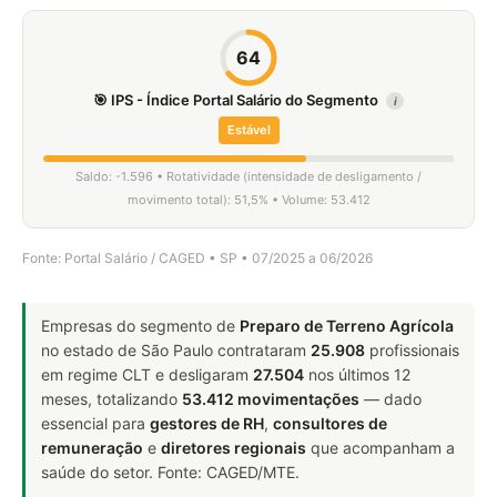
64
🎯 IPS - Índice Portal Salário do Segmento
i
Estável
Saldo: -1.596 • Rotatividade (intensidade de desligamento /
movimento total): 51,5% • Volume: 53.412
Fonte: Portal Salário / CAGED • SP • 07/2025 a 06/2026
Empresas do segmento de
Preparo de Terreno Agrícola
no estado de São Paulo contrataram
25.908
profissionais
em regime CLT e desligaram
27.504
nos últimos 12
meses, totalizando
53.412 movimentações
— dado
essencial para
gestores de RH
,
consultores de
remuneração
e
diretores regionais
que acompanham a
saúde do setor. Fonte: CAGED/MTE.