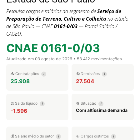
Pesquisa cargos e salários do segmento de
Serviço de
Preparação de Terreno, Cultivo e Colheita
no estado
de São Paulo — CNAE
0161-0/03
— Portal Salário /
CAGED.
CNAE 0161-0/03
Atualizado em
03 agosto de 2026
• 53.412 movimentações
📥 Contratações
📤 Demissões
i
i
25.908
27.504
⚖️ Saldo líquido
🔄 Situação
i
i
Com altíssima demanda
-1.596
💰 Salário médio do setor
🎯 Cargos distintos
i
i