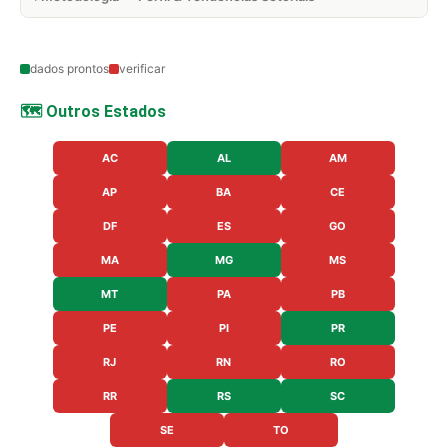
dados prontos
verificar
🗺️ Outros Estados
AC
AL
AM
AP
BA
CE
DF
ES
GO
MA
MG
MS
MT
PA
PB
PE
PI
PR
RJ
RN
RO
RR
RS
SC
SE
TO