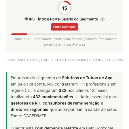
15
🎯 IPS - Índice Portal Salário do Segmento
i
Forte Retração
Saldo: -211 • Rotatividade (intensidade de desligamento / movimento
total): 74,4% • Volume: 433
Fonte: Portal Salário / CAGED • Belo Horizonte/MG • 07/2025 a 06/2026
Empresas do segmento de
Fábricas de Tubos de Aço
em Belo Horizonte, MG contrataram
111
profissionais em
regime CLT e desligaram
322
nos últimos 12 meses,
totalizando
433 movimentações
— dado essencial para
gestores de RH
,
consultores de remuneração
e
diretores regionais
que acompanham a saúde do setor.
Fonte: CAGED/MTE.
O setor está
com demanda restrita
em Belo Horizonte,