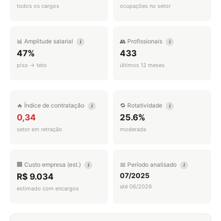
todos os cargos
ocupações no setor
📊 Amplitude salarial
👥 Profissionais
i
i
47%
433
piso → teto
últimos 12 meses
🔥 Índice de contratação
🔁 Rotatividade
i
i
0,34
25.6%
setor em retração
moderada
🏢 Custo empresa (est.)
📅 Período analisado
i
i
07/2025
R$ 9.034
até 06/2026
estimado com encargos