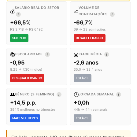
SALÁRIO REAL DO SETOR
VOLUME DE
💰
📈
CONTRATAÇÕES
I
I
+66,5%
-66,7%
R$ 3.718 → R$ 6.192
69 → 23 admissões
SUBINDO
DESACELERANDO
📚
🎂
ESCOLARIDADE
IDADE MÉDIA
I
I
-0,95
-2,6 anos
8,25 → 7,30 (índice)
35,0 → 32,4 anos
DESQUALIFICANDO
ESTÁVEL
👥
🕐
GÊNERO (% FEMININO)
JORNADA SEMANAL
I
I
+14,5 p.p.
+0,0h
39,1% mulheres no trimestre
44h → 44h semanais
MAIS MULHERES
ESTÁVEL