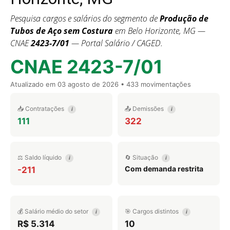
Pesquisa cargos e salários do segmento de
Produção de
Tubos de Aço sem Costura
em Belo Horizonte, MG —
CNAE
2423-7/01
— Portal Salário / CAGED.
CNAE 2423-7/01
Atualizado em
03 agosto de 2026
• 433 movimentações
📥 Contratações
📤 Demissões
i
i
111
322
⚖️ Saldo líquido
🔄 Situação
i
i
Com demanda restrita
-211
💰 Salário médio do setor
🎯 Cargos distintos
i
i
R$ 5.314
10