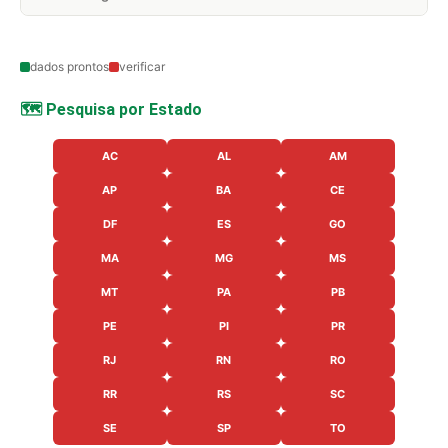
dados prontos
verificar
🗺️ Pesquisa por Estado
AC
AL
AM
AP
BA
CE
DF
ES
GO
MA
MG
MS
MT
PA
PB
PE
PI
PR
RJ
RN
RO
RR
RS
SC
SE
SP
TO