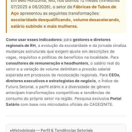
Em Belo Horizonte, MG, nos últimos 12 meses (trimestres
07/2025 a 06/2026), o setor de
Fábricas de Tubos de
Aço
apresentou as seguintes transformações:
escolaridade desqualificando
,
volume desacelerando
,
salário subindo
e
mais mulheres
.
Como usar esses indicadores:
para
gestores e diretores
regionais de RH
, a evolução da escolaridade e da jornada sinaliza
mudanças estruturais que exigem ajuste em descrições de
vagas, requisitos e políticas de benefícios na localidade. Para
consultores de remuneração e headhunters
, o salário real do
setor e a variação de volume delimitam a pressão salarial
esperada em processos de recolocação regionais. Para
CEOs,
diretores executivos e estrategistas de negócio
, o Índice de
Futuro Setorial, o perfil etário e a diversidade de gênero
antecipam transformações competitivas e tendências de
consumo do próprio setor na região. Pesquisa exclusiva
Portal
Salário
com base nos microdados oficiais do CAGED/MTE.
Metodologia — Perfil & Tendências Setoriais