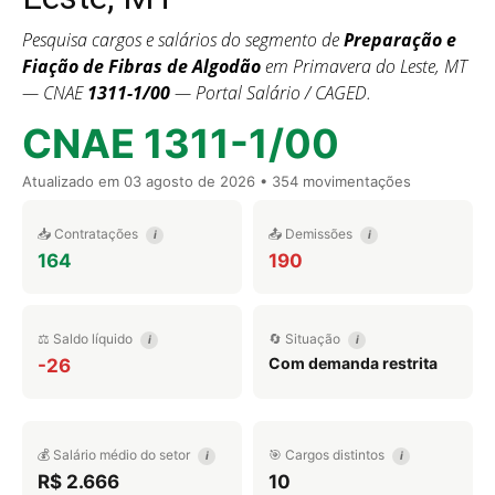
Pesquisa cargos e salários do segmento de
Preparação e
Fiação de Fibras de Algodão
em Primavera do Leste, MT
— CNAE
1311-1/00
— Portal Salário / CAGED.
CNAE 1311-1/00
Atualizado em
03 agosto de 2026
• 354 movimentações
📥 Contratações
📤 Demissões
i
i
164
190
⚖️ Saldo líquido
🔄 Situação
i
i
Com demanda restrita
-26
💰 Salário médio do setor
🎯 Cargos distintos
i
i
R$ 2.666
10