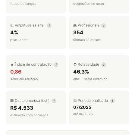
todos os cargos
ocupações no setor
📊 Amplitude salarial
👥 Profissionais
i
i
4%
354
piso → teto
últimos 12 meses
🔥 Índice de contratação
🔁 Rotatividade
i
i
0,86
46.3%
setor em retração
alta — setor dinâmico
🏢 Custo empresa (est.)
📅 Período analisado
i
i
07/2025
R$ 4.533
até 06/2026
estimado com encargos