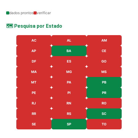
dados prontos
verificar
🗺️ Pesquisa por Estado
AC
AL
AM
AP
BA
CE
DF
ES
GO
MA
MG
MS
MT
PA
PB
PE
PI
PR
RJ
RN
RO
RR
RS
SC
SE
SP
TO