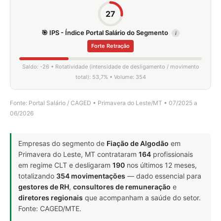
27
🎯 IPS - Índice Portal Salário do Segmento
i
Forte Retração
Saldo: -26 • Rotatividade (intensidade de desligamento / movimento
total): 53,7% • Volume: 354
Fonte: Portal Salário / CAGED • Primavera do Leste/MT • 07/2025 a
06/2026
Empresas do segmento de
Fiação de Algodão
em
Primavera do Leste, MT contrataram
164
profissionais
em regime CLT e desligaram
190
nos últimos 12 meses,
totalizando
354 movimentações
— dado essencial para
gestores de RH
,
consultores de remuneração
e
diretores regionais
que acompanham a saúde do setor.
Fonte: CAGED/MTE.