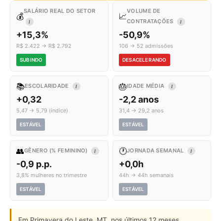
SALÁRIO REAL DO SETOR
VOLUME DE
💰
📈
CONTRATAÇÕES
I
I
+15,3%
-50,9%
R$ 2.422 → R$ 2.792
106 → 52 admissões
SUBINDO
DESACELERANDO
📚
🎂
ESCOLARIDADE
IDADE MÉDIA
I
I
+0,32
-2,2 anos
5,47 → 5,79 (índice)
31,4 → 29,2 anos
ESTÁVEL
ESTÁVEL
👥
🕐
GÊNERO (% FEMININO)
JORNADA SEMANAL
I
I
-0,9 p.p.
+0,0h
3,8% mulheres no trimestre
44h → 44h semanais
ESTÁVEL
ESTÁVEL
Em Primavera do Leste, MT, nos últimos 12 meses