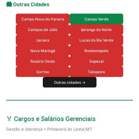
🏙️ Outras Cidades
Campo Novo do Parecis
Campo Verde
Campos de Júlio
Ipiranga do Norte
Jaciara
Lucas do Rio Verde
Nova Maringá
Rondonópolis
Rosário Oeste
Sapezal
Sorriso
Tabapora
Outras cidades →
🏅 Cargos e Salários Gerenciais
Gestão e liderança • Primavera do Leste/MT