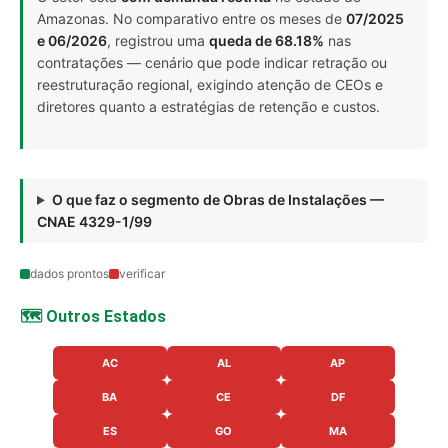
Amazonas. No comparativo entre os meses de
07/2025
e 06/2026
, registrou uma
queda de 68.18%
nas
contratações — cenário que pode indicar retração ou
reestruturação regional, exigindo atenção de CEOs e
diretores quanto a estratégias de retenção e custos.
O que faz o segmento de Obras de Instalações —
CNAE 4329-1/99
dados prontos
verificar
🗺️ Outros Estados
AC
AL
AP
BA
CE
DF
ES
GO
MA