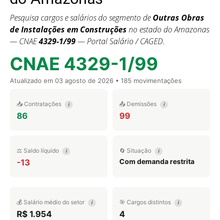
Pesquisa cargos e salários do segmento de
Outras Obras
de Instalações em Construções
no estado do Amazonas
— CNAE
4329-1/99
— Portal Salário / CAGED.
CNAE 4329-1/99
Atualizado em
03 agosto de 2026
• 185 movimentações
📥 Contratações
📤 Demissões
i
i
86
99
⚖️ Saldo líquido
🔄 Situação
i
i
Com demanda restrita
-13
💰 Salário médio do setor
🎯 Cargos distintos
i
i
R$ 1.954
4