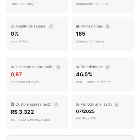
todos os cargos
ocupações no setor
📊 Amplitude salarial
👥 Profissionais
i
i
0%
185
piso → teto
últimos 12 meses
🔥 Índice de contratação
🔁 Rotatividade
i
i
0,87
46.5%
setor em retração
alta — setor dinâmico
🏢 Custo empresa (est.)
📅 Período analisado
i
i
07/2025
R$ 3.322
até 06/2026
estimado com encargos