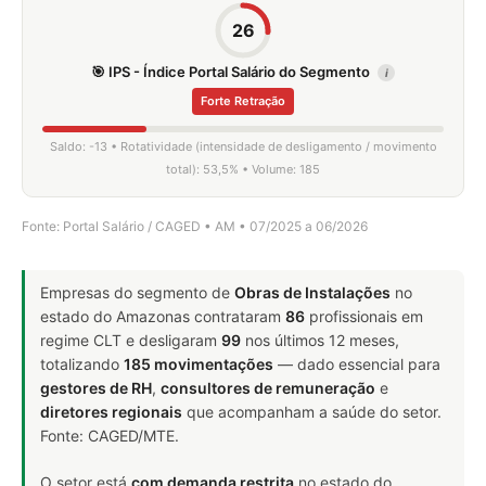
26
🎯 IPS - Índice Portal Salário do Segmento
i
Forte Retração
Saldo: -13 • Rotatividade (intensidade de desligamento / movimento
total): 53,5% • Volume: 185
Fonte: Portal Salário / CAGED • AM • 07/2025 a 06/2026
Empresas do segmento de
Obras de Instalações
no
estado do Amazonas contrataram
86
profissionais em
regime CLT e desligaram
99
nos últimos 12 meses,
totalizando
185 movimentações
— dado essencial para
gestores de RH
,
consultores de remuneração
e
diretores regionais
que acompanham a saúde do setor.
Fonte: CAGED/MTE.
O setor está
com demanda restrita
no estado do