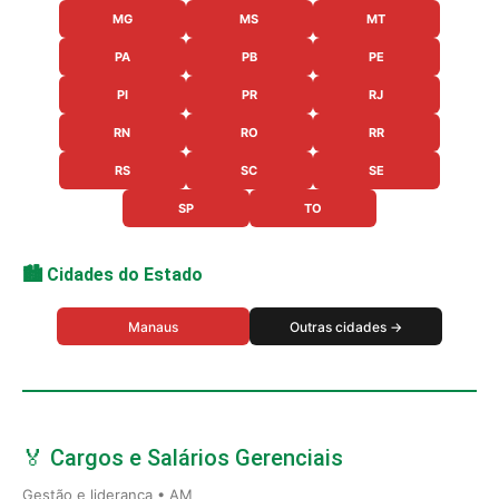
MG
MS
MT
PA
PB
PE
PI
PR
RJ
RN
RO
RR
RS
SC
SE
SP
TO
🏙️ Cidades do Estado
Manaus
Outras cidades →
🏅 Cargos e Salários Gerenciais
Gestão e liderança • AM