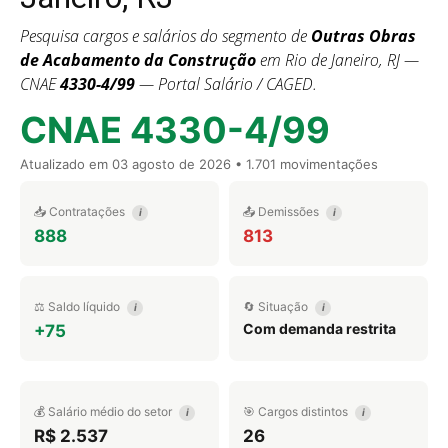
Pesquisa cargos e salários do segmento de
Outras Obras
de Acabamento da Construção
em Rio de Janeiro, RJ —
CNAE
4330-4/99
— Portal Salário / CAGED.
CNAE 4330-4/99
Atualizado em
03 agosto de 2026
• 1.701 movimentações
📥 Contratações
📤 Demissões
i
i
888
813
⚖️ Saldo líquido
🔄 Situação
i
i
Com demanda restrita
+75
💰 Salário médio do setor
🎯 Cargos distintos
i
i
R$ 2.537
26