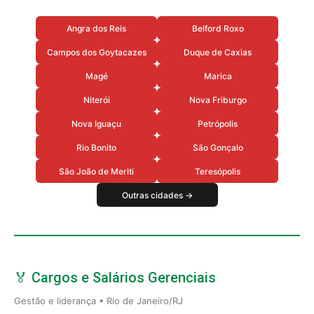
Angra dos Reis
Belford Roxo
Campos dos Goytacazes
Duque de Caxias
Magé
Marica
Niterói
Nova Friburgo
Nova Iguaçu
Petrópolis
Rio Bonito
São Gonçalo
São João de Meriti
Teresópolis
Outras cidades →
🏅 Cargos e Salários Gerenciais
Gestão e liderança • Rio de Janeiro/RJ