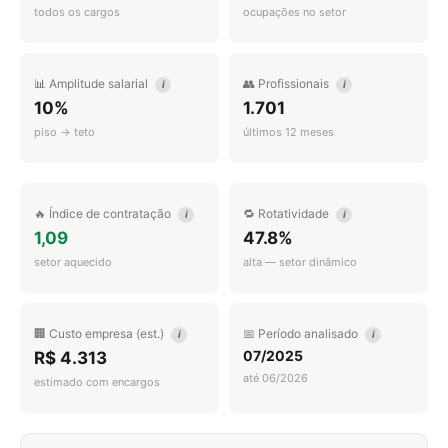
todos os cargos
ocupações no setor
📊 Amplitude salarial
👥 Profissionais
i
i
10%
1.701
piso → teto
últimos 12 meses
🔥 Índice de contratação
🔁 Rotatividade
i
i
1,09
47.8%
setor aquecido
alta — setor dinâmico
🏢 Custo empresa (est.)
📅 Período analisado
i
i
07/2025
R$ 4.313
até 06/2026
estimado com encargos