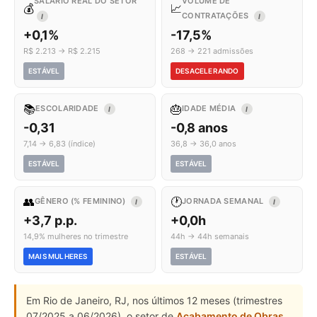
SALÁRIO REAL DO SETOR
VOLUME DE
💰
📈
CONTRATAÇÕES
I
I
+0,1%
-17,5%
R$ 2.213 → R$ 2.215
268 → 221 admissões
ESTÁVEL
DESACELERANDO
📚
🎂
ESCOLARIDADE
IDADE MÉDIA
I
I
-0,31
-0,8 anos
7,14 → 6,83 (índice)
36,8 → 36,0 anos
ESTÁVEL
ESTÁVEL
👥
🕐
GÊNERO (% FEMININO)
JORNADA SEMANAL
I
I
+3,7 p.p.
+0,0h
14,9% mulheres no trimestre
44h → 44h semanais
MAIS MULHERES
ESTÁVEL
Em Rio de Janeiro, RJ, nos últimos 12 meses (trimestres
07/2025 a 06/2026), o setor de
Acabamento de Obras