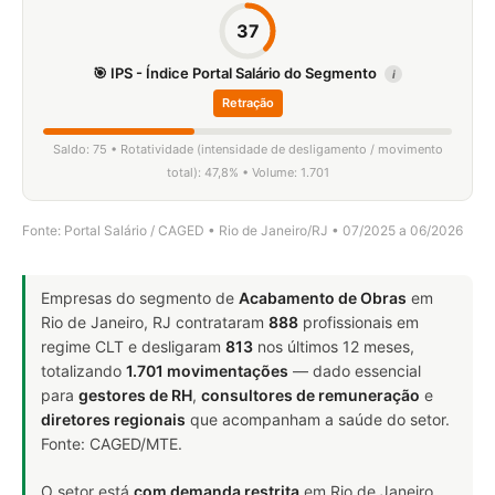
37
🎯 IPS - Índice Portal Salário do Segmento
i
Retração
Saldo: 75 • Rotatividade (intensidade de desligamento / movimento
total): 47,8% • Volume: 1.701
Fonte: Portal Salário / CAGED • Rio de Janeiro/RJ • 07/2025 a 06/2026
Empresas do segmento de
Acabamento de Obras
em
Rio de Janeiro, RJ contrataram
888
profissionais em
regime CLT e desligaram
813
nos últimos 12 meses,
totalizando
1.701 movimentações
— dado essencial
para
gestores de RH
,
consultores de remuneração
e
diretores regionais
que acompanham a saúde do setor.
Fonte: CAGED/MTE.
O setor está
com demanda restrita
em Rio de Janeiro,