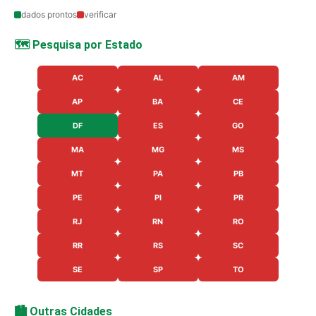
dados prontos
verificar
🗺️ Pesquisa por Estado
AC
AL
AM
AP
BA
CE
DF
ES
GO
MA
MG
MS
MT
PA
PB
PE
PI
PR
RJ
RN
RO
RR
RS
SC
SE
SP
TO
🏙️ Outras Cidades