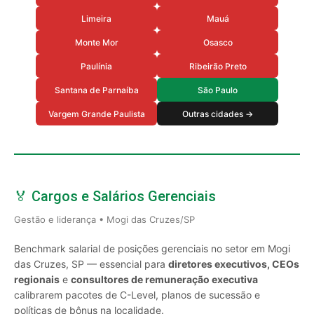
Limeira
Mauá
Monte Mor
Osasco
Paulínia
Ribeirão Preto
Santana de Parnaíba
São Paulo
Vargem Grande Paulista
Outras cidades →
🏅 Cargos e Salários Gerenciais
Gestão e liderança • Mogi das Cruzes/SP
Benchmark salarial de posições gerenciais no setor em Mogi
das Cruzes, SP — essencial para
diretores executivos, CEOs
regionais
e
consultores de remuneração executiva
calibrarem pacotes de C-Level, planos de sucessão e
políticas de bônus na localidade.