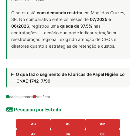
O setor está
com demanda restrita
em Mogi das Cruzes,
SP. No comparativo entre os meses de
07/2025 e
06/2026
, registrou uma
queda de 37.5%
nas
contratações — cenário que pode indicar retração ou
reestruturação regional, exigindo atenção de CEOs e
diretores quanto a estratégias de retenção e custos.
O que faz o segmento de Fábricas de Papel Higiênico
— CNAE 1742-7/99
dados prontos
verificar
🗺️ Pesquisa por Estado
AC
AL
AM
AP
BA
CE