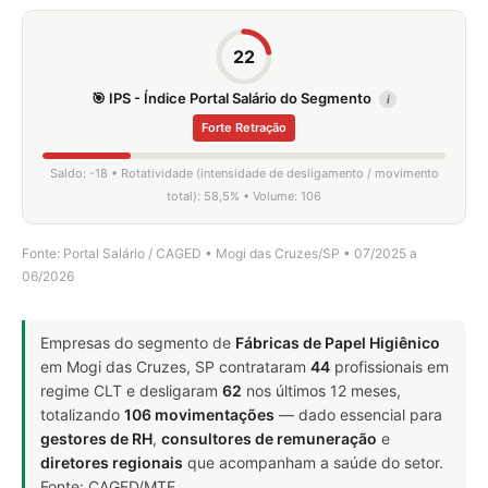
22
🎯 IPS - Índice Portal Salário do Segmento
i
Forte Retração
Saldo: -18 • Rotatividade (intensidade de desligamento / movimento
total): 58,5% • Volume: 106
Fonte: Portal Salário / CAGED • Mogi das Cruzes/SP • 07/2025 a
06/2026
Empresas do segmento de
Fábricas de Papel Higiênico
em Mogi das Cruzes, SP contrataram
44
profissionais em
regime CLT e desligaram
62
nos últimos 12 meses,
totalizando
106 movimentações
— dado essencial para
gestores de RH
,
consultores de remuneração
e
diretores regionais
que acompanham a saúde do setor.
Fonte: CAGED/MTE.