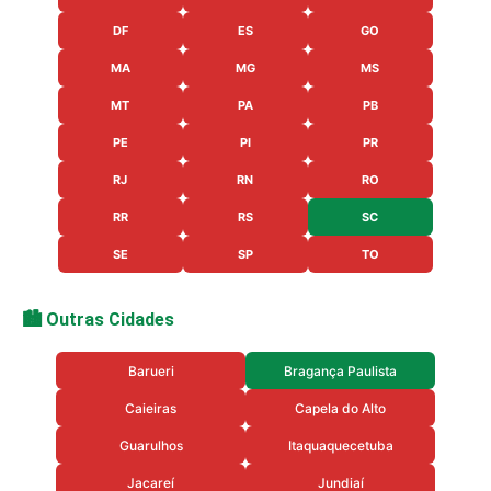
DF
ES
GO
MA
MG
MS
MT
PA
PB
PE
PI
PR
RJ
RN
RO
RR
RS
SC
SE
SP
TO
🏙️ Outras Cidades
Barueri
Bragança Paulista
Caieiras
Capela do Alto
Guarulhos
Itaquaquecetuba
Jacareí
Jundiaí