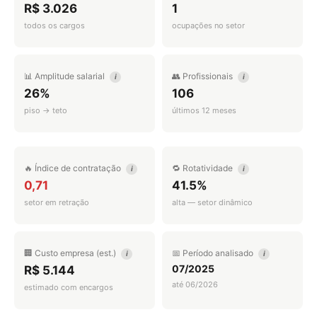
R$ 3.026
1
todos os cargos
ocupações no setor
📊 Amplitude salarial
👥 Profissionais
i
i
26%
106
piso → teto
últimos 12 meses
🔥 Índice de contratação
🔁 Rotatividade
i
i
0,71
41.5%
setor em retração
alta — setor dinâmico
🏢 Custo empresa (est.)
📅 Período analisado
i
i
07/2025
R$ 5.144
até 06/2026
estimado com encargos