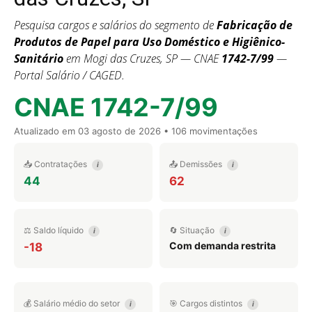
Pesquisa cargos e salários do segmento de
Fabricação de
Produtos de Papel para Uso Doméstico e Higiênico-
Sanitário
em Mogi das Cruzes, SP — CNAE
1742-7/99
—
Portal Salário / CAGED.
CNAE 1742-7/99
Atualizado em
03 agosto de 2026
• 106 movimentações
📥 Contratações
📤 Demissões
i
i
44
62
⚖️ Saldo líquido
🔄 Situação
i
i
Com demanda restrita
-18
💰 Salário médio do setor
🎯 Cargos distintos
i
i