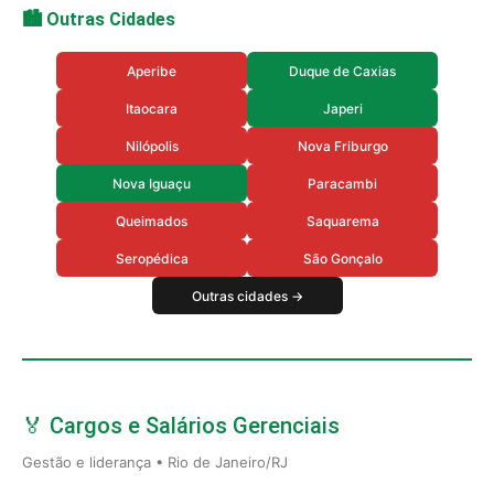
🏙️ Outras Cidades
Aperibe
Duque de Caxias
Itaocara
Japeri
Nilópolis
Nova Friburgo
Nova Iguaçu
Paracambi
Queimados
Saquarema
Seropédica
São Gonçalo
Outras cidades →
🏅 Cargos e Salários Gerenciais
Gestão e liderança • Rio de Janeiro/RJ