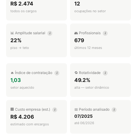
R$ 2.474
12
todos os cargos
ocupações no setor
📊 Amplitude salarial
👥 Profissionais
i
i
22%
679
piso → teto
últimos 12 meses
🔥 Índice de contratação
🔁 Rotatividade
i
i
1,03
49.2%
setor aquecido
alta — setor dinâmico
🏢 Custo empresa (est.)
📅 Período analisado
i
i
07/2025
R$ 4.206
até 06/2026
estimado com encargos