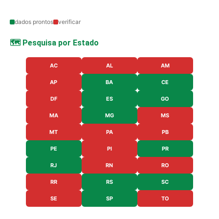
dados prontos
verificar
🗺️ Pesquisa por Estado
AC
AL
AM
AP
BA
CE
DF
ES
GO
MA
MG
MS
MT
PA
PB
PE
PI
PR
RJ
RN
RO
RR
RS
SC
SE
SP
TO