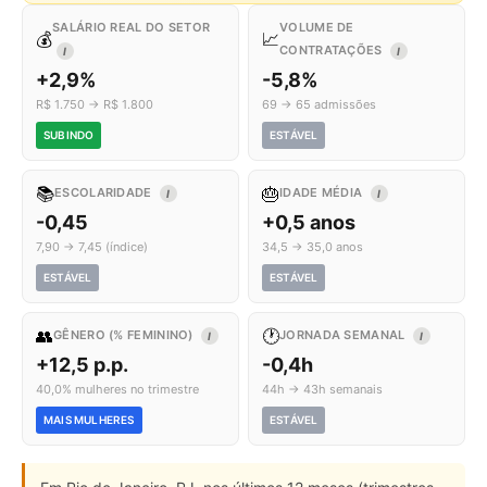
SALÁRIO REAL DO SETOR
VOLUME DE
💰
📈
CONTRATAÇÕES
I
I
+2,9%
-5,8%
R$ 1.750 → R$ 1.800
69 → 65 admissões
SUBINDO
ESTÁVEL
📚
🎂
ESCOLARIDADE
IDADE MÉDIA
I
I
-0,45
+0,5 anos
7,90 → 7,45 (índice)
34,5 → 35,0 anos
ESTÁVEL
ESTÁVEL
👥
🕐
GÊNERO (% FEMININO)
JORNADA SEMANAL
I
I
+12,5 p.p.
-0,4h
40,0% mulheres no trimestre
44h → 43h semanais
MAIS MULHERES
ESTÁVEL