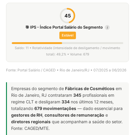
45
🎯 IPS - Índice Portal Salário do Segmento
i
Estável
Saldo: 11 • Rotatividade (intensidade de desligamento / movimento
total): 49,2% • Volume: 679
Fonte: Portal Salário / CAGED • Rio de Janeiro/RJ • 07/2025 a 06/2026
Empresas do segmento de
Fábricas de Cosméticos
em
Rio de Janeiro, RJ contrataram
345
profissionais em
regime CLT e desligaram
334
nos últimos 12 meses,
totalizando
679 movimentações
— dado essencial para
gestores de RH
,
consultores de remuneração
e
diretores regionais
que acompanham a saúde do setor.
Fonte: CAGED/MTE.