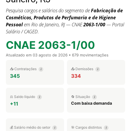
Pesquisa cargos e salários do segmento de
Fabricação de
Cosméticos, Produtos de Perfumaria e de Higiene
Pessoal
em Rio de Janeiro, RJ — CNAE
2063-1/00
— Portal
Salário / CAGED.
CNAE 2063-1/00
Atualizado em
03 agosto de 2026
• 679 movimentações
📥 Contratações
📤 Demissões
i
i
345
334
⚖️ Saldo líquido
🔄 Situação
i
i
Com baixa demanda
+11
💰 Salário médio do setor
🎯 Cargos distintos
i
i