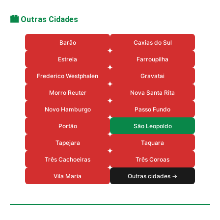
🏙️ Outras Cidades
Barão
Caxias do Sul
Estrela
Farroupilha
Frederico Westphalen
Gravatai
Morro Reuter
Nova Santa Rita
Novo Hamburgo
Passo Fundo
Portão
São Leopoldo
Tapejara
Taquara
Três Cachoeiras
Três Coroas
Vila Maria
Outras cidades →