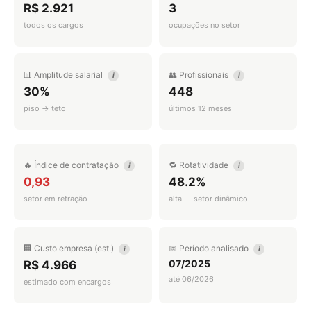
R$ 2.921
3
todos os cargos
ocupações no setor
📊 Amplitude salarial
👥 Profissionais
i
i
30%
448
piso → teto
últimos 12 meses
🔥 Índice de contratação
🔁 Rotatividade
i
i
0,93
48.2%
setor em retração
alta — setor dinâmico
🏢 Custo empresa (est.)
📅 Período analisado
i
i
07/2025
R$ 4.966
até 06/2026
estimado com encargos