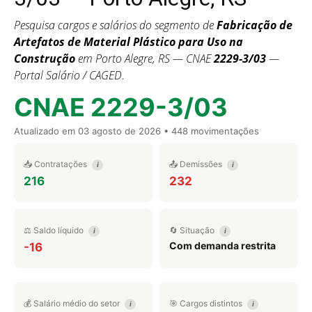
Pesquisa cargos e salários do segmento de
Fabricação de
Artefatos de Material Plástico para Uso na
Construção
em Porto Alegre, RS — CNAE
2229-3/03
—
Portal Salário / CAGED.
CNAE 2229-3/03
Atualizado em
03 agosto de 2026
• 448 movimentações
📥 Contratações
📤 Demissões
i
i
216
232
⚖️ Saldo líquido
🔄 Situação
i
i
Com demanda restrita
-16
💰 Salário médio do setor
🎯 Cargos distintos
i
i