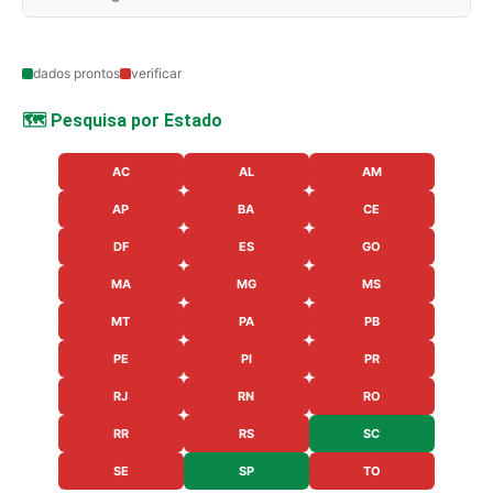
dados prontos
verificar
🗺️ Pesquisa por Estado
AC
AL
AM
AP
BA
CE
DF
ES
GO
MA
MG
MS
MT
PA
PB
PE
PI
PR
RJ
RN
RO
RR
RS
SC
SE
SP
TO