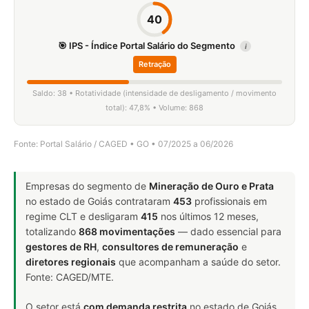
40
🎯 IPS - Índice Portal Salário do Segmento
i
Retração
Saldo: 38 • Rotatividade (intensidade de desligamento / movimento
total): 47,8% • Volume: 868
Fonte: Portal Salário / CAGED • GO • 07/2025 a 06/2026
Empresas do segmento de
Mineração de Ouro e Prata
no estado de Goiás contrataram
453
profissionais em
regime CLT e desligaram
415
nos últimos 12 meses,
totalizando
868 movimentações
— dado essencial para
gestores de RH
,
consultores de remuneração
e
diretores regionais
que acompanham a saúde do setor.
Fonte: CAGED/MTE.
O setor está
com demanda restrita
no estado de Goiás.