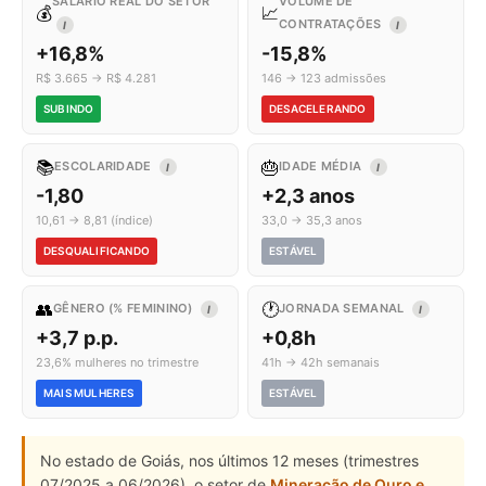
SALÁRIO REAL DO SETOR
VOLUME DE
💰
📈
CONTRATAÇÕES
I
I
+16,8%
-15,8%
R$ 3.665 → R$ 4.281
146 → 123 admissões
SUBINDO
DESACELERANDO
📚
🎂
ESCOLARIDADE
IDADE MÉDIA
I
I
-1,80
+2,3 anos
10,61 → 8,81 (índice)
33,0 → 35,3 anos
DESQUALIFICANDO
ESTÁVEL
👥
🕐
GÊNERO (% FEMININO)
JORNADA SEMANAL
I
I
+3,7 p.p.
+0,8h
23,6% mulheres no trimestre
41h → 42h semanais
MAIS MULHERES
ESTÁVEL
No estado de Goiás, nos últimos 12 meses (trimestres
07/2025 a 06/2026), o setor de
Mineração de Ouro e