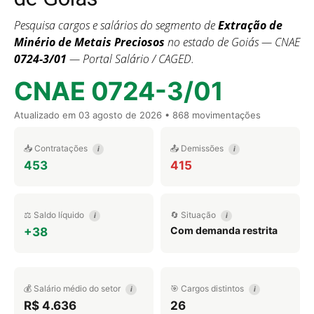
Pesquisa cargos e salários do segmento de
Extração de
Minério de Metais Preciosos
no estado de Goiás — CNAE
0724-3/01
— Portal Salário / CAGED.
CNAE 0724-3/01
Atualizado em
03 agosto de 2026
• 868 movimentações
📥 Contratações
📤 Demissões
i
i
453
415
⚖️ Saldo líquido
🔄 Situação
i
i
Com demanda restrita
+38
💰 Salário médio do setor
🎯 Cargos distintos
i
i
R$ 4.636
26