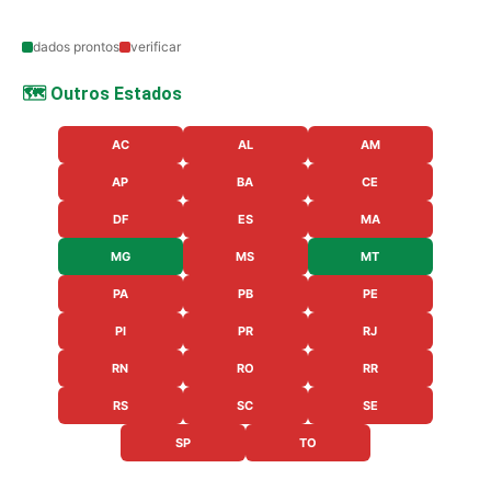
dados prontos
verificar
🗺️ Outros Estados
AC
AL
AM
AP
BA
CE
DF
ES
MA
MG
MS
MT
PA
PB
PE
PI
PR
RJ
RN
RO
RR
RS
SC
SE
SP
TO