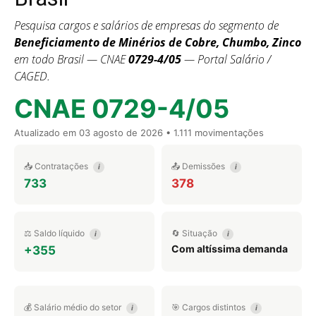
Pesquisa cargos e salários de empresas do segmento de
Beneficiamento de Minérios de Cobre, Chumbo, Zinco
em todo Brasil — CNAE
0729-4/05
— Portal Salário /
CAGED.
CNAE 0729-4/05
Atualizado em
03 agosto de 2026
• 1.111 movimentações
📥 Contratações
📤 Demissões
i
i
733
378
⚖️ Saldo líquido
🔄 Situação
i
i
Com altíssima demanda
+355
💰 Salário médio do setor
🎯 Cargos distintos
i
i