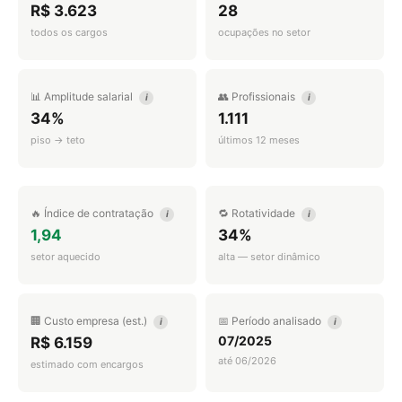
R$ 3.623
28
todos os cargos
ocupações no setor
📊 Amplitude salarial
👥 Profissionais
i
i
34%
1.111
piso → teto
últimos 12 meses
🔥 Índice de contratação
🔁 Rotatividade
i
i
1,94
34%
setor aquecido
alta — setor dinâmico
🏢 Custo empresa (est.)
📅 Período analisado
i
i
07/2025
R$ 6.159
até 06/2026
estimado com encargos