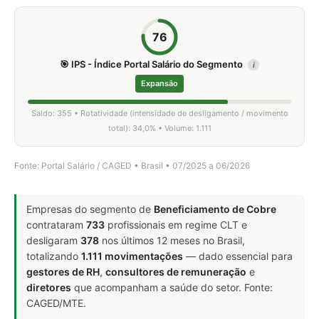
76
🎯 IPS - Índice Portal Salário do Segmento
i
Expansão
Saldo: 355 • Rotatividade (intensidade de desligamento / movimento
total): 34,0% • Volume: 1.111
Fonte: Portal Salário / CAGED • Brasil • 07/2025 a 06/2026
Empresas do segmento de
Beneficiamento de Cobre
contrataram
733
profissionais em regime CLT e
desligaram
378
nos últimos 12 meses no Brasil,
totalizando
1.111 movimentações
— dado essencial para
gestores de RH
,
consultores de remuneração
e
diretores
que acompanham a saúde do setor. Fonte:
CAGED/MTE.