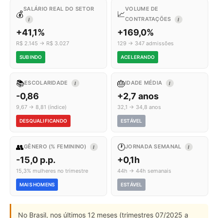
SALÁRIO REAL DO SETOR
VOLUME DE
💰
📈
CONTRATAÇÕES
I
I
+41,1%
+169,0%
R$ 2.145 → R$ 3.027
129 → 347 admissões
SUBINDO
ACELERANDO
📚
🎂
ESCOLARIDADE
IDADE MÉDIA
I
I
-0,86
+2,7 anos
9,67 → 8,81 (índice)
32,1 → 34,8 anos
DESQUALIFICANDO
ESTÁVEL
👥
🕐
GÊNERO (% FEMININO)
JORNADA SEMANAL
I
I
-15,0 p.p.
+0,1h
15,3% mulheres no trimestre
44h → 44h semanais
MAIS HOMENS
ESTÁVEL
No Brasil, nos últimos 12 meses (trimestres 07/2025 a