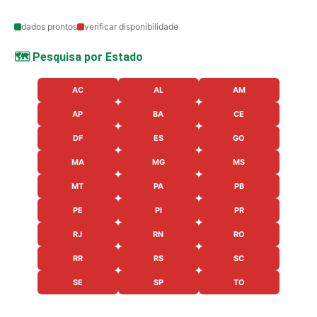
dados prontos
verificar disponibilidade
🗺️ Pesquisa por Estado
AC
AL
AM
AP
BA
CE
DF
ES
GO
MA
MG
MS
MT
PA
PB
PE
PI
PR
RJ
RN
RO
RR
RS
SC
SE
SP
TO