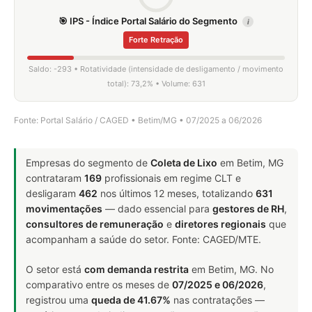
🎯 IPS - Índice Portal Salário do Segmento
i
Forte Retração
Saldo: -293 • Rotatividade (intensidade de desligamento / movimento
total): 73,2% • Volume: 631
Fonte: Portal Salário / CAGED • Betim/MG • 07/2025 a 06/2026
Empresas do segmento de
Coleta de Lixo
em Betim, MG
contrataram
169
profissionais em regime CLT e
desligaram
462
nos últimos 12 meses, totalizando
631
movimentações
— dado essencial para
gestores de RH
,
consultores de remuneração
e
diretores regionais
que
acompanham a saúde do setor. Fonte: CAGED/MTE.
O setor está
com demanda restrita
em Betim, MG. No
comparativo entre os meses de
07/2025 e 06/2026
,
registrou uma
queda de 41.67%
nas contratações —