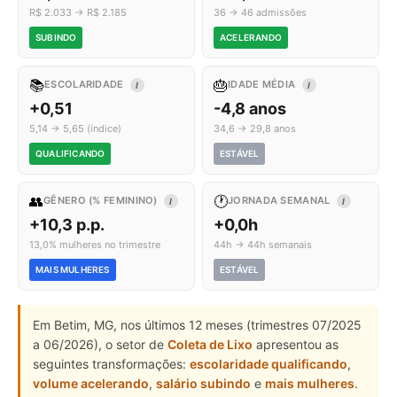
R$ 2.033 → R$ 2.185
36 → 46 admissões
SUBINDO
ACELERANDO
📚
🎂
ESCOLARIDADE
IDADE MÉDIA
I
I
+0,51
-4,8 anos
5,14 → 5,65 (índice)
34,6 → 29,8 anos
QUALIFICANDO
ESTÁVEL
👥
🕐
GÊNERO (% FEMININO)
JORNADA SEMANAL
I
I
+10,3 p.p.
+0,0h
13,0% mulheres no trimestre
44h → 44h semanais
MAIS MULHERES
ESTÁVEL
Em Betim, MG, nos últimos 12 meses (trimestres 07/2025
a 06/2026), o setor de
Coleta de Lixo
apresentou as
seguintes transformações:
escolaridade qualificando
,
volume acelerando
,
salário subindo
e
mais mulheres
.