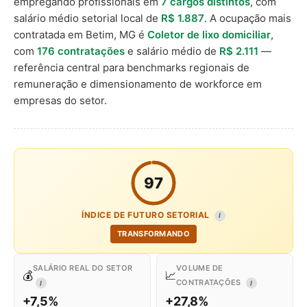
empregando profissionais em
7 cargos distintos
, com
salário médio setorial local de
R$ 1.887
. A ocupação mais
contratada em Betim, MG é
Coletor de lixo domiciliar
,
com
176 contratações
e salário médio de
R$ 2.111
—
referência central para benchmarks regionais de
remuneração e dimensionamento de workforce em
empresas do setor.
97
ÍNDICE DE FUTURO SETORIAL
I
TRANSFORMANDO
SALÁRIO REAL DO SETOR
VOLUME DE
💰
📈
CONTRATAÇÕES
I
I
+7,5%
+27,8%