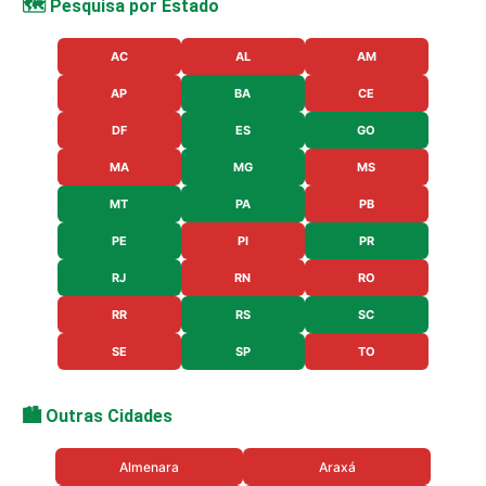
🗺️ Pesquisa por Estado
AC
AL
AM
AP
BA
CE
DF
ES
GO
MA
MG
MS
MT
PA
PB
PE
PI
PR
RJ
RN
RO
RR
RS
SC
SE
SP
TO
🏙️ Outras Cidades
Almenara
Araxá