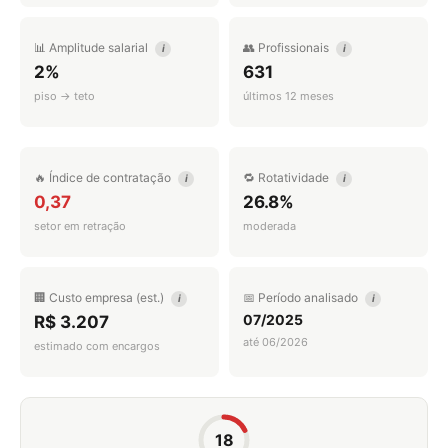
📊 Amplitude salarial
👥 Profissionais
i
i
2%
631
piso → teto
últimos 12 meses
🔥 Índice de contratação
🔁 Rotatividade
i
i
0,37
26.8%
setor em retração
moderada
🏢 Custo empresa (est.)
📅 Período analisado
i
i
07/2025
R$ 3.207
até 06/2026
estimado com encargos
18