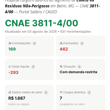
Pesquisa cargos e salários do segmento de
Coleta de
Resíduos Não-Perigosos
em Betim, MG — CNAE
3811-
4/00
— Portal Salário / CAGED.
CNAE 3811-4/00
Atualizado em
03 agosto de 2026
• 631 movimentações
📥 Contratações
📤 Demissões
i
i
169
462
⚖️ Saldo líquido
🔄 Situação
i
i
Com demanda restrita
-293
💰 Salário médio do setor
🎯 Cargos distintos
i
i
R$ 1.887
7
todos os cargos
ocupações no setor