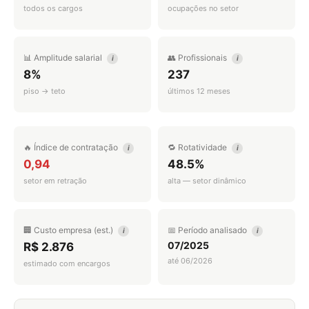
todos os cargos
ocupações no setor
📊 Amplitude salarial
👥 Profissionais
i
i
8%
237
piso → teto
últimos 12 meses
🔥 Índice de contratação
🔁 Rotatividade
i
i
0,94
48.5%
setor em retração
alta — setor dinâmico
🏢 Custo empresa (est.)
📅 Período analisado
i
i
07/2025
R$ 2.876
até 06/2026
estimado com encargos