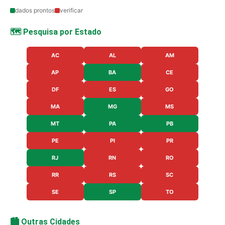
dados prontos
verificar
🗺️ Pesquisa por Estado
AC
AL
AM
AP
BA
CE
DF
ES
GO
MA
MG
MS
MT
PA
PB
PE
PI
PR
RJ
RN
RO
RR
RS
SC
SE
SP
TO
🏙️ Outras Cidades