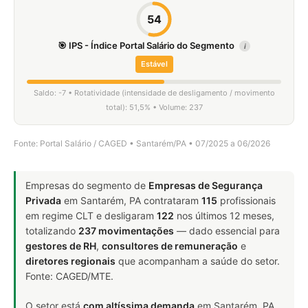
54
🎯 IPS - Índice Portal Salário do Segmento
i
Estável
Saldo: -7 • Rotatividade (intensidade de desligamento / movimento
total): 51,5% • Volume: 237
Fonte: Portal Salário / CAGED • Santarém/PA • 07/2025 a 06/2026
Empresas do segmento de
Empresas de Segurança
Privada
em Santarém, PA contrataram
115
profissionais
em regime CLT e desligaram
122
nos últimos 12 meses,
totalizando
237 movimentações
— dado essencial para
gestores de RH
,
consultores de remuneração
e
diretores regionais
que acompanham a saúde do setor.
Fonte: CAGED/MTE.
O setor está
com altíssima demanda
em Santarém, PA.