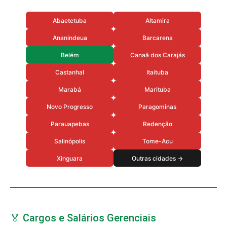
Abaetetuba
Altamira
Ananindeua
Barcarena
Belém
Canaã dos Carajás
Castanhal
Itaituba
Marabá
Marituba
Novo Progresso
Paragominas
Parauapebas
Redenção
Salinópolis
Tome-Acu
Xinguara
Outras cidades →
🏅 Cargos e Salários Gerenciais