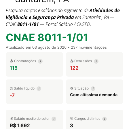
Pesquisa cargos e salários do segmento de
Atividades de
Vigilância e Segurança Privada
em Santarém, PA —
CNAE
8011-1/01
— Portal Salário / CAGED.
CNAE 8011-1/01
Atualizado em
03 agosto de 2026
• 237 movimentações
📥 Contratações
📤 Demissões
i
i
115
122
⚖️ Saldo líquido
🔄 Situação
i
i
Com altíssima demanda
-7
💰 Salário médio do setor
🎯 Cargos distintos
i
i
R$ 1.692
3