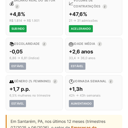
SALÁRIO REAL DO SETOR
VOLUME DE
💰
📈
CONTRATAÇÕES
I
I
+4,8%
+47,6%
R$ 1.814 → R$ 1.901
21 → 31 admissões
SUBINDO
ACELERANDO
📚
🎂
ESCOLARIDADE
IDADE MÉDIA
I
I
-0,05
+2,6 anos
6,86 → 6,81 (índice)
33,4 → 36,0 anos
ESTÁVEL
ESTÁVEL
👥
🕐
GÊNERO (% FEMININO)
JORNADA SEMANAL
I
I
+1,7 p.p.
+1,3h
6,5% mulheres no trimestre
42h → 43h semanais
ESTÁVEL
AUMENTANDO
Em Santarém, PA, nos últimos 12 meses (trimestres
07/2025 a 06/2026), o setor de
Empresas de