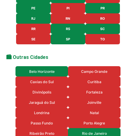
PE
PI
PR
RJ
RN
RO
RR
RS
SC
SE
SP
TO
🏙️ Outras Cidades
Belo Horizonte
Campo Grande
Caxias do Sul
Curitiba
Divinópolis
Fortaleza
Jaraguá do Sul
Joinville
Londrina
Natal
Passo Fundo
Porto Alegre
Ribeirão Preto
Rio de Janeiro