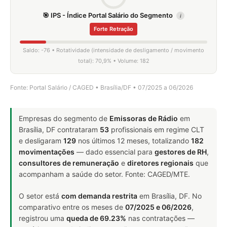
🎯 IPS - Índice Portal Salário do Segmento
i
Forte Retração
Saldo: -76 • Rotatividade (intensidade de desligamento / movimento
total): 70,9% • Volume: 182
Fonte: Portal Salário / CAGED • Brasília/DF • 07/2025 a 06/2026
Empresas do segmento de
Emissoras de Rádio
em
Brasília, DF contrataram
53
profissionais em regime CLT
e desligaram
129
nos últimos 12 meses, totalizando
182
movimentações
— dado essencial para
gestores de RH
,
consultores de remuneração
e
diretores regionais
que
acompanham a saúde do setor. Fonte: CAGED/MTE.
O setor está
com demanda restrita
em Brasília, DF. No
comparativo entre os meses de
07/2025 e 06/2026
,
registrou uma
queda de 69.23%
nas contratações —