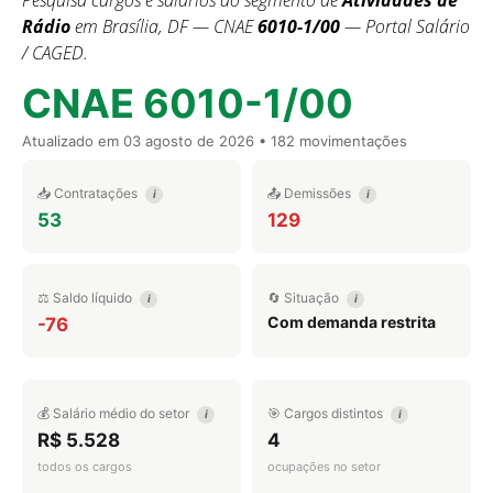
Pesquisa cargos e salários do segmento de
Atividades de
Rádio
em Brasília, DF — CNAE
6010-1/00
— Portal Salário
/ CAGED.
CNAE 6010-1/00
Atualizado em
03 agosto de 2026
• 182 movimentações
📥 Contratações
📤 Demissões
i
i
53
129
⚖️ Saldo líquido
🔄 Situação
i
i
Com demanda restrita
-76
💰 Salário médio do setor
🎯 Cargos distintos
i
i
R$ 5.528
4
todos os cargos
ocupações no setor