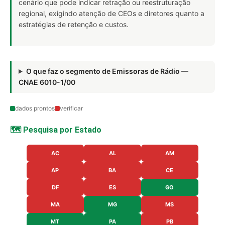
cenário que pode indicar retração ou reestruturação
regional, exigindo atenção de CEOs e diretores quanto a
estratégias de retenção e custos.
O que faz o segmento de Emissoras de Rádio —
CNAE 6010-1/00
dados prontos
verificar
🗺️ Pesquisa por Estado
AC
AL
AM
AP
BA
CE
DF
ES
GO
MA
MG
MS
MT
PA
PB