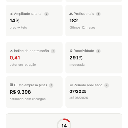
📊 Amplitude salarial
👥 Profissionais
i
i
14%
182
piso → teto
últimos 12 meses
🔥 Índice de contratação
🔁 Rotatividade
i
i
0,41
29.1%
setor em retração
moderada
🏢 Custo empresa (est.)
📅 Período analisado
i
i
07/2025
R$ 9.398
até 06/2026
estimado com encargos
14