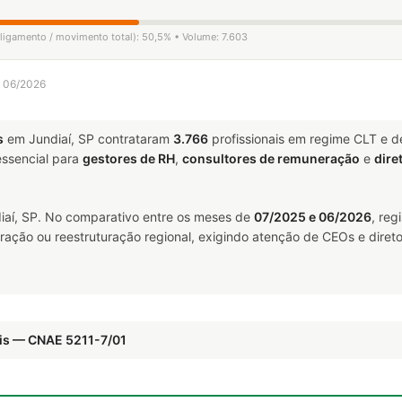
sligamento / movimento total): 50,5% • Volume: 7.603
a 06/2026
s
em Jundiaí, SP contrataram
3.766
profissionais em regime CLT e 
ssencial para
gestores de RH
,
consultores de remuneração
e
dire
aí, SP. No comparativo entre os meses de
07/2025 e 06/2026
, reg
ração ou reestruturação regional, exigindo atenção de CEOs e direto
is — CNAE 5211-7/01