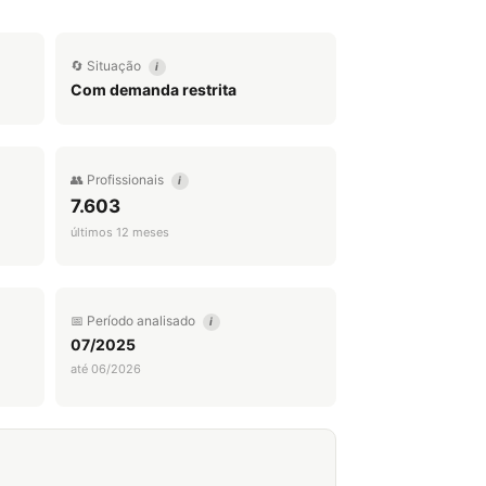
🔄 Situação
i
Com demanda restrita
👥 Profissionais
i
7.603
últimos 12 meses
📅 Período analisado
i
07/2025
até 06/2026