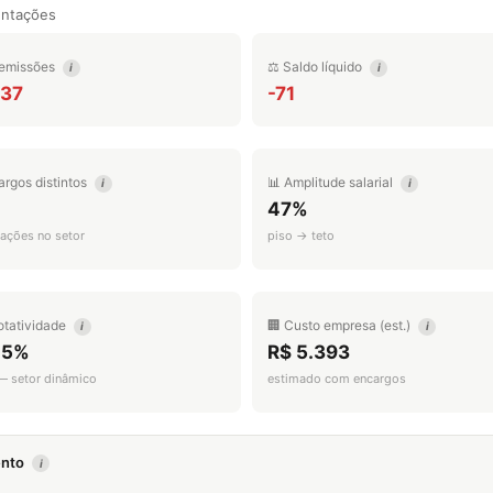
entações
emissões
⚖️ Saldo líquido
i
i
837
-71
argos distintos
📊 Amplitude salarial
i
i
47%
ações no setor
piso → teto
otatividade
🏢 Custo empresa (est.)
i
i
.5%
R$ 5.393
 — setor dinâmico
estimado com encargos
mento
i