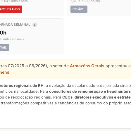
1 → 942 admissões
7,51 → 7,39 (índice)
ACELERANDO
ESTÁVEL
ORNADA SEMANAL
I
,0h
→ 44h semanais
ÁVEL
stres 07/2025 a 06/2026), o setor de
Armazéns Gerais
apresentou a
mens
.
iretores regionais de RH
, a evolução da escolaridade e da jornada sina
nefícios na localidade. Para
consultores de remuneração e headhunters
os de recolocação regionais. Para
CEOs, diretores executivos e estrat
am transformações competitivas e tendências de consumo do próprio seto
.