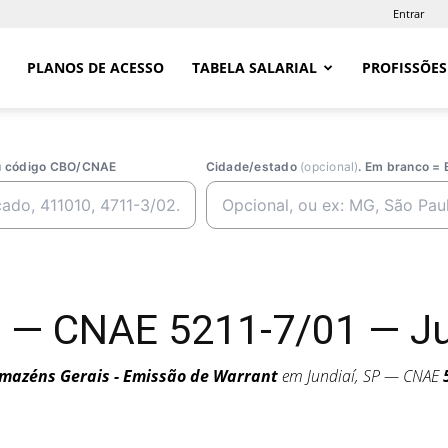
Entrar
PLANOS DE ACESSO
TABELA SALARIAL
PROFISSÕES
ou código CBO/CNAE
Cidade/estado
(opcional)
. Em branco = 
 — CNAE 5211-7/01 — Ju
mazéns Gerais - Emissão de Warrant
em Jundiaí, SP — CNAE