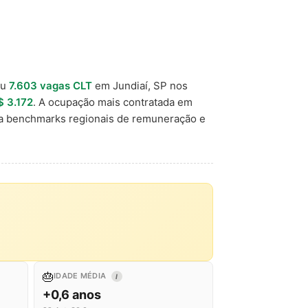
ou
7.603 vagas CLT
em Jundiaí, SP nos
$ 3.172
. A ocupação mais contratada em
ra benchmarks regionais de remuneração e
🎂
IDADE MÉDIA
I
+0,6 anos