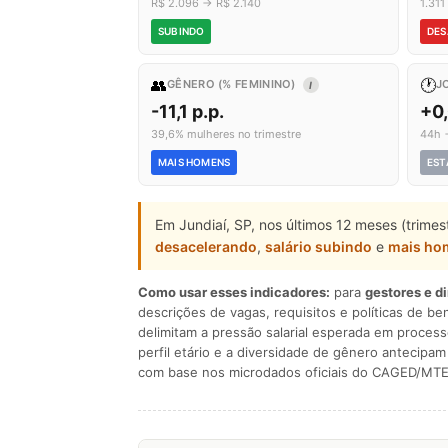
R$ 2.096 → R$ 2.140
1.31
SUBINDO
DES
👥
🕐
GÊNERO (% FEMININO)
J
I
-11,1 p.p.
+0
39,6% mulheres no trimestre
44h 
MAIS HOMENS
EST
Em Jundiaí, SP, nos últimos 12 meses (trime
desacelerando
,
salário subindo
e
mais ho
Como usar esses indicadores:
para
gestores e d
descrições de vagas, requisitos e políticas de be
delimitam a pressão salarial esperada em process
perfil etário e a diversidade de gênero antecip
com base nos microdados oficiais do CAGED/MTE