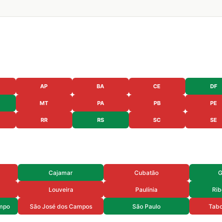
AP
BA
CE
DF
MT
PA
PB
PE
RR
RS
SC
SE
Cajamar
Cubatão
G
Louveira
Paulínia
Rib
mpo
São José dos Campos
São Paulo
Tabo