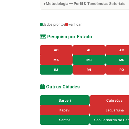
Metodologia — Perfil & Tendências Setoriais
dados prontos
verificar
🗺️ Pesquisa por Estado
AC
AL
AM
MA
MG
MS
RJ
RN
RO
🏙️ Outras Cidades
Barueri
Cabreúva
Itapevi
Jaguariúna
Santos
São Bernardo do Ca