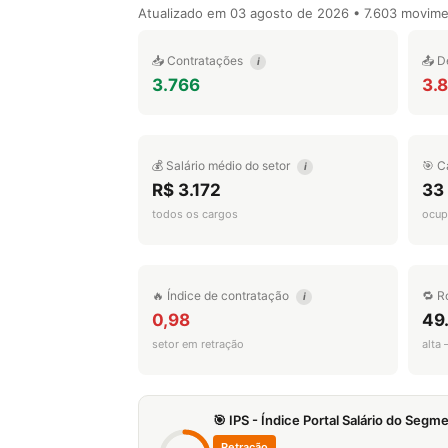
Atualizado em
03 agosto de 2026
• 7.603 movim
📥 Contratações
📤 D
i
3.766
3.
💰 Salário médio do setor
🎯 C
i
R$ 3.172
33
todos os cargos
ocup
🔥 Índice de contratação
🔁 R
i
0,98
49
setor em retração
alta
🎯 IPS - Índice Portal Salário do Seg
Retração