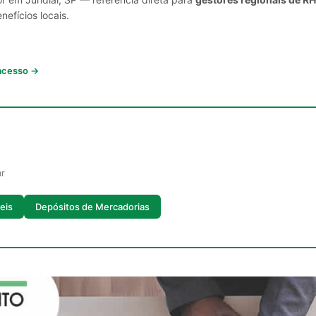
nefícios locais.
 acesso →
ar
eis
Depósitos de Mercadorias