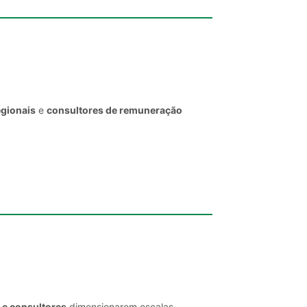
egionais
e
consultores de remuneração
 e consultores
dimensionarem escalas,