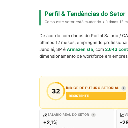
Perfil & Tendências do Setor
Como este setor está mudando • últimos 12 me
De acordo com dados do Portal Salário / C
últimos 12 meses, empregando profissiona
Jundiaí, SP é
Armazenista
, com
2.643 con
dimensionamento de workforce em empresa
ÍNDICE DE FUTURO SETORIAL
I
32
RESISTENTE
💰
📈
SALÁRIO REAL DO SETOR
V
I
+2,1%
-2