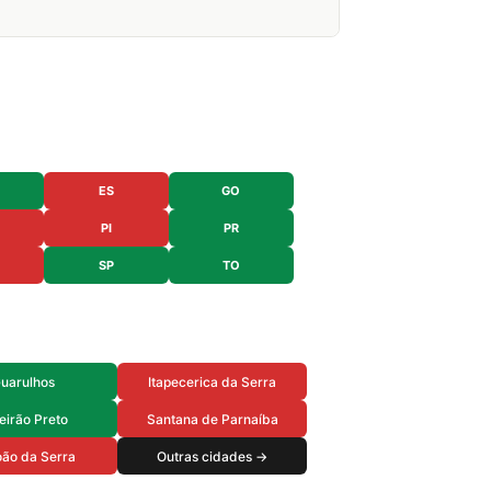
ES
GO
PI
PR
SP
TO
uarulhos
Itapecerica da Serra
eirão Preto
Santana de Parnaíba
ão da Serra
Outras cidades →