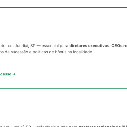
setor em Jundiaí, SP — essencial para
diretores executivos, CEOs r
s de sucessão e políticas de bônus na localidade.
 acesso →
or em Jundiaí, SP — referência direta para
gestores regionais de RH