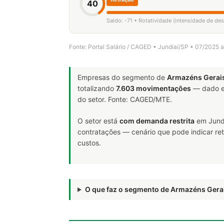
40
Saldo: -71 • Rotatividade (intensidade de de
Fonte: Portal Salário / CAGED • Jundiaí/SP • 07/2025 
Empresas do segmento de
Armazéns Gerai
totalizando
7.603 movimentações
— dado e
do setor. Fonte: CAGED/MTE.
O setor está
com demanda restrita
em Jundi
contratações — cenário que pode indicar ret
custos.
O que faz o segmento de Armazéns Gera