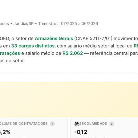
ses • Jundiaí/SP • Trimestres: 07/2025 a 06/2026
AGED, o setor de
Armazéns Gerais
(CNAE 5211-7/01) moviment
is em
33 cargos distintos
, com salário médio setorial local de
R
tratações
e salário médio de
R$ 2.062
— referência central pa
s do setor.
📚
OLUME DE CONTRATAÇÕES
ESCOLARIDADE
I
I
8,2%
-0,12