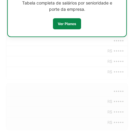
R$ •••••
Tabela completa de salários por senioridade e
porte da empresa.
R$ •••••
R$ •••••
Ver Planos
•••••
R$ •••••
R$ •••••
R$ •••••
•••••
R$ •••••
R$ •••••
R$ •••••