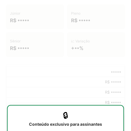
Júnior
Pleno
R$ •••••
R$ •••••
Sênior
📈 Variação
R$ •••••
+••%
•••••
R$ •••••
R$ •••••
R$ •••••
🔒
•••••
Conteúdo exclusivo para assinantes