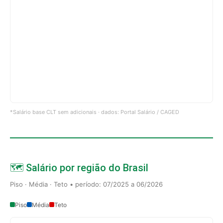
*Salário base CLT sem adicionais · dados: Portal Salário / CAGED
🗺️ Salário por região do Brasil
Piso · Média · Teto • período: 07/2025 a 06/2026
Piso
Média
Teto