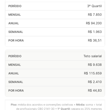
3º Quartil
R$ 7.850
R$ 94.200
R$ 1.963
R$ 36,51
Teto salarial
R$ 9.638
R$ 115.659
R$ 2.410
R$ 44,83
Piso:
média dos acordos e convenções coletivas •
Média:
soma ÷ total
de profissionais CBO 2141-30 •
1º Quartil:
separa os 25% menores