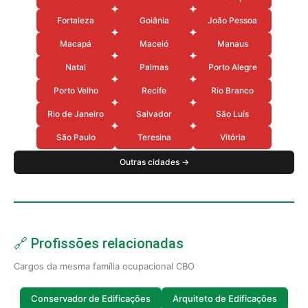
Fortaleza
Goiânia
João Pessoa
Macapá
Maceió
Manaus
Natal
Palmas
Porto Alegre
Porto Velho
Recife
Rio Branco
Rio de Janeiro
Salvador
São Luís
São Paulo
Teresina
Vitória
Outras cidades →
🔗 Profissões relacionadas
Cargos da mesma família ocupacional CBO
Conservador de Edificações
Arquiteto de Edificações