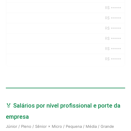
R$ •••••
R$ •••••
R$ •••••
R$ •••••
R$ •••••
R$ •••••
🏅 Salários por nível profissional e porte da
empresa
Júnior / Pleno / Sênior × Micro / Pequena / Média / Grande