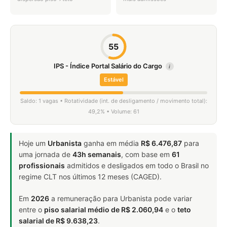
55
IPS - Índice Portal Salário do Cargo
i
Estável
Saldo: 1 vagas • Rotatividade (int. de desligamento / movimento total):
49,2% • Volume: 61
Hoje um
Urbanista
ganha em média
R$ 6.476,87
para
uma jornada de
43h semanais
, com base em
61
profissionais
admitidos e desligados em todo o Brasil no
regime CLT nos últimos 12 meses (CAGED).
Em
2026
a remuneração para Urbanista pode variar
entre o
piso salarial médio de R$ 2.060,94
e o
teto
salarial de R$ 9.638,23
.