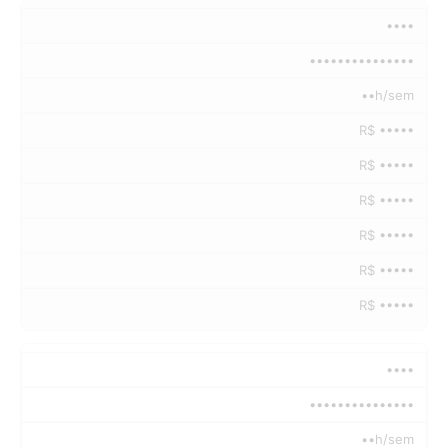
••••
•••••••••••••••
••h/sem
R$ •••••
R$ •••••
R$ •••••
R$ •••••
R$ •••••
R$ •••••
••••
•••••••••••••••
••h/sem