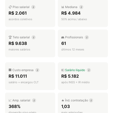
📋 Piso salarial
📊 Mediana
i
i
R$ 2.061
R$ 4.984
acordos coletivos
50% acima / abaixo
🏆 Teto salarial
👥 Profissionais
i
i
R$ 9.638
61
maiores salários
últimos 12 meses
🏢 Custo empresa
💵
Salário líquido
i
i
R$ 11.011
R$ 5.182
salário + encargos CLT
após INSS + IR médio
📈 Amp. salarial
🔥 Índ. contratação
i
i
368%
1,03
dispersão piso→teto
mais admissões