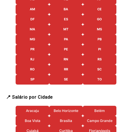
AM
BA
CE
DF
ES
GO
MA
MT
MS
MG
PA
PB
PR
PE
PI
RJ
RN
RS
RO
RR
SC
SP
SE
TO
📍 Salário por Cidade
Aracaju
Belo Horizonte
Belém
Boa Vista
Brasília
Campo Grande
Cuiabá
Curitiba
Florianópolis