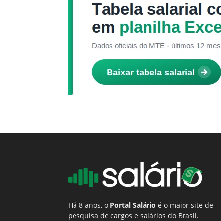
Há 8 anos, o
Portal Salário
é o maior site de
pesquisa de cargos e salários do Brasil.