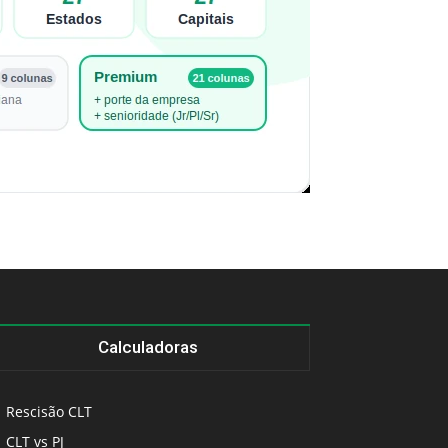
Calculadoras
Rescisão CLT
CLT vs PJ