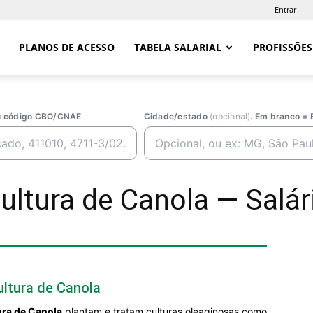
Entrar
PLANOS DE ACESSO
TABELA SALARIAL
PROFISSÕES
ou código CBO/CNAE
Cidade/estado
(opcional)
. Em branco = 
ultura de Canola — Salári
ultura de Canola
ura de Canola
plantam e tratam culturas oleaginosas como