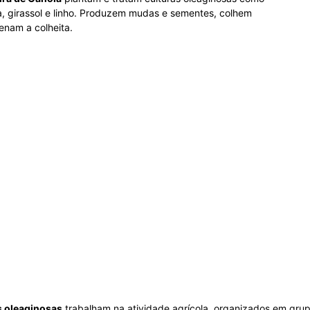
 girassol e linho. Produzem mudas e sementes, colhem
enam a colheita.
s oleaginosas
trabalham na atividade agrícola, organizados em grup