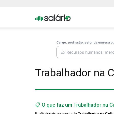
Portal
Salario
Cargo, profissão, setor da emresa 
Trabalhador na C
📋 O que faz um Trabalhador na C
Profissionais no cargo de
Trabalhador na Cult