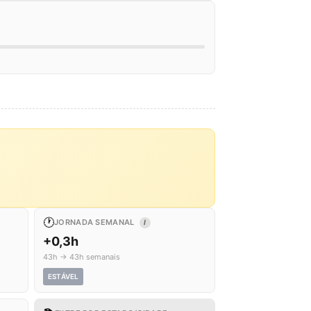
🕐
JORNADA SEMANAL
I
+0,3h
43h → 43h semanais
ESTÁVEL