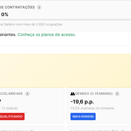
DE CONTRATAÇÕES
I
o 0%
tal Salário com mais de 2.600 ocupações
sinantes.
Conheça os planos de acesso
.
👥
SCOLARIDADE
GÊNERO (% FEMININO)
I
I
7
-19,6 p.p.
 7,1 (índice)
73,5% mulheres no trimestre
QUALIFICANDO
MAIS HOMENS