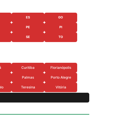
ES
GO
PE
PI
SE
TO
á
Curitiba
Florianópolis
Palmas
Porto Alegre
lo
Teresina
Vitória