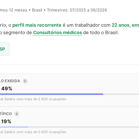
timos 12 meses • Brasil • Trimestres: 07/2025 a 06/2026
rio, o
perfil mais recorrente
é um trabalhador com
22 anos
,
en
o segmento de
Consultórios médicos
de todo o Brasil.
 SP
O EXIGIDA
I
o 49%
tal Salário com mais de 2.600 ocupações
TÍPICO
I
o 19%
tal Salário com mais de 2.600 ocupações