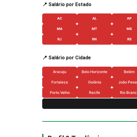
📍 Salário por Estado
AC
AL
AP
MA
MT
MS
RJ
RN
RS
📍 Salário por Cidade
Aracaju
Belo Horizonte
Belém
Fortaleza
Goiânia
João Pess
Porto Velho
Recife
Rio Branc