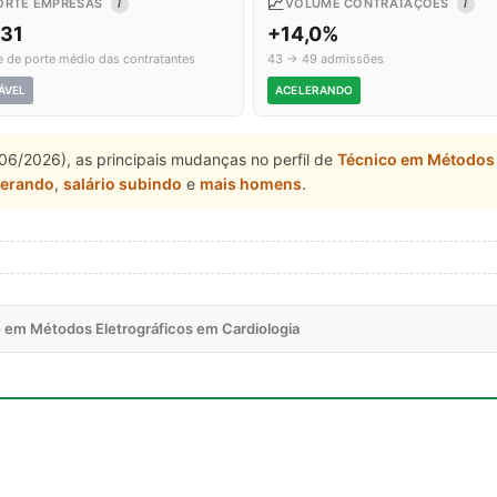
📈
ORTE EMPRESAS
VOLUME CONTRATAÇÕES
I
I
,31
+14,0%
e de porte médio das contratantes
43 → 49 admissões
ÁVEL
ACELERANDO
06/2026), as principais mudanças no perfil de
Técnico em Métodos 
lerando
,
salário subindo
e
mais homens
.
o em Métodos Eletrográficos em Cardiologia