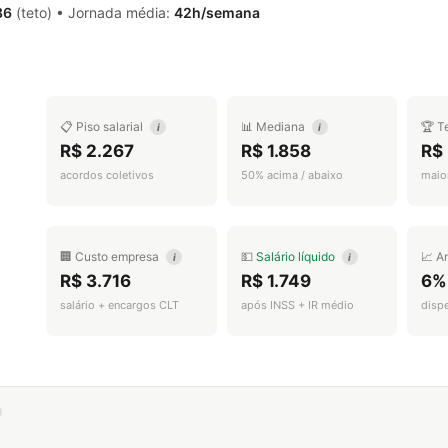
86
(teto) • Jornada média:
42h/semana
📋 Piso salarial
📊 Mediana
🏆 T
i
i
R$ 2.267
R$ 1.858
R$
acordos coletivos
50% acima / abaixo
maior
🏢 Custo empresa
💵
Salário líquido
📈 A
i
i
R$ 3.716
R$ 1.749
6%
salário + encargos CLT
após INSS + IR médio
disp