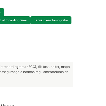
a
Eletrocardiograma
Técnico em Tomografia
trocardiograma (ECG), tilt test, holter, mapa
 biossegurança e normas regulamentadoras de
liderança