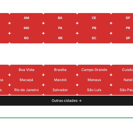
AM
BA
CE
DF
MG
PA
PB
PR
RO
RR
SC
SP
Boa Vista
Brasília
Campo Grande
Cuiab
oa
Macapá
Maceió
Manaus
Natal
o
Rio de Janeiro
Salvador
São Luís
São Pau
Outras cidades →