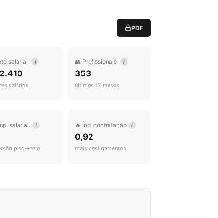
PDF
eto salarial
👥 Profissionais
i
i
 2.410
353
es salários
últimos 12 meses
mp. salarial
🔥 Índ. contratação
i
i
0,92
ersão piso→teto
mais desligamentos