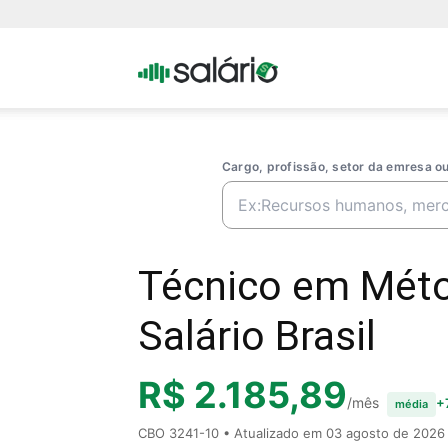
Portal
Salario
Cargo, profissão, setor da emresa 
Técnico em Méto
Salário Brasil
R$ 2.185,89
/mês
+
média
CBO 3241-10 • Atualizado em
03 agosto de 2026