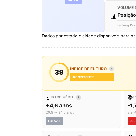
VOLUME 
Posiçã
📊
ranking Por
Dados por estado e cidade disponíveis para as
ÍNDICE DE FUTURO
I
39
RESISTENTE
🎂
📚
IDADE MÉDIA
E
I
+4,6 anos
-1,
29,9 → 34,5 anos
8,9 →
ESTÁVEL
DES