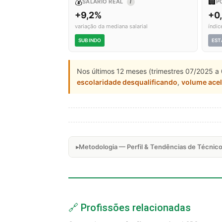
💰
🏢
SALÁRIO REAL
P
I
+9,2%
+0
variação da mediana salarial
índic
SUBINDO
EST
Nos últimos 12 meses (trimestres 07/2025 a 
escolaridade desqualificando
,
volume ace
Metodologia — Perfil & Tendências de Técnic
🔗 Profissões relacionadas