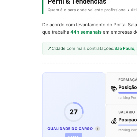
Perfil & Tendências
Quem é e para onde vai este profissional • úl
De acordo com levantamento do Portal Salá
que trabalha
44h semanais
em empresas d
Cidade com mais contratações:
São Paulo,
FORMAÇÃ
Posiçã
📚
ranking Por
27
SALÁRIO 
Posiçã
💰
QUALIDADE DO CARGO
I
ranking Por
BAIXA