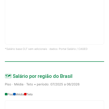
*Salário base CLT sem adicionais · dados: Portal Salário / CAGED
🗺️ Salário por região do Brasil
Piso · Média · Teto • período: 07/2025 a 06/2026
Piso
Média
Teto