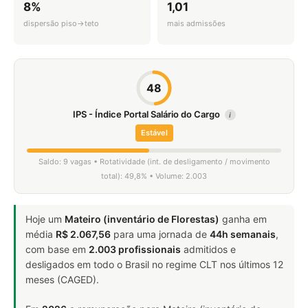
8%
1,01
dispersão piso→teto
mais admissões
48
IPS - Índice Portal Salário do Cargo
i
Estável
Saldo: 9 vagas • Rotatividade (int. de desligamento / movimento
total): 49,8% • Volume: 2.003
Hoje um
Mateiro (inventário de Florestas)
ganha em
média
R$ 2.067,56
para uma jornada de
44h semanais
,
com base em
2.003 profissionais
admitidos e
desligados em todo o Brasil no regime CLT nos últimos 12
meses (CAGED).