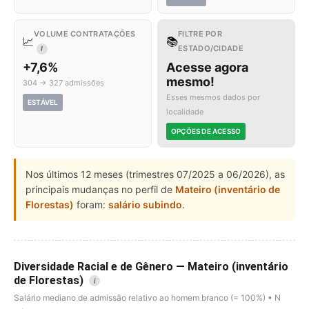
VOLUME CONTRATAÇÕES
FILTRE POR
📈
📚
ESTADO/CIDADE
I
+7,6%
Acesse agora
mesmo!
304 → 327 admissões
Esses mesmos dados por
ESTÁVEL
localidade
OPÇÕES DE ACESSO
Nos últimos 12 meses (trimestres 07/2025 a 06/2026), as
principais mudanças no perfil de
Mateiro (inventário de
Florestas)
foram:
salário subindo
.
Diversidade Racial e de Gênero — Mateiro (inventário
de Florestas)
i
Salário mediano de admissão relativo ao homem branco (= 100%) • N