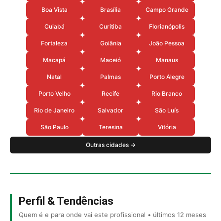
Boa Vista
Brasília
Campo Grande
Cuiabá
Curitiba
Florianópolis
Fortaleza
Goiânia
João Pessoa
Macapá
Maceió
Manaus
Natal
Palmas
Porto Alegre
Porto Velho
Recife
Rio Branco
Rio de Janeiro
Salvador
São Luís
São Paulo
Teresina
Vitória
Outras cidades →
Perfil & Tendências
Quem é e para onde vai este profissional • últimos 12 meses