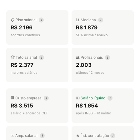
📋 Piso salarial
📊 Mediana
i
i
R$ 2.196
R$ 1.879
acordos coletivos
50% acima / abaixo
🏆 Teto salarial
👥 Profissionais
i
i
R$ 2.377
2.003
maiores salários
últimos 12 meses
🏢 Custo empresa
💵
Salário líquido
i
i
R$ 3.515
R$ 1.654
salário + encargos CLT
após INSS + IR médio
📈 Amp. salarial
🔥 Índ. contratação
i
i