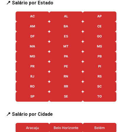
📍 Salário por Estado
AC
AL
AP
AM
BA
CE
DF
ES
GO
MA
MT
MS
MG
PA
PB
PR
PE
PI
RJ
RN
RS
RO
RR
SC
SP
SE
TO
📍 Salário por Cidade
Aracaju
Belo Horizonte
Belém