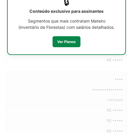
🔒
R$ •••••
Conteúdo exclusivo para assinantes
R$ •••••
Segmentos que mais contratam Mateiro
(inventário de Florestas) com salários detalhados.
R$ •••••
R$ •••••
Ver Planos
R$ •••••
R$ •••••
••••
•••••••••••••••
••h/sem
R$ •••••
R$ •••••
R$ •••••