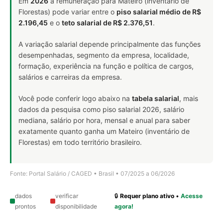
Em
2026
a remuneração para Mateiro (inventário de
Florestas) pode variar entre o
piso salarial médio de R$
2.196,45
e o
teto salarial de R$ 2.376,51
.
A variação salarial depende principalmente das funções
desempenhadas, segmento da empresa, localidade,
formação, experiência na função e política de cargos,
salários e carreiras da empresa.
Você pode conferir logo abaixo na
tabela salarial
, mais
dados da pesquisa como piso salarial 2026, salário
mediana, salário por hora, mensal e anual para saber
exatamente quanto ganha um Mateiro (inventário de
Florestas) em todo território brasileiro.
Fonte: Portal Salário / CAGED • Brasil • 07/2025 a 06/2026
dados
verificar
🔒
Requer plano ativo
•
Acesse
prontos
disponibilidade
agora!