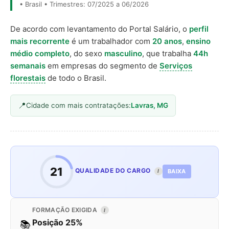
• Brasil • Trimestres: 07/2025 a 06/2026
De acordo com levantamento do Portal Salário, o
perfil
mais recorrente
é um trabalhador com
20 anos
,
ensino
médio completo
, do sexo
masculino
, que trabalha
44h
semanais
em empresas do segmento de
Serviços
florestais
de todo o Brasil.
Cidade com mais contratações:
Lavras, MG
21
QUALIDADE DO CARGO
BAIXA
I
FORMAÇÃO EXIGIDA
I
Posição 25%
📚