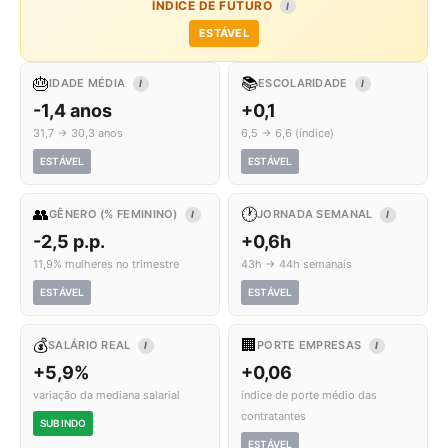
ÍNDICE DE FUTURO
I
ESTÁVEL
🎂
📚
IDADE MÉDIA
ESCOLARIDADE
I
I
-1,4 anos
+0,1
31,7 → 30,3 anos
6,5 → 6,6 (índice)
ESTÁVEL
ESTÁVEL
👥
🕐
GÊNERO (% FEMININO)
JORNADA SEMANAL
I
I
-2,5 p.p.
+0,6h
11,9% mulheres no trimestre
43h → 44h semanais
ESTÁVEL
ESTÁVEL
💰
🏢
SALÁRIO REAL
PORTE EMPRESAS
I
I
+5,9%
+0,06
variação da mediana salarial
índice de porte médio das
contratantes
SUBINDO
ESTÁVEL