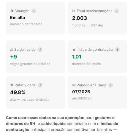
🔄 Situação
📊 Total movimentações
i
i
Em alta
2.003
mercado de trabalho
1.006 adm · 997 desl
⚖️ Saldo líquido
🔥 Índice de contratação
i
i
+9
1,01
vagas geradas no período
mercado aquecido
🔁 Rotatividade
📅 Período analisado
i
i
07/2025
49.8%
até 06/2026
alta — mercado dinâmico
Como usar esses dados na sua operação:
para
gestores e
diretores de RH
, o
saldo líquido
combinado com o
índice de
contratação
antecipa a pressão competitiva por talentos —