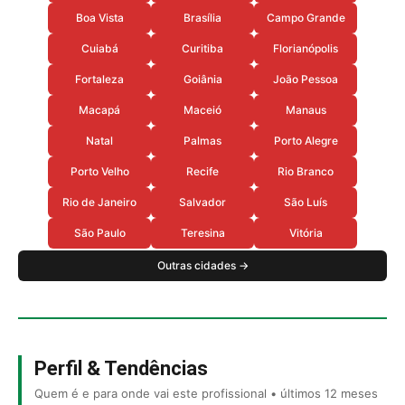
Boa Vista
Brasília
Campo Grande
Cuiabá
Curitiba
Florianópolis
Fortaleza
Goiânia
João Pessoa
Macapá
Maceió
Manaus
Natal
Palmas
Porto Alegre
Porto Velho
Recife
Rio Branco
Rio de Janeiro
Salvador
São Luís
São Paulo
Teresina
Vitória
Outras cidades →
Perfil & Tendências
Quem é e para onde vai este profissional • últimos 12 meses