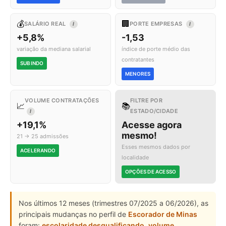
💰
🏢
SALÁRIO REAL
PORTE EMPRESAS
I
I
+5,8%
-1,53
variação da mediana salarial
índice de porte médio das
contratantes
SUBINDO
MENORES
VOLUME CONTRATAÇÕES
FILTRE POR
📈
📚
ESTADO/CIDADE
I
+19,1%
Acesse agora
mesmo!
21 → 25 admissões
Esses mesmos dados por
ACELERANDO
localidade
OPÇÕES DE ACESSO
Nos últimos 12 meses (trimestres 07/2025 a 06/2026), as
principais mudanças no perfil de
Escorador de Minas
foram:
escolaridade desqualificando
,
volume