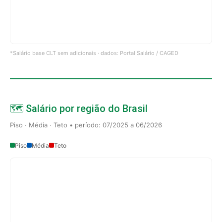
*Salário base CLT sem adicionais · dados: Portal Salário / CAGED
🗺️ Salário por região do Brasil
Piso · Média · Teto • período: 07/2025 a 06/2026
Piso
Média
Teto