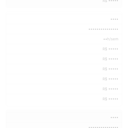
R$ •••••
••••
•••••••••••••••
••h/sem
R$ •••••
R$ •••••
R$ •••••
R$ •••••
R$ •••••
R$ •••••
••••
•••••••••••••••