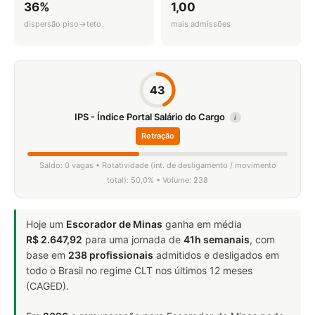
36%
1,00
dispersão piso→teto
mais admissões
43
IPS - Índice Portal Salário do Cargo
i
Retração
Saldo: 0 vagas • Rotatividade (int. de desligamento / movimento
total): 50,0% • Volume: 238
Hoje um
Escorador de Minas
ganha em média
R$ 2.647,92
para uma jornada de
41h semanais
, com
base em
238 profissionais
admitidos e desligados em
todo o Brasil no regime CLT nos últimos 12 meses
(CAGED).