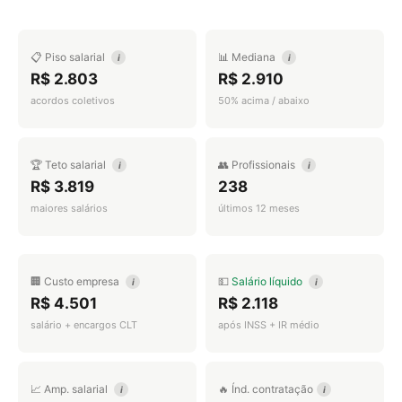
📋 Piso salarial
📊 Mediana
i
i
R$ 2.803
R$ 2.910
acordos coletivos
50% acima / abaixo
🏆 Teto salarial
👥 Profissionais
i
i
R$ 3.819
238
maiores salários
últimos 12 meses
🏢 Custo empresa
💵
Salário líquido
i
i
R$ 4.501
R$ 2.118
salário + encargos CLT
após INSS + IR médio
📈 Amp. salarial
🔥 Índ. contratação
i
i