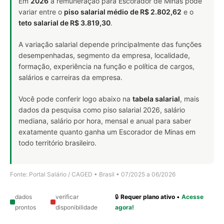
Em
2026
a remuneração para Escorador de Minas pode
variar entre o
piso salarial médio de R$ 2.802,62
e o
teto salarial de R$ 3.819,30
.
A variação salarial depende principalmente das funções
desempenhadas, segmento da empresa, localidade,
formação, experiência na função e política de cargos,
salários e carreiras da empresa.
Você pode conferir logo abaixo na
tabela salarial
, mais
dados da pesquisa como piso salarial 2026, salário
mediana, salário por hora, mensal e anual para saber
exatamente quanto ganha um Escorador de Minas em
todo território brasileiro.
Fonte: Portal Salário / CAGED • Brasil • 07/2025 a 06/2026
dados
verificar
🔒
Requer plano ativo
•
Acesse
prontos
disponibilidade
agora!