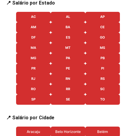
📍 Salário por Estado
AC
AL
AP
AM
BA
CE
DF
ES
GO
MA
MT
MS
MG
PA
PB
PR
PE
PI
RJ
RN
RS
RO
RR
SC
SP
SE
TO
📍 Salário por Cidade
Aracaju
Belo Horizonte
Belém