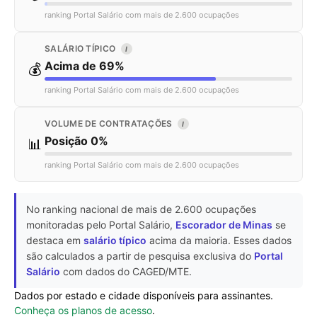
ranking Portal Salário com mais de 2.600 ocupações
SALÁRIO TÍPICO
I
Acima de 69%
💰
ranking Portal Salário com mais de 2.600 ocupações
VOLUME DE CONTRATAÇÕES
I
Posição 0%
📊
ranking Portal Salário com mais de 2.600 ocupações
No ranking nacional de mais de 2.600 ocupações
monitoradas pelo Portal Salário,
Escorador de Minas
se
destaca em
salário típico
acima da maioria. Esses dados
são calculados a partir de pesquisa exclusiva do
Portal
Salário
com dados do CAGED/MTE.
Dados por estado e cidade disponíveis para assinantes.
Conheça os planos de acesso
.