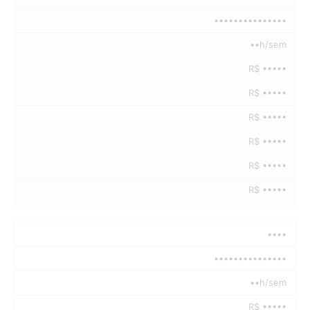
•••••••••••••••
••h/sem
R$ •••••
R$ •••••
R$ •••••
R$ •••••
R$ •••••
R$ •••••
••••
•••••••••••••••
••h/sem
R$ •••••