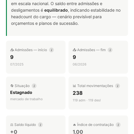
em escala nacional. O saldo entre admissões e
desligamentos é
equilibrado
, indicando estabilidade no
headcount do cargo — cenário previsível para
orçamentos e planos de sucessão.
📥 Admissões — início
📤 Admissões — fim
i
i
9
9
07/2025
06/2026
🔄 Situação
📊 Total movimentações
i
i
Estagnado
238
mercado de trabalho
119 adm · 119 desl
⚖️ Saldo líquido
🔥 Índice de contratação
i
i
+0
1,00