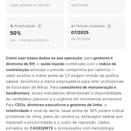
vagas geradas no período
equilibrado
🔁 Rotatividade
📅 Período analisado
i
i
07/2025
50%
até 06/2026
alta — mercado dinâmico
Como usar esses dados na sua operação:
para
gestores e
diretores de RH
, o
saldo líquido
combinado com o
índice de
contratação
antecipa a pressão competitiva por talentos —
saldo positivo e índice acima de 1,0 exigem revisão de política
salarial, benefícios e marca empregadora para reter profissionais
de Escorador de Minas. Para
consultores de remuneração e
headhunters
, esses indicadores dimensionam a disponibilidade
de candidatos passivos e a urgência em movimentar processos.
Para
CEOs, diretores executivos e gestores de linha
, a
rotatividade
é sinal de alerta: taxas acima de 30% podem indicar
problemas de clima, plano de carreira ou defasagem salarial que
impactam a produtividade e o custo de reposição. Dados
extraídos do
CAGED/MTE
e processados com metodologia