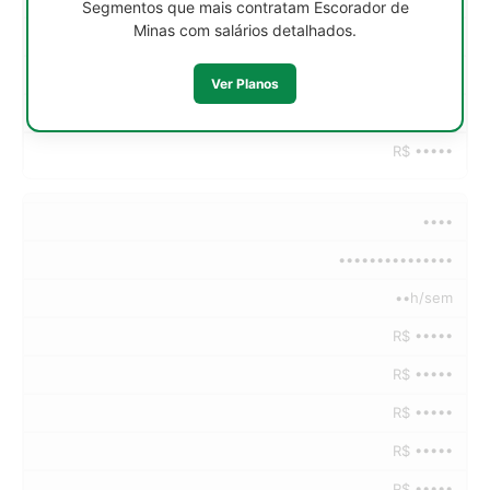
Segmentos que mais contratam Escorador de
Minas com salários detalhados.
R$ •••••
R$ •••••
Ver Planos
R$ •••••
R$ •••••
••••
•••••••••••••••
••h/sem
R$ •••••
R$ •••••
R$ •••••
R$ •••••
R$ •••••