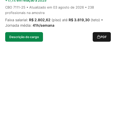
+17,1% em relação a 2025
CBO 7111-25 • Atualizado em
03 agosto de 2026
• 238
profissionais na amostra
Faixa salarial:
R$ 2.802,62
(piso) até
R$ 3.819,30
(teto) •
Jornada média:
41h/semana
Descrição do cargo
PDF