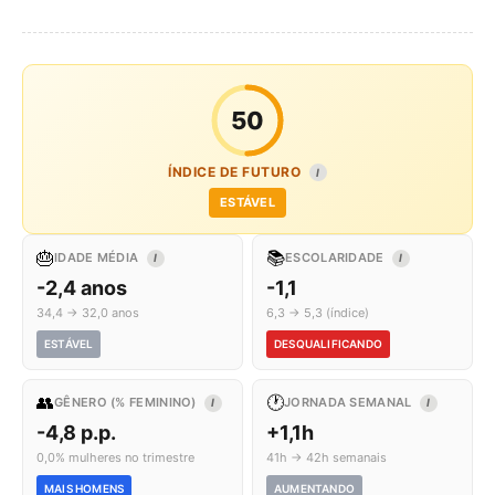
50
ÍNDICE DE FUTURO
I
ESTÁVEL
🎂
📚
IDADE MÉDIA
ESCOLARIDADE
I
I
-2,4 anos
-1,1
34,4 → 32,0 anos
6,3 → 5,3 (índice)
ESTÁVEL
DESQUALIFICANDO
👥
🕐
GÊNERO (% FEMININO)
JORNADA SEMANAL
I
I
-4,8 p.p.
+1,1h
0,0% mulheres no trimestre
41h → 42h semanais
MAIS HOMENS
AUMENTANDO