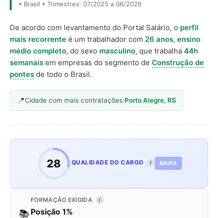
• Brasil • Trimestres: 07/2025 a 06/2026
De acordo com levantamento do Portal Salário, o
perfil
mais recorrente
é um trabalhador com
26 anos
,
ensino
médio completo
, do sexo
masculino
, que trabalha
44h
semanais
em empresas do segmento de
Construção de
pontes
de todo o Brasil.
Cidade com mais contratações:
Porto Alegre, RS
28
QUALIDADE DO CARGO
BAIXA
I
FORMAÇÃO EXIGIDA
I
Posição 1%
📚