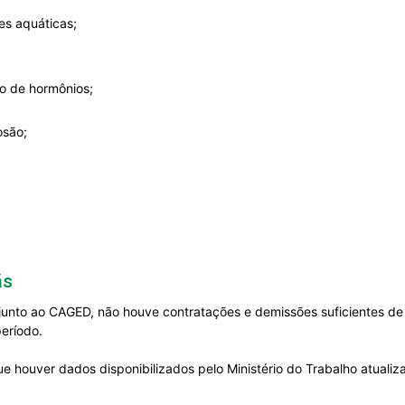
ões aquáticas;
ão de hormônios;
osão;
ãs
junto ao CAGED, não houve contratações e demissões suficientes de
período.
e houver dados disponibilizados pelo Ministério do Trabalho atuali