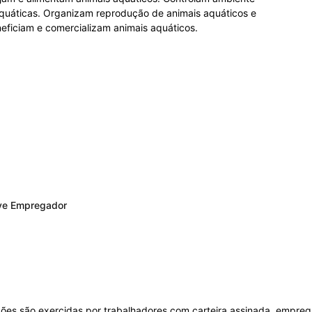
aquáticas. Organizam reprodução de animais aquáticos e
eficiam e comercializam animais aquáticos.
ive Empregador
es são exercidas por trabalhadores com carteira assinada, empreg