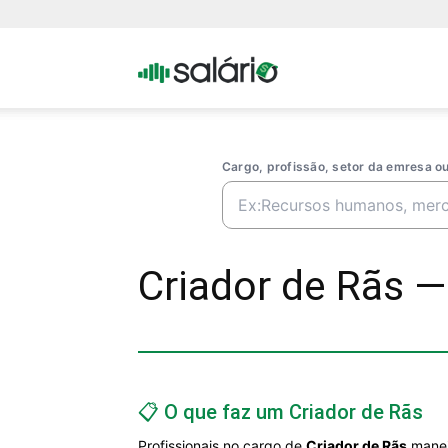
Portal
Salario
Cargo, profissão, setor da emresa 
Criador de Rãs — 
📋 O que faz um Criador de Rãs
Profissionais no cargo de
Criador de Rãs
manej