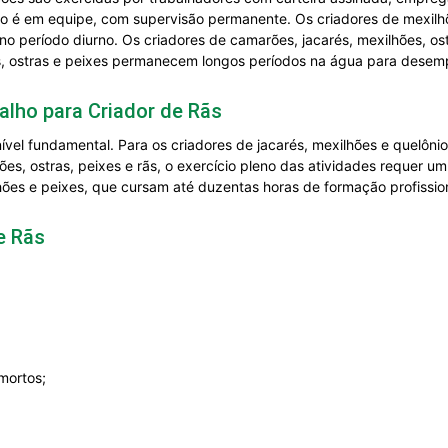
ho é em equipe, com supervisão permanente. Os criadores de mexilhõ
 no período diurno. Os criadores de camarões, jacarés, mexilhões, ost
es, ostras e peixes permanecem longos períodos na água para dese
alho para Criador de Rãs
vel fundamental. Para os criadores de jacarés, mexilhões e quelônios
es, ostras, peixes e rãs, o exercício pleno das atividades requer u
lhões e peixes, que cursam até duzentas horas de formação profissio
e Rãs
mortos;