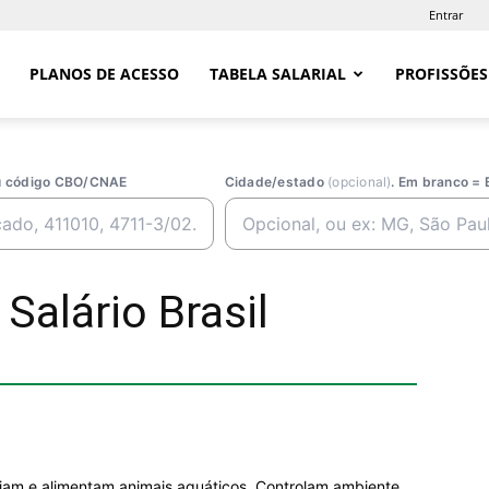
Entrar
PLANOS DE ACESSO
TABELA SALARIAL
PROFISSÕES
ou código CBO/CNAE
Cidade/estado
(opcional)
. Em branco = 
Salário Brasil
am e alimentam animais aquáticos. Controlam ambiente