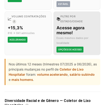
ESTÁVEL
VOLUME CONTRATAÇÕES
FILTRE POR
📈
📚
ESTADO/CIDADE
I
+15,3%
Acesse agora
mesmo!
816 → 941 admissões
Esses mesmos dados por
ACELERANDO
localidade
OPÇÕES DE ACESSO
Nos últimos 12 meses (trimestres 07/2025 a 06/2026), as
principais mudanças no perfil de
Coletor de Lixo
Hospitalar
foram:
volume acelerando
,
salário subindo
e
mais homens
.
Diversidade Racial e de Gênero — Coletor de Lixo