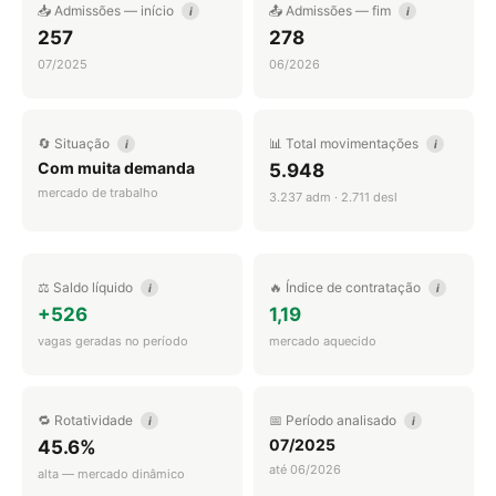
📥 Admissões — início
📤 Admissões — fim
i
i
257
278
07/2025
06/2026
🔄 Situação
📊 Total movimentações
i
i
Com muita demanda
5.948
mercado de trabalho
3.237 adm · 2.711 desl
⚖️ Saldo líquido
🔥 Índice de contratação
i
i
+526
1,19
vagas geradas no período
mercado aquecido
🔁 Rotatividade
📅 Período analisado
i
i
07/2025
45.6%
até 06/2026
alta — mercado dinâmico