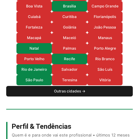
Boa Vista
Brasília
Campo Grande
Cuiabá
Curitiba
Florianópolis
Fortaleza
Goiânia
João Pessoa
Macapá
Maceió
Manaus
Natal
Palmas
Porto Alegre
Porto Velho
Recife
Rio Branco
Rio de Janeiro
Salvador
São Luís
São Paulo
Teresina
Vitória
Outras cidades →
Perfil & Tendências
Quem é e para onde vai este profissional • últimos 12 meses