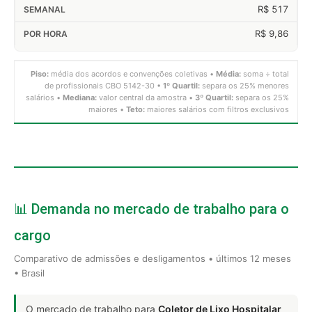
R$ 517
R$ 9,86
Piso:
média dos acordos e convenções coletivas •
Média:
soma ÷ total
de profissionais CBO 5142-30 •
1º Quartil:
separa os 25% menores
salários •
Mediana:
valor central da amostra •
3º Quartil:
separa os 25%
maiores •
Teto:
maiores salários com filtros exclusivos
📊 Demanda no mercado de trabalho para o
cargo
Comparativo de admissões e desligamentos • últimos 12 meses
• Brasil
O mercado de trabalho para
Coletor de Lixo Hospitalar