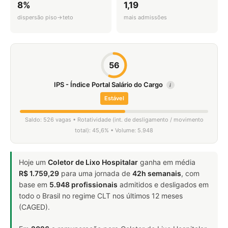
8%
1,19
dispersão piso→teto
mais admissões
56
IPS - Índice Portal Salário do Cargo
i
Estável
Saldo: 526 vagas • Rotatividade (int. de desligamento / movimento
total): 45,6% • Volume: 5.948
Hoje um
Coletor de Lixo Hospitalar
ganha em média
R$ 1.759,29
para uma jornada de
42h semanais
, com
base em
5.948 profissionais
admitidos e desligados em
todo o Brasil no regime CLT nos últimos 12 meses
(CAGED).