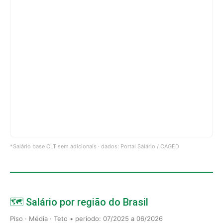
*Salário base CLT sem adicionais · dados: Portal Salário / CAGED
🗺️ Salário por região do Brasil
Piso · Média · Teto • período: 07/2025 a 06/2026