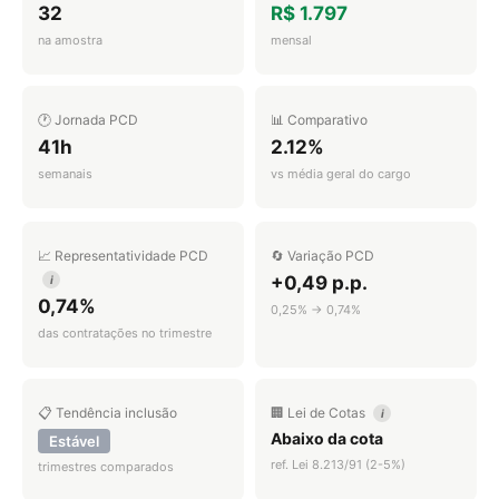
32
R$ 1.797
na amostra
mensal
🕐 Jornada PCD
📊 Comparativo
41h
2.12%
semanais
vs média geral do cargo
📈 Representatividade PCD
🔄 Variação PCD
+0,49 p.p.
i
0,74%
0,25% → 0,74%
das contratações no trimestre
📋 Tendência inclusão
🏢 Lei de Cotas
i
Abaixo da cota
Estável
ref. Lei 8.213/91 (2-5%)
trimestres comparados