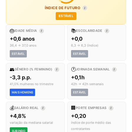
ÍNDICE DE FUTURO
I
ESTÁVEL
🎂
📚
IDADE MÉDIA
ESCOLARIDADE
I
I
+0,6 anos
+0,0
36,4 → 37,0 anos
6,3 → 6,3 (índice)
ESTÁVEL
ESTÁVEL
👥
🕐
GÊNERO (% FEMININO)
JORNADA SEMANAL
I
I
-3,3 p.p.
+0,1h
41,0% mulheres no trimestre
42h → 42h semanais
MAIS HOMENS
ESTÁVEL
💰
🏢
SALÁRIO REAL
PORTE EMPRESAS
I
I
+4,8%
+0,20
variação da mediana salarial
índice de porte médio das
contratantes
SUBINDO