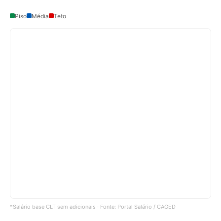
Piso
Média
Teto
*Salário base CLT sem adicionais · Fonte: Portal Salário / CAGED