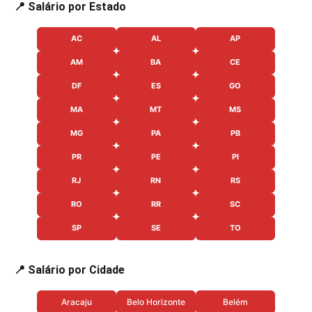
📍 Salário por Estado
AC
AL
AP
AM
BA
CE
DF
ES
GO
MA
MT
MS
MG
PA
PB
PR
PE
PI
RJ
RN
RS
RO
RR
SC
SP
SE
TO
📍 Salário por Cidade
Aracaju
Belo Horizonte
Belém