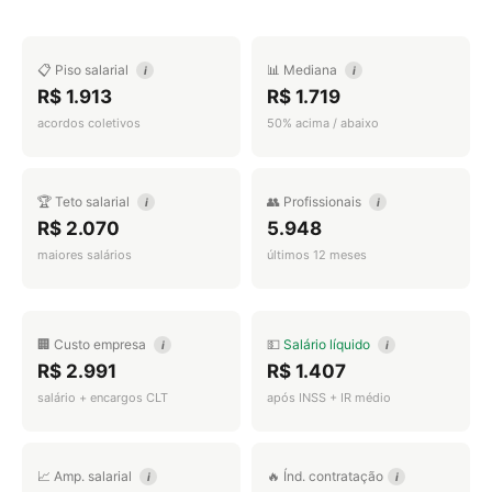
📋 Piso salarial
📊 Mediana
i
i
R$ 1.913
R$ 1.719
acordos coletivos
50% acima / abaixo
🏆 Teto salarial
👥 Profissionais
i
i
R$ 2.070
5.948
maiores salários
últimos 12 meses
🏢 Custo empresa
💵
Salário líquido
i
i
R$ 2.991
R$ 1.407
salário + encargos CLT
após INSS + IR médio
📈 Amp. salarial
🔥 Índ. contratação
i
i