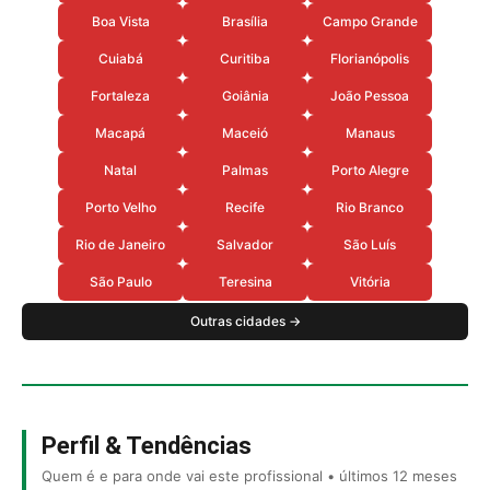
Boa Vista
Brasília
Campo Grande
Cuiabá
Curitiba
Florianópolis
Fortaleza
Goiânia
João Pessoa
Macapá
Maceió
Manaus
Natal
Palmas
Porto Alegre
Porto Velho
Recife
Rio Branco
Rio de Janeiro
Salvador
São Luís
São Paulo
Teresina
Vitória
Outras cidades →
Perfil & Tendências
Quem é e para onde vai este profissional • últimos 12 meses