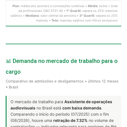
Piso:
média dos acordos e convenções coletivas •
Média:
soma ÷ total
de profissionais CBO 3731-45 •
1º Quartil:
separa os 25% menores
salários •
Mediana:
valor central da amostra •
3º Quartil:
separa os 25%
maiores •
Teto:
maiores salários com filtros exclusivos
📊 Demanda no mercado de trabalho para o
cargo
Comparativo de admissões e desligamentos • últimos 12 meses
• Brasil
O mercado de trabalho para
Assistente de operações
audiovisuais
no Brasil está
com baixa demanda
.
Comparando o início do período (07/2025) com o fim
(06/2026), houve uma
retração de 7.32%
no volume de
contratações — indicador relevante para gestores de RH