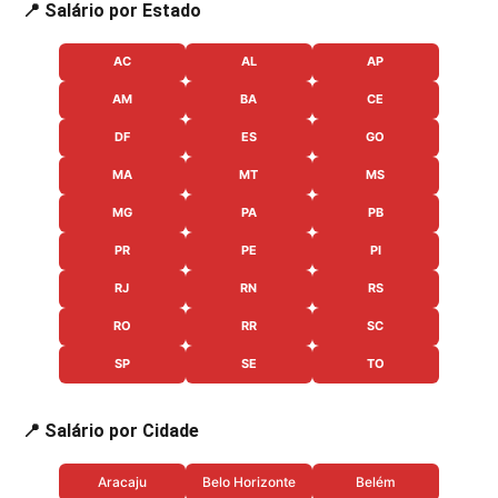
📍 Salário por Estado
AC
AL
AP
AM
BA
CE
DF
ES
GO
MA
MT
MS
MG
PA
PB
PR
PE
PI
RJ
RN
RS
RO
RR
SC
SP
SE
TO
📍 Salário por Cidade
Aracaju
Belo Horizonte
Belém