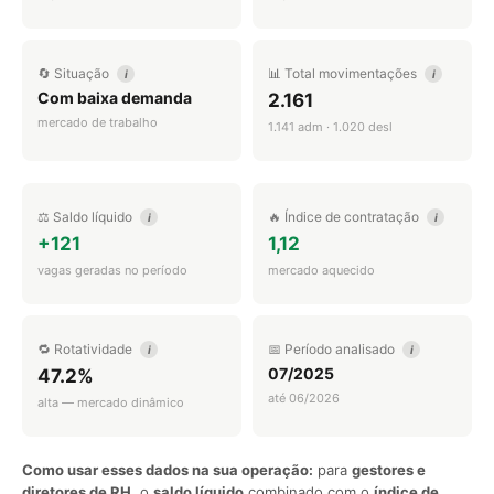
🔄 Situação
📊 Total movimentações
i
i
Com baixa demanda
2.161
mercado de trabalho
1.141 adm · 1.020 desl
⚖️ Saldo líquido
🔥 Índice de contratação
i
i
+121
1,12
vagas geradas no período
mercado aquecido
🔁 Rotatividade
📅 Período analisado
i
i
07/2025
47.2%
até 06/2026
alta — mercado dinâmico
Como usar esses dados na sua operação:
para
gestores e
diretores de RH
, o
saldo líquido
combinado com o
índice de