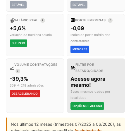
ESTÁVEL
ESTÁVEL
💰
🏢
SALÁRIO REAL
PORTE EMPRESAS
I
I
+5,6%
-0,69
variação da mediana salarial
índice de porte médio das
contratantes
SUBINDO
MENORES
VOLUME CONTRATAÇÕES
FILTRE POR
📈
📚
ESTADO/CIDADE
I
-39,3%
Acesse agora
mesmo!
359 → 218 admissões
Esses mesmos dados por
DESACELERANDO
localidade
OPÇÕES DE ACESSO
Nos últimos 12 meses (trimestres 07/2025 a 06/2026), as
principais mudanças no perfil de
Assistente de