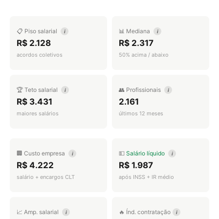
📋 Piso salarial
📊 Mediana
i
i
R$ 2.128
R$ 2.317
acordos coletivos
50% acima / abaixo
🏆 Teto salarial
👥 Profissionais
i
i
R$ 3.431
2.161
maiores salários
últimos 12 meses
🏢 Custo empresa
💵
Salário líquido
i
i
R$ 4.222
R$ 1.987
salário + encargos CLT
após INSS + IR médio
📈 Amp. salarial
🔥 Índ. contratação
i
i