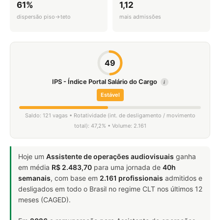
61%
1,12
dispersão piso→teto
mais admissões
49
IPS - Índice Portal Salário do Cargo
i
Estável
Saldo: 121 vagas • Rotatividade (int. de desligamento / movimento
total): 47,2% • Volume: 2.161
Hoje um
Assistente de operações audiovisuais
ganha
em média
R$ 2.483,70
para uma jornada de
40h
semanais
, com base em
2.161 profissionais
admitidos e
desligados em todo o Brasil no regime CLT nos últimos 12
meses (CAGED).