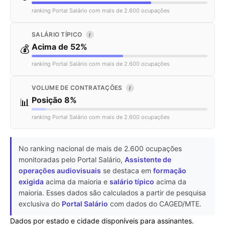
ranking Portal Salário com mais de 2.600 ocupações
SALÁRIO TÍPICO
I
Acima de 52%
💰
ranking Portal Salário com mais de 2.600 ocupações
VOLUME DE CONTRATAÇÕES
I
Posição 8%
📊
ranking Portal Salário com mais de 2.600 ocupações
No ranking nacional de mais de 2.600 ocupações
monitoradas pelo Portal Salário,
Assistente de
operações audiovisuais
se destaca em
formação
exigida
acima da maioria e
salário típico
acima da
maioria. Esses dados são calculados a partir de pesquisa
exclusiva do
Portal Salário
com dados do CAGED/MTE.
Dados por estado e cidade disponíveis para assinantes.