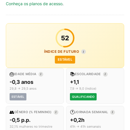
Conheça os planos de acesso
.
52
ÍNDICE DE FUTURO
I
ESTÁVEL
🎂
📚
IDADE MÉDIA
ESCOLARIDADE
I
I
-0,3 anos
+1,1
29,8 → 29,5 anos
7,9 → 9,0 (índice)
ESTÁVEL
QUALIFICANDO
👥
🕐
GÊNERO (% FEMININO)
JORNADA SEMANAL
I
I
-0,5 p.p.
+0,2h
32,1% mulheres no trimestre
41h → 41h semanais