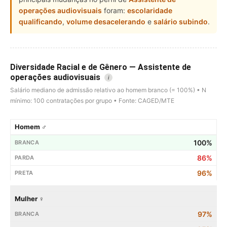
operações audiovisuais
foram:
escolaridade
qualificando
,
volume desacelerando
e
salário subindo
.
Diversidade Racial e de Gênero — Assistente de
operações audiovisuais
i
Salário mediano de admissão relativo ao homem branco (= 100%) • N
mínimo: 100 contratações por grupo • Fonte: CAGED/MTE
Homem ♂
100%
86%
96%
Mulher ♀
97%