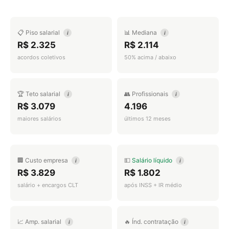
📋 Piso salarial
📊 Mediana
i
i
R$ 2.325
R$ 2.114
acordos coletivos
50% acima / abaixo
🏆 Teto salarial
👥 Profissionais
i
i
R$ 3.079
4.196
maiores salários
últimos 12 meses
🏢 Custo empresa
💵
Salário líquido
i
i
R$ 3.829
R$ 1.802
salário + encargos CLT
após INSS + IR médio
📈 Amp. salarial
🔥 Índ. contratação
i
i