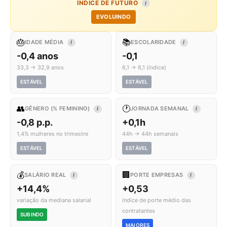
ÍNDICE DE FUTURO
I
EVOLUINDO
🎂
📚
IDADE MÉDIA
ESCOLARIDADE
I
I
-0,4 anos
-0,1
33,3 → 32,9 anos
6,1 → 6,1 (índice)
ESTÁVEL
ESTÁVEL
👥
🕐
GÊNERO (% FEMININO)
JORNADA SEMANAL
I
I
-0,8 p.p.
+0,1h
1,4% mulheres no trimestre
44h → 44h semanais
ESTÁVEL
ESTÁVEL
💰
🏢
SALÁRIO REAL
PORTE EMPRESAS
I
I
+14,4%
+0,53
variação da mediana salarial
índice de porte médio das
contratantes
SUBINDO
MAIORES