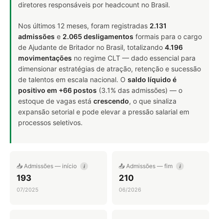
diretores responsáveis por headcount no Brasil.
Nos últimos 12 meses, foram registradas
2.131
admissões
e
2.065 desligamentos
formais para o cargo
de Ajudante de Britador no Brasil, totalizando
4.196
movimentações
no regime CLT — dado essencial para
dimensionar estratégias de atração, retenção e sucessão
de talentos em escala nacional. O
saldo líquido é
positivo em +66 postos
(3.1% das admissões) — o
estoque de vagas está
crescendo
, o que sinaliza
expansão setorial e pode elevar a pressão salarial em
processos seletivos.
📥 Admissões — início
📤 Admissões — fim
i
i
193
210
07/2025
06/2026