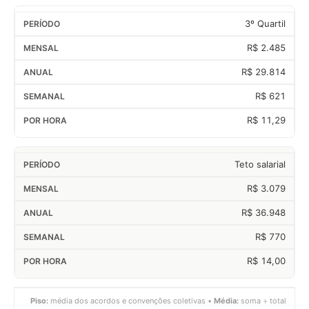
3º Quartil
R$ 2.485
R$ 29.814
R$ 621
R$ 11,29
Teto salarial
R$ 3.079
R$ 36.948
R$ 770
R$ 14,00
Piso:
média dos acordos e convenções coletivas •
Média:
soma ÷ total