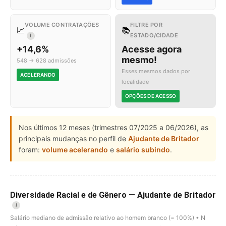
VOLUME CONTRATAÇÕES
FILTRE POR
📈
📚
ESTADO/CIDADE
I
+14,6%
Acesse agora
mesmo!
548 → 628 admissões
Esses mesmos dados por
ACELERANDO
localidade
OPÇÕES DE ACESSO
Nos últimos 12 meses (trimestres 07/2025 a 06/2026), as
principais mudanças no perfil de
Ajudante de Britador
foram:
volume acelerando
e
salário subindo
.
Diversidade Racial e de Gênero — Ajudante de Britador
i
Salário mediano de admissão relativo ao homem branco (= 100%) • N