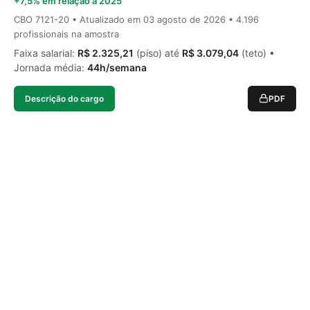
+7,5% em relação a 2025
CBO 7121-20 • Atualizado em
03 agosto de 2026
• 4.196
profissionais na amostra
Faixa salarial:
R$ 2.325,21
(piso) até
R$ 3.079,04
(teto) •
Jornada média:
44h/semana
Descrição do cargo
PDF