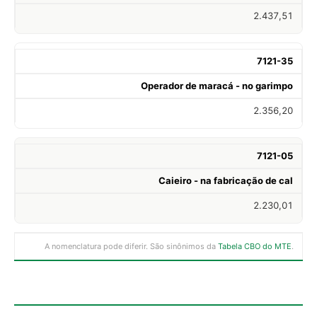
2.437,51
7121-35
Operador de maracá - no garimpo
2.356,20
7121-05
Caieiro - na fabricação de cal
2.230,01
A nomenclatura pode diferir. São sinônimos da
Tabela CBO do MTE
.