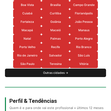
Boa Vista
Brasília
Campo Grande
Cuiabá
Curitiba
Florianópolis
Fortaleza
Goiânia
João Pessoa
Macapá
Maceió
Manaus
Natal
Palmas
Porto Alegre
Porto Velho
Recife
Rio Branco
Rio de Janeiro
Salvador
São Luís
São Paulo
Teresina
Vitória
Outras cidades →
Perfil & Tendências
Quem é e para onde vai este profissional • últimos 12 meses