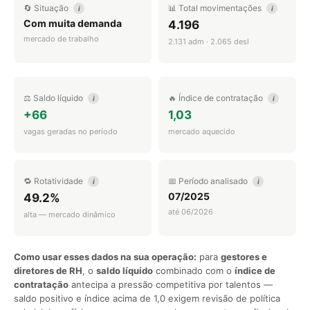
🔄 Situação
📊 Total movimentações
i
i
Com muita demanda
4.196
mercado de trabalho
2.131 adm · 2.065 desl
⚖️ Saldo líquido
🔥 Índice de contratação
i
i
+66
1,03
vagas geradas no período
mercado aquecido
🔁 Rotatividade
📅 Período analisado
i
i
07/2025
49.2%
até 06/2026
alta — mercado dinâmico
Como usar esses dados na sua operação:
para
gestores e
diretores de RH
, o
saldo líquido
combinado com o
índice de
contratação
antecipa a pressão competitiva por talentos —
saldo positivo e índice acima de 1,0 exigem revisão de política