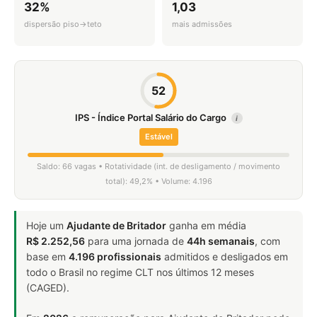
32%
1,03
dispersão piso→teto
mais admissões
52
IPS - Índice Portal Salário do Cargo
i
Estável
Saldo: 66 vagas • Rotatividade (int. de desligamento / movimento
total): 49,2% • Volume: 4.196
Hoje um
Ajudante de Britador
ganha em média
R$ 2.252,56
para uma jornada de
44h semanais
, com
base em
4.196 profissionais
admitidos e desligados em
todo o Brasil no regime CLT nos últimos 12 meses
(CAGED).