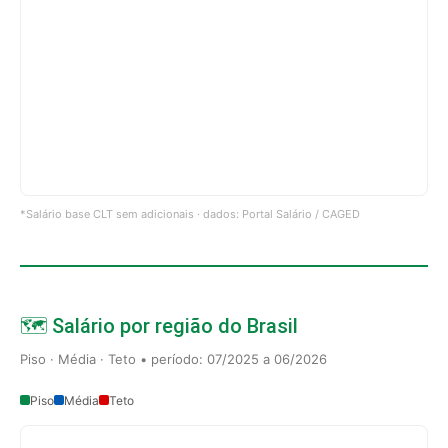
*Salário base CLT sem adicionais · dados: Portal Salário / CAGED
🗺️ Salário por região do Brasil
Piso · Média · Teto • período: 07/2025 a 06/2026
Piso
Média
Teto