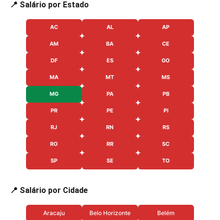
📍 Salário por Estado
AC
AL
AP
AM
BA
CE
DF
ES
GO
MA
MT
MS
MG
PA
PB
PR
PE
PI
RJ
RN
RS
RO
RR
SC
SP
SE
TO
📍 Salário por Cidade
Aracaju
Belo Horizonte
Belém