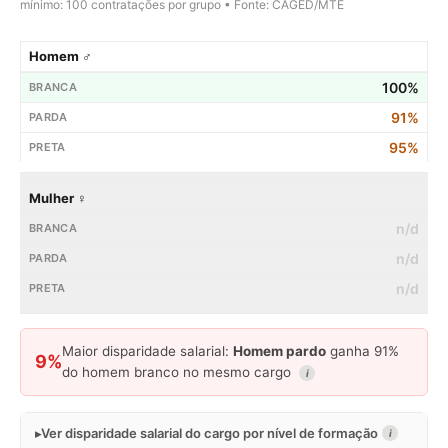
mínimo: 100 contratações por grupo • Fonte: CAGED/MTE
Homem ♂
100%
91%
95%
Mulher ♀
n/d
n/d
n/d
Maior disparidade salarial:
Homem pardo
ganha 91%
9%
do homem branco no mesmo cargo
i
Ver disparidade salarial do cargo por nível de formação
i