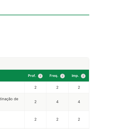
Prof.
Freq.
Imp.
i
i
i
2
2
2
tinação de
2
4
4
2
2
2