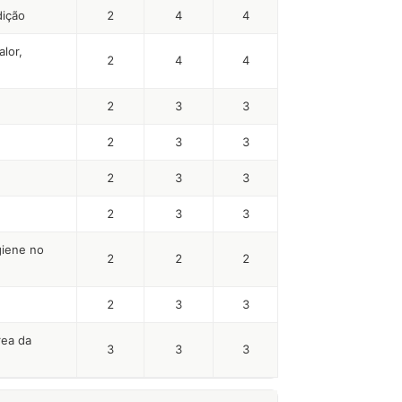
dição
2
4
4
lor,
2
4
4
2
3
3
2
3
3
2
3
3
2
3
3
giene no
2
2
2
2
3
3
rea da
3
3
3