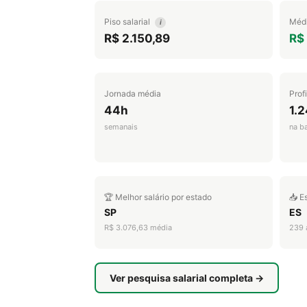
Piso salarial
Médi
i
R$ 2.150,89
R$ 
Jornada média
Prof
44h
1.
semanais
na b
🏆 Melhor salário por estado
📥 E
SP
ES
R$ 3.076,63 média
239 
Ver pesquisa salarial completa →