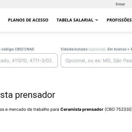
Entrar
PLANOS DE ACESSO
TABELA SALARIAL
PROFISSÕES
ou código CBO/CNAE
Cidade/estado
(opcional)
. Em branco = 
sta prensador
rios e mercado de trabalho para
Ceramista prensador
(CBO 752330)