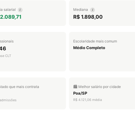
a salarial
Mediana
i
i
2.089,71
R$ 1.898,00
issionais
Escolaridade mais comum
Médio Completo
246
ase CLT
stado que mais contrata
🏙️ Melhor salário por cidade
Poa/SP
R$ 4.121,06 média
admissões