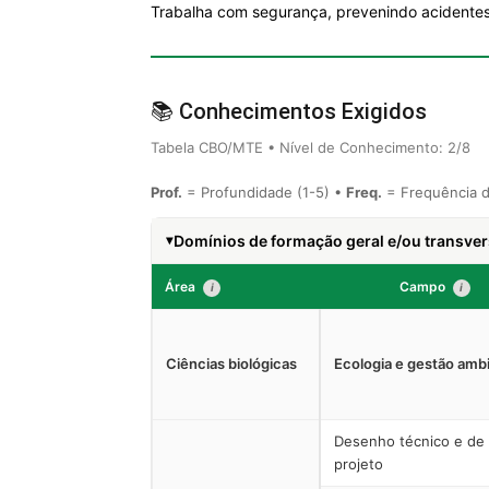
Trabalha com segurança, prevenindo acidentes
📚 Conhecimentos Exigidos
Tabela CBO/MTE • Nível de Conhecimento: 2/8
Prof.
= Profundidade (1-5) •
Freq.
= Frequência d
Domínios de formação geral e/ou transver
Área
Campo
i
i
Ciências biológicas
Ecologia e gestão ambi
Desenho técnico e de
projeto