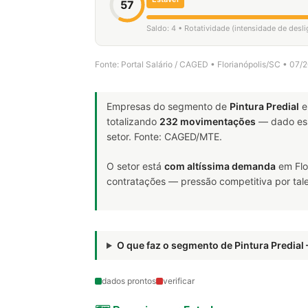
57
Saldo: 4 • Rotatividade (intensidade de desl
Fonte: Portal Salário / CAGED • Florianópolis/SC • 07
Empresas do segmento de
Pintura Predial
e
totalizando
232 movimentações
— dado ess
setor. Fonte: CAGED/MTE.
O setor está
com altíssima demanda
em Flo
contratações — pressão competitiva por tale
O que faz o segmento de Pintura Predia
dados prontos
verificar