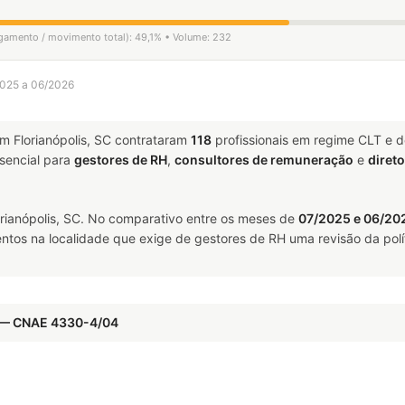
igamento / movimento total): 49,1% • Volume: 232
/2025 a 06/2026
m Florianópolis, SC contrataram
118
profissionais em regime CLT e 
encial para
gestores de RH
,
consultores de remuneração
e
diret
rianópolis, SC. No comparativo entre os meses de
07/2025 e 06/20
ntos na localidade que exige de gestores de RH uma revisão da polí
l — CNAE 4330-4/04