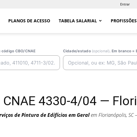
Entrar
PLANOS DE ACESSO
TABELA SALARIAL
PROFISSÕES
ou código CBO/CNAE
Cidade/estado
(opcional)
. Em branco = 
— CNAE 4330-4/04 — Flori
rviços de Pintura de Edifícios em Geral
em Florianópolis, SC
4