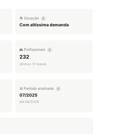
🔄 Situação
i
Com altíssima demanda
👥 Profissionais
i
232
últimos 12 meses
📅 Período analisado
i
07/2025
até 06/2026