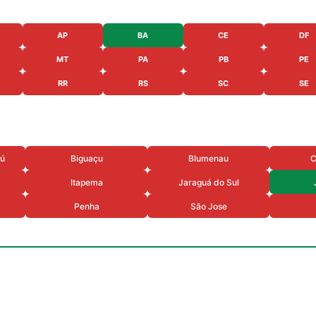
AP
BA
CE
DF
MT
PA
PB
PE
RR
RS
SC
SE
iú
Biguaçu
Blumenau
C
Itapema
Jaraguá do Sul
Penha
São Jose