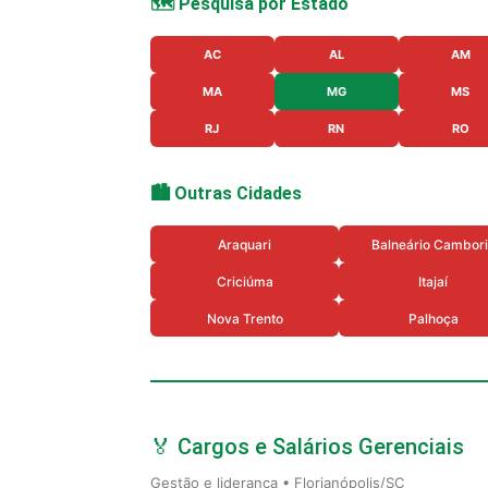
🗺️ Pesquisa por Estado
AC
AL
AM
MA
MG
MS
RJ
RN
RO
🏙️ Outras Cidades
Araquari
Balneário Cambor
Criciúma
Itajaí
Nova Trento
Palhoça
🏅 Cargos e Salários Gerenciais
Gestão e liderança • Florianópolis/SC