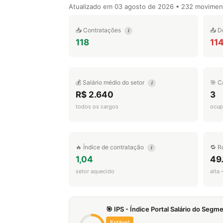
Atualizado em
03 agosto de 2026
• 232 movimen
📥 Contratações
📤 D
i
118
11
💰 Salário médio do setor
🎯 C
i
R$ 2.640
3
todos os cargos
ocup
🔥 Índice de contratação
🔁 R
i
1,04
49
setor aquecido
alta
🎯 IPS - Índice Portal Salário do Seg
Estável