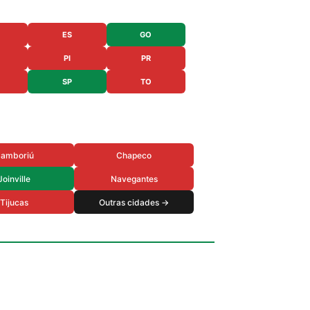
ES
GO
PI
PR
SP
TO
amboriú
Chapeco
Joinville
Navegantes
Tijucas
Outras cidades →