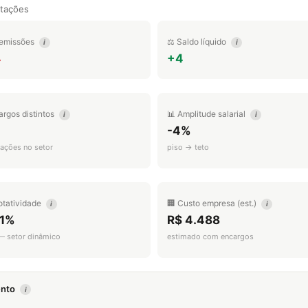
tações
emissões
⚖️ Saldo líquido
i
i
4
+4
argos distintos
📊 Amplitude salarial
i
i
-4%
ações no setor
piso → teto
otatividade
🏢 Custo empresa (est.)
i
i
.1%
R$ 4.488
 — setor dinâmico
estimado com encargos
mento
i