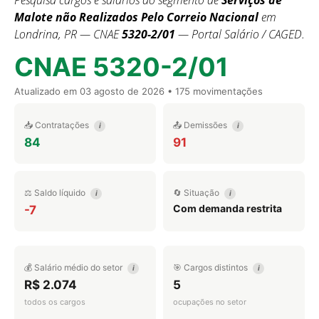
Pesquisa cargos e salários do segmento de
Serviços de
Malote não Realizados Pelo Correio Nacional
em
Londrina, PR — CNAE
5320-2/01
— Portal Salário / CAGED.
CNAE 5320-2/01
Atualizado em
03 agosto de 2026
• 175 movimentações
📥 Contratações
📤 Demissões
i
i
84
91
⚖️ Saldo líquido
🔄 Situação
i
i
Com demanda restrita
-7
💰 Salário médio do setor
🎯 Cargos distintos
i
i
R$ 2.074
5
todos os cargos
ocupações no setor