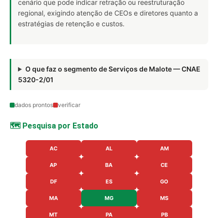
cenário que pode indicar retração ou reestruturação
regional, exigindo atenção de CEOs e diretores quanto a
estratégias de retenção e custos.
O que faz o segmento de Serviços de Malote — CNAE
5320-2/01
dados prontos
verificar
🗺️ Pesquisa por Estado
AC
AL
AM
AP
BA
CE
DF
ES
GO
MA
MG
MS
MT
PA
PB