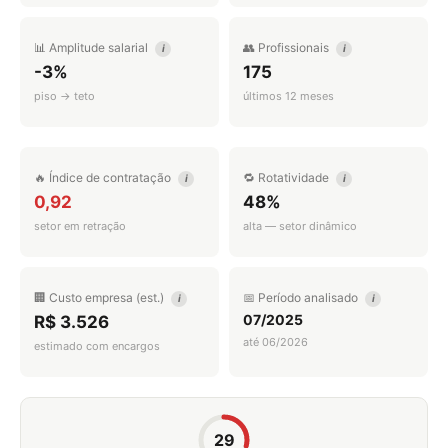
📊 Amplitude salarial
👥 Profissionais
i
i
-3%
175
piso → teto
últimos 12 meses
🔥 Índice de contratação
🔁 Rotatividade
i
i
0,92
48%
setor em retração
alta — setor dinâmico
🏢 Custo empresa (est.)
📅 Período analisado
i
i
07/2025
R$ 3.526
até 06/2026
estimado com encargos
29