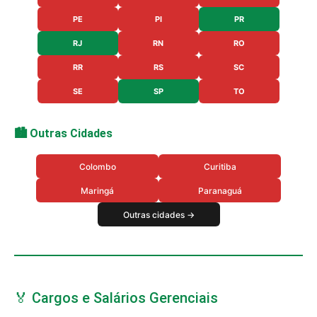
PE
PI
PR
RJ
RN
RO
RR
RS
SC
SE
SP
TO
🏙️ Outras Cidades
Colombo
Curitiba
Maringá
Paranaguá
Outras cidades →
🏅 Cargos e Salários Gerenciais