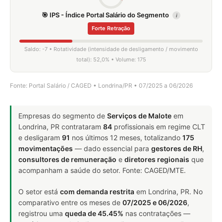
🎯 IPS - Índice Portal Salário do Segmento
i
Forte Retração
Saldo: -7 • Rotatividade (intensidade de desligamento / movimento
total): 52,0% • Volume: 175
Fonte: Portal Salário / CAGED • Londrina/PR • 07/2025 a 06/2026
Empresas do segmento de
Serviços de Malote
em
Londrina, PR contrataram
84
profissionais em regime CLT
e desligaram
91
nos últimos 12 meses, totalizando
175
movimentações
— dado essencial para
gestores de RH
,
consultores de remuneração
e
diretores regionais
que
acompanham a saúde do setor. Fonte: CAGED/MTE.
O setor está
com demanda restrita
em Londrina, PR. No
comparativo entre os meses de
07/2025 e 06/2026
,
registrou uma
queda de 45.45%
nas contratações —