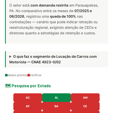
O setor está
com demanda restrita
em Parauapebas,
PA. No comparativo entre os meses de
07/2025 e
06/2026
, registrou uma
queda de 100%
nas
contratações — cenário que pode indicar retração ou
reestruturação regional, exigindo atenção de CEOs e
diretores quanto a estratégias de retenção e custos.
O que faz o segmento de Locação de Carros com
Motorista — CNAE 4923-0/02
dados prontos
verificar
🗺️ Pesquisa por Estado
AC
AL
AM
AP
BA
CE