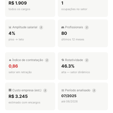
R$ 1.909
1
todos os cargos
ocupações no setor
📊 Amplitude salarial
👥 Profissionais
i
i
4%
80
piso → teto
últimos 12 meses
🔥 Índice de contratação
🔁 Rotatividade
i
i
0,86
46.3%
setor em retração
alta — setor dinâmico
🏢 Custo empresa (est.)
📅 Período analisado
i
i
07/2025
R$ 3.245
até 06/2026
estimado com encargos