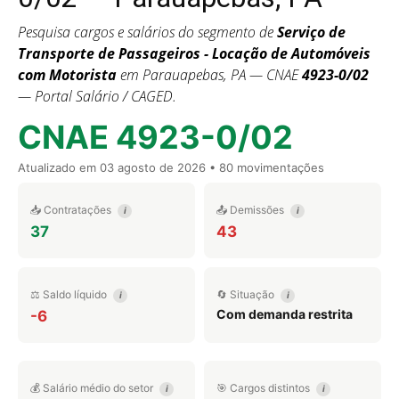
Pesquisa cargos e salários do segmento de
Serviço de
Transporte de Passageiros - Locação de Automóveis
com Motorista
em Parauapebas, PA — CNAE
4923-0/02
— Portal Salário / CAGED.
CNAE 4923-0/02
Atualizado em
03 agosto de 2026
• 80 movimentações
📥 Contratações
📤 Demissões
i
i
37
43
⚖️ Saldo líquido
🔄 Situação
i
i
Com demanda restrita
-6
💰 Salário médio do setor
🎯 Cargos distintos
i
i