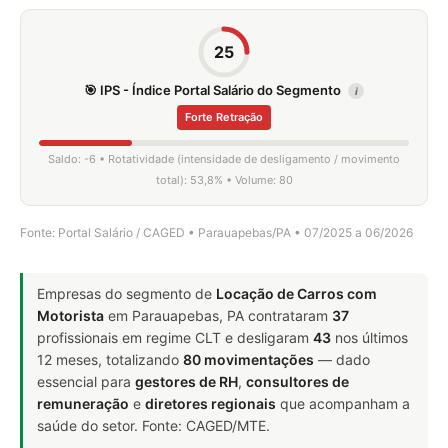
25
🎯 IPS - Índice Portal Salário do Segmento
i
Forte Retração
Saldo: -6 • Rotatividade (intensidade de desligamento / movimento
total): 53,8% • Volume: 80
Fonte: Portal Salário / CAGED • Parauapebas/PA • 07/2025 a 06/2026
Empresas do segmento de
Locação de Carros com
Motorista
em Parauapebas, PA contrataram
37
profissionais em regime CLT e desligaram
43
nos últimos
12 meses, totalizando
80 movimentações
— dado
essencial para
gestores de RH
,
consultores de
remuneração
e
diretores regionais
que acompanham a
saúde do setor. Fonte: CAGED/MTE.