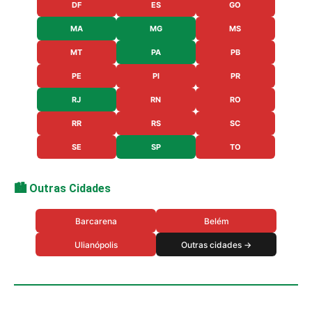
DF
ES
GO
MA
MG
MS
MT
PA
PB
PE
PI
PR
RJ
RN
RO
RR
RS
SC
SE
SP
TO
🏙️ Outras Cidades
Barcarena
Belém
Ulianópolis
Outras cidades →