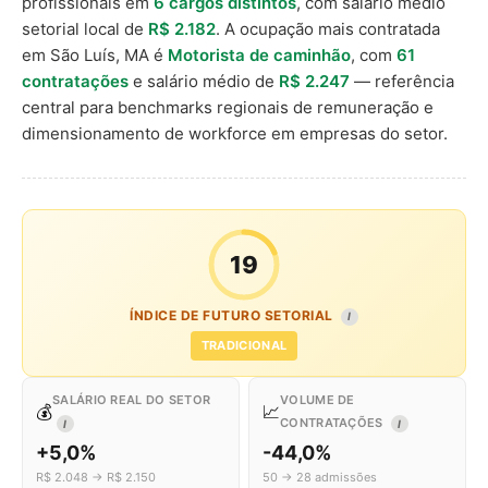
profissionais em
6 cargos distintos
, com salário médio
setorial local de
R$ 2.182
. A ocupação mais contratada
em São Luís, MA é
Motorista de caminhão
, com
61
contratações
e salário médio de
R$ 2.247
— referência
central para benchmarks regionais de remuneração e
dimensionamento de workforce em empresas do setor.
19
ÍNDICE DE FUTURO SETORIAL
I
TRADICIONAL
SALÁRIO REAL DO SETOR
VOLUME DE
💰
📈
CONTRATAÇÕES
I
I
+5,0%
-44,0%
R$ 2.048 → R$ 2.150
50 → 28 admissões