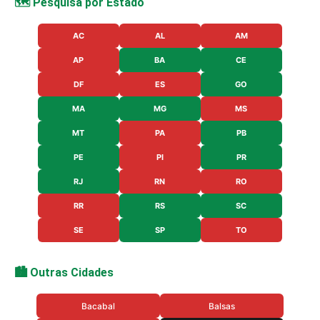
🗺️ Pesquisa por Estado
AC
AL
AM
AP
BA
CE
DF
ES
GO
MA
MG
MS
MT
PA
PB
PE
PI
PR
RJ
RN
RO
RR
RS
SC
SE
SP
TO
🏙️ Outras Cidades
Bacabal
Balsas