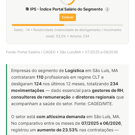
🎯 IPS - Índice Portal Salário do Segmento
i
Estável
Saldo: -14 • Rotatividade (intensidade de desligamento / movimento
total): 53,0% • Volume: 234
Fonte: Portal Salário / CAGED • São Luís/MA • 07/2025 a 06/2026
Empresas do segmento de
Logística
em São Luís, MA
contrataram
110
profissionais em regime CLT e
desligaram
124
nos últimos 12 meses, totalizando
234
movimentações
— dado essencial para
gestores de RH
,
consultores de remuneração
e
diretores regionais
que
acompanham a saúde do setor. Fonte: CAGED/MTE.
O setor está
com altíssima demanda
em São Luís, MA.
No comparativo entre os meses de
07/2025 e 06/2026
,
registrou um
aumento de 23.53%
nas contratações —