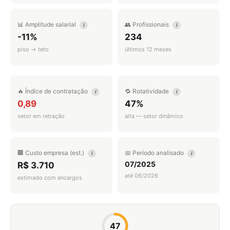
📊 Amplitude salarial
👥 Profissionais
i
i
-11%
234
piso → teto
últimos 12 meses
🔥 Índice de contratação
🔁 Rotatividade
i
i
0,89
47%
setor em retração
alta — setor dinâmico
🏢 Custo empresa (est.)
📅 Período analisado
i
i
07/2025
R$ 3.710
até 06/2026
estimado com encargos
47