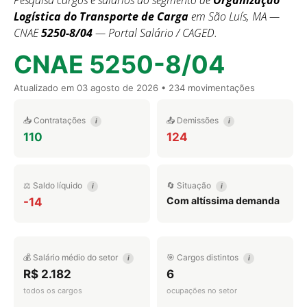
Pesquisa cargos e salários do segmento de
Organização
Logística do Transporte de Carga
em São Luís, MA —
CNAE
5250-8/04
— Portal Salário / CAGED.
CNAE 5250-8/04
Atualizado em
03 agosto de 2026
• 234 movimentações
📥 Contratações
📤 Demissões
i
i
110
124
⚖️ Saldo líquido
🔄 Situação
i
i
Com altíssima demanda
-14
💰 Salário médio do setor
🎯 Cargos distintos
i
i
R$ 2.182
6
todos os cargos
ocupações no setor