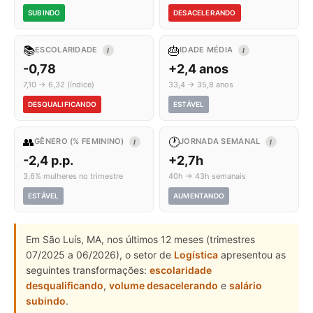
SUBINDO
DESACELERANDO
📚
🎂
ESCOLARIDADE
IDADE MÉDIA
I
I
-0,78
+2,4 anos
7,10 → 6,32 (índice)
33,4 → 35,8 anos
DESQUALIFICANDO
ESTÁVEL
👥
🕐
GÊNERO (% FEMININO)
JORNADA SEMANAL
I
I
-2,4 p.p.
+2,7h
3,6% mulheres no trimestre
40h → 43h semanais
ESTÁVEL
AUMENTANDO
Em São Luís, MA, nos últimos 12 meses (trimestres
07/2025 a 06/2026), o setor de
Logística
apresentou as
seguintes transformações:
escolaridade
desqualificando
,
volume desacelerando
e
salário
subindo
.