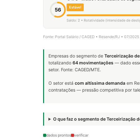
Estável
56
Saldo: 2 • Rotatividade (intensidade de des
Fonte: Portal Salário / CAGED • Resende/RJ • 07/2025
Empresas do segmento de
Terceirização de
totalizando
64 movimentações
— dado esse
setor. Fonte: CAGED/MTE.
O setor está
com altíssima demanda
em Res
contratações — pressão competitiva por tale
O que faz o segmento de Terceirização
dados prontos
verificar