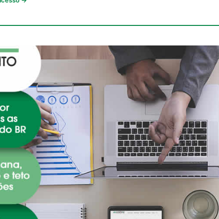
 acesso →