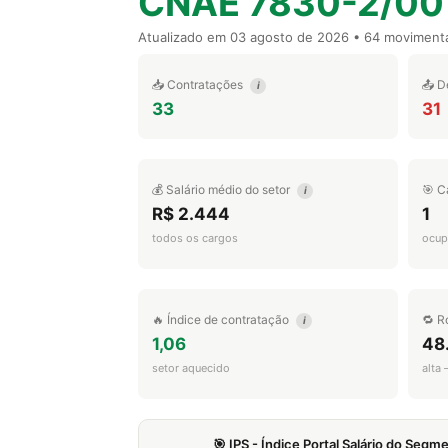
CNAE 7830-2/00
Atualizado em
03 agosto de 2026
• 64 moviment
📥 Contratações
📤 D
i
33
31
💰 Salário médio do setor
🎯 C
i
R$ 2.444
1
todos os cargos
ocup
🔥 Índice de contratação
🔁 R
i
1,06
48
setor aquecido
alta
🎯 IPS - Índice Portal Salário do Seg