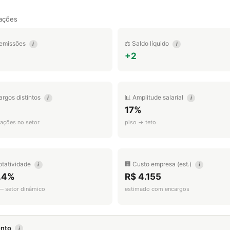
ações
emissões
⚖️ Saldo líquido
i
i
+2
argos distintos
📊 Amplitude salarial
i
i
17%
ações no setor
piso → teto
otatividade
🏢 Custo empresa (est.)
i
i
.4%
R$ 4.155
 — setor dinâmico
estimado com encargos
mento
i