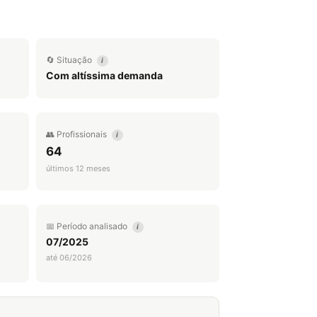
🔄 Situação
i
Com altíssima demanda
👥 Profissionais
i
64
últimos 12 meses
📅 Período analisado
i
07/2025
até 06/2026