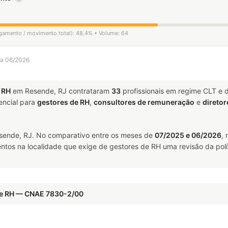
ligamento / movimento total): 48,4% • Volume: 64
 a 06/2026
 RH
em Resende, RJ contrataram
33
profissionais em regime CLT e 
ncial para
gestores de RH
,
consultores de remuneração
e
diretor
ende, RJ. No comparativo entre os meses de
07/2025 e 06/2026
,
ntos na localidade que exige de gestores de RH uma revisão da polí
 de RH — CNAE 7830-2/00