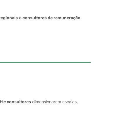
regionais
e
consultores de remuneração
RH e consultores
dimensionarem escalas,