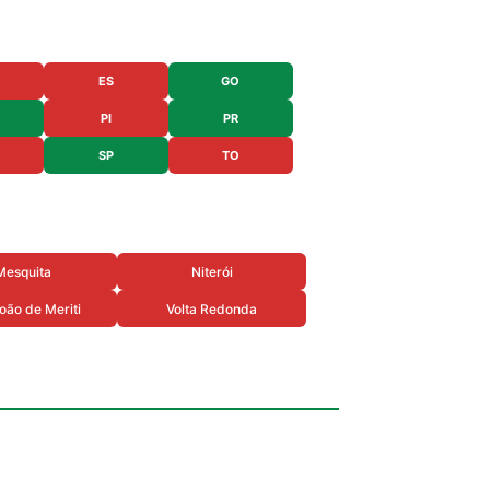
ES
GO
PI
PR
SP
TO
Mesquita
Niterói
oão de Meriti
Volta Redonda