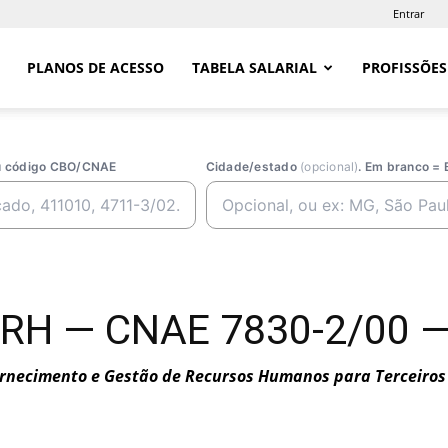
Entrar
PLANOS DE ACESSO
TABELA SALARIAL
PROFISSÕES
ou código CBO/CNAE
Cidade/estado
(opcional)
. Em branco = 
e RH — CNAE 7830-2/00 —
rnecimento e Gestão de Recursos Humanos para Terceiros