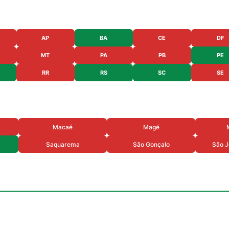
AP
BA
CE
DF
MT
PA
PB
PE
RR
RS
SC
SE
Macaé
Magé
Saquarema
São Gonçalo
São J