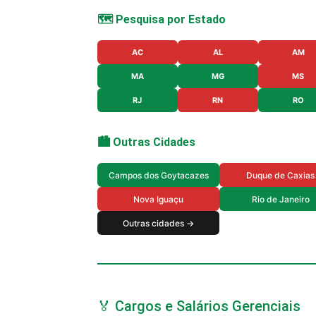
🗺️ Pesquisa por Estado
AC
AL
AM
MA
MG
MS
RJ
RN
RO
🏙️ Outras Cidades
Campos dos Goytacazes
Duque de Caxias
Nova Iguaçu
Rio de Janeiro
Outras cidades →
🏅 Cargos e Salários Gerenciais