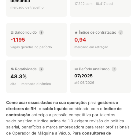
demanda
17.222 adm · 18.417 desl
mercado de trabalho
⚖️ Saldo líquido
🔥 Índice de contratação
i
i
-1.195
0,94
vagas geradas no período
mercado em retração
🔁 Rotatividade
📅 Período analisado
i
i
07/2025
48.3%
até 06/2026
alta — mercado dinâmico
Como usar esses dados na sua operação:
para
gestores e
diretores de RH
, o
saldo líquido
combinado com o
índice de
contratação
antecipa a pressão competitiva por talentos —
saldo positivo e índice acima de 1,0 exigem revisão de política
salarial, benefícios e marca empregadora para reter profissionais
de Operador de Máquina a Vácuo. Para
consultores de