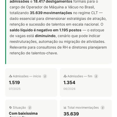
admissões
e
18.417 desligamentos
formais para o
cargo de Operador de Máquina a Vácuo no Brasil,
totalizando
35.639 movimentações
no regime CLT —
dado essencial para dimensionar estratégias de atração,
retenção e sucessão de talentos em escala nacional. O
saldo líquido é negativo em 1.195 postos
— o estoque
de vagas está
diminuindo
, cenário que pode indicar
reestruturações, automação ou migração de atividades.
Relevante para consultores de RH e diretores planejarem
retenção de talentos-chave.
📥 Admissões — início
📤 Admissões — fim
i
i
1.519
1.354
07/2025
06/2026
🔄 Situação
📊 Total movimentações
i
i
Com baixíssima
35.639