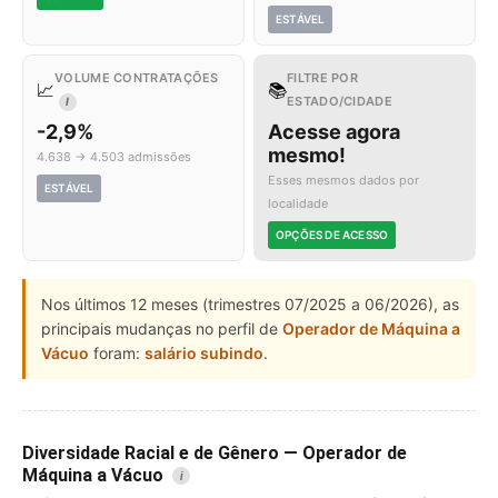
ESTÁVEL
VOLUME CONTRATAÇÕES
FILTRE POR
📈
📚
ESTADO/CIDADE
I
-2,9%
Acesse agora
mesmo!
4.638 → 4.503 admissões
Esses mesmos dados por
ESTÁVEL
localidade
OPÇÕES DE ACESSO
Nos últimos 12 meses (trimestres 07/2025 a 06/2026), as
principais mudanças no perfil de
Operador de Máquina a
Vácuo
foram:
salário subindo
.
Diversidade Racial e de Gênero — Operador de
Máquina a Vácuo
i