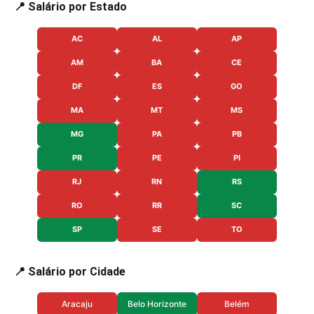
📍 Salário por Estado
AC
AL
AP
AM
BA
CE
DF
ES
GO
MA
MT
MS
MG
PA
PB
PR
PE
PI
RJ
RN
RS
RO
RR
SC
SP
SE
TO
📍 Salário por Cidade
Aracaju
Belo Horizonte
Belém