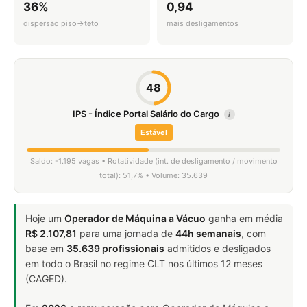
36%
0,94
dispersão piso→teto
mais desligamentos
48
IPS - Índice Portal Salário do Cargo
i
Estável
Saldo: -1.195 vagas • Rotatividade (int. de desligamento / movimento
total): 51,7% • Volume: 35.639
Hoje um
Operador de Máquina a Vácuo
ganha em média
R$ 2.107,81
para uma jornada de
44h semanais
, com
base em
35.639 profissionais
admitidos e desligados
em todo o Brasil no regime CLT nos últimos 12 meses
(CAGED).