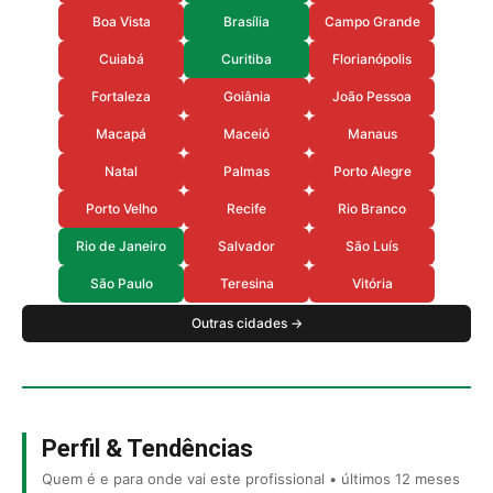
Boa Vista
Brasília
Campo Grande
Cuiabá
Curitiba
Florianópolis
Fortaleza
Goiânia
João Pessoa
Macapá
Maceió
Manaus
Natal
Palmas
Porto Alegre
Porto Velho
Recife
Rio Branco
Rio de Janeiro
Salvador
São Luís
São Paulo
Teresina
Vitória
Outras cidades →
Perfil & Tendências
Quem é e para onde vai este profissional • últimos 12 meses