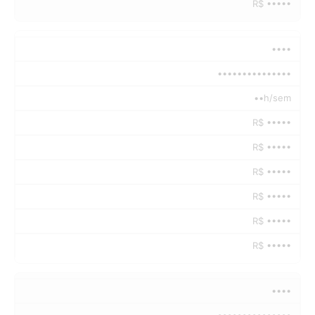
R$ •••••
••••
•••••••••••••••
••h/sem
R$ •••••
R$ •••••
R$ •••••
R$ •••••
R$ •••••
R$ •••••
••••
•••••••••••••••