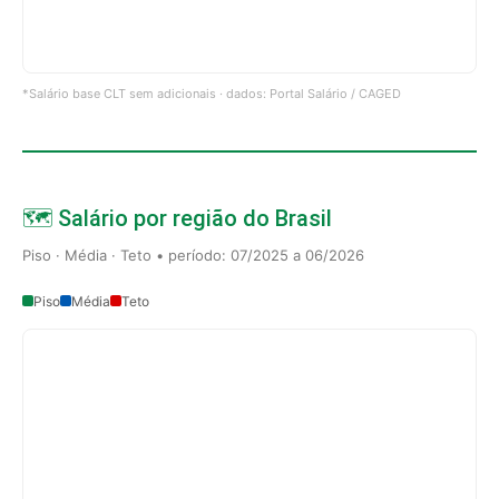
*Salário base CLT sem adicionais · dados: Portal Salário / CAGED
🗺️ Salário por região do Brasil
Piso · Média · Teto • período: 07/2025 a 06/2026
Piso
Média
Teto