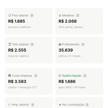
📋 Piso salarial
📊 Mediana
i
i
R$ 1.885
R$ 2.068
acordos coletivos
50% acima / abaixo
🏆 Teto salarial
👥 Profissionais
i
i
R$ 2.555
35.639
maiores salários
últimos 12 meses
🏢 Custo empresa
💵
Salário líquido
i
i
R$ 3.583
R$ 1.686
salário + encargos CLT
após INSS + IR médio
📈 Amp. salarial
🔥 Índ. contratação
i
i