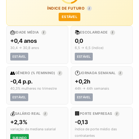
ÍNDICE DE FUTURO
I
ESTÁVEL
🎂
📚
IDADE MÉDIA
ESCOLARIDADE
I
I
+0,4 anos
0,0
30,4 → 30,8 anos
6,5 → 6,5 (índice)
ESTÁVEL
ESTÁVEL
👥
🕐
GÊNERO (% FEMININO)
JORNADA SEMANAL
I
I
-0,4 p.p.
+0,2h
40,3% mulheres no trimestre
44h → 44h semanais
ESTÁVEL
ESTÁVEL
💰
🏢
SALÁRIO REAL
PORTE EMPRESAS
I
I
+2,3%
-0,13
variação da mediana salarial
índice de porte médio das
contratantes
SUBINDO