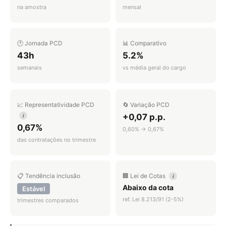
na amostra
mensal
🕐 Jornada PCD
📊 Comparativo
43h
5.2%
semanais
vs média geral do cargo
📈 Representatividade PCD
🔄 Variação PCD
+0,07 p.p.
i
0,67%
0,60% → 0,67%
das contratações no trimestre
📋 Tendência inclusão
🏢 Lei de Cotas
i
Abaixo da cota
Estável
ref. Lei 8.213/91 (2-5%)
trimestres comparados