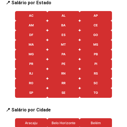
📍 Salário por Estado
AC
AL
AP
AM
BA
CE
DF
ES
GO
MA
MT
MS
MG
PA
PB
PR
PE
PI
RJ
RN
RS
RO
RR
SC
SP
SE
TO
📍 Salário por Cidade
Aracaju
Belo Horizonte
Belém