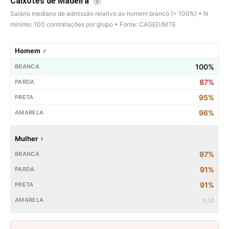
Caixotes de Madeira
i
Salário mediano de admissão relativo ao homem branco (= 100%) • N
mínimo: 100 contratações por grupo • Fonte: CAGED/MTE
Homem ♂
100%
87%
95%
96%
Mulher ♀
97%
91%
91%
n/d