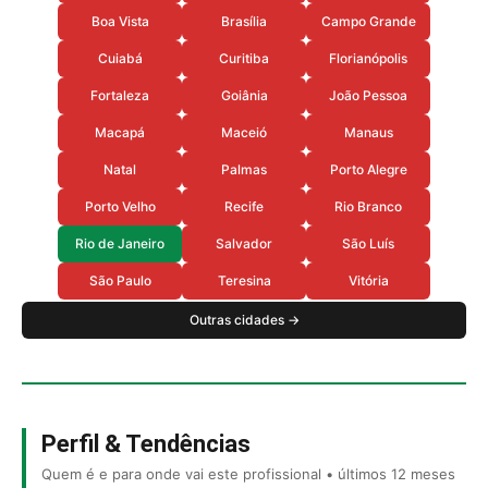
Boa Vista
Brasília
Campo Grande
Cuiabá
Curitiba
Florianópolis
Fortaleza
Goiânia
João Pessoa
Macapá
Maceió
Manaus
Natal
Palmas
Porto Alegre
Porto Velho
Recife
Rio Branco
Rio de Janeiro
Salvador
São Luís
São Paulo
Teresina
Vitória
Outras cidades →
Perfil & Tendências
Quem é e para onde vai este profissional • últimos 12 meses