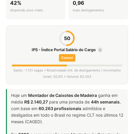
42%
0,96
dispersão piso→teto
mais desligamentos
50
IPS - Índice Portal Salário do Cargo
i
Estável
Saldo: -1.131 vagas • Rotatividade (int. de desligamento / movimento
total): 50,9% • Volume: 60.263
Hoje um
Montador de Caixotes de Madeira
ganha em
média
R$ 2.140,27
para uma jornada de
44h semanais
,
com base em
60.263 profissionais
admitidos e
desligados em todo o Brasil no regime CLT nos últimos 12
meses (CAGED).