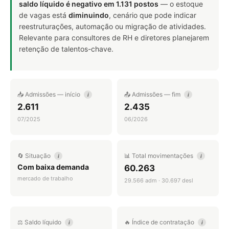
saldo líquido é negativo em 1.131 postos
— o estoque
de vagas está
diminuindo
, cenário que pode indicar
reestruturações, automação ou migração de atividades.
Relevante para consultores de RH e diretores planejarem
retenção de talentos-chave.
📥 Admissões — início
📤 Admissões — fim
i
i
2.611
2.435
07/2025
06/2026
🔄 Situação
📊 Total movimentações
i
i
Com baixa demanda
60.263
mercado de trabalho
29.566 adm · 30.697 desl
⚖️ Saldo líquido
🔥 Índice de contratação
i
i