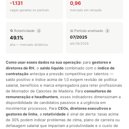
-1.131
0,96
vagas geradas no período
mercado em retração
🔁 Rotatividade
📅 Período analisado
i
i
07/2025
49.1%
até 06/2026
alta — mercado dinâmico
Como usar esses dados na sua operação:
para
gestores e
diretores de RH
, o
saldo líquido
combinado com o
índice de
contratação
antecipa a pressão competitiva por talentos —
saldo positivo e índice acima de 1,0 exigem revisão de política
salarial, benefícios e marca empregadora para reter profissionais
de Montador de Caixotes de Madeira. Para
consultores de
remuneração e headhunters
, esses indicadores dimensionam a
disponibilidade de candidatos passivos e a urgência em
movimentar processos. Para
CEOs, diretores executivos e
gestores de linha
, a
rotatividade
é sinal de alerta: taxas acima
de 30% podem indicar problemas de clima, plano de carreira ou
defasagem salarial que impactam a produtividade e o custo de