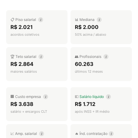
📋 Piso salarial
📊 Mediana
i
i
R$ 2.021
R$ 2.000
acordos coletivos
50% acima / abaixo
🏆 Teto salarial
👥 Profissionais
i
i
R$ 2.864
60.263
maiores salários
últimos 12 meses
🏢 Custo empresa
💵
Salário líquido
i
i
R$ 3.638
R$ 1.712
salário + encargos CLT
após INSS + IR médio
📈 Amp. salarial
🔥 Índ. contratação
i
i