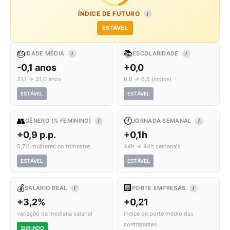
ÍNDICE DE FUTURO
I
ESTÁVEL
🎂
📚
IDADE MÉDIA
ESCOLARIDADE
I
I
-0,1 anos
+0,0
31,1 → 31,0 anos
6,6 → 6,6 (índice)
ESTÁVEL
ESTÁVEL
👥
🕐
GÊNERO (% FEMININO)
JORNADA SEMANAL
I
I
+0,9 p.p.
+0,1h
5,7% mulheres no trimestre
44h → 44h semanais
ESTÁVEL
ESTÁVEL
💰
🏢
SALÁRIO REAL
PORTE EMPRESAS
I
I
+3,2%
+0,21
variação da mediana salarial
índice de porte médio das
contratantes
SUBINDO