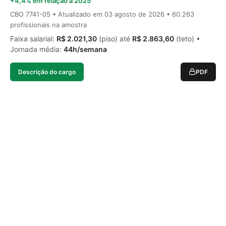
+4,4% em relação a 2025
CBO 7741-05 • Atualizado em
03 agosto de 2026
• 60.263
profissionais na amostra
Faixa salarial:
R$ 2.021,30
(piso) até
R$ 2.863,60
(teto) •
Jornada média:
44h/semana
Descrição do cargo
PDF