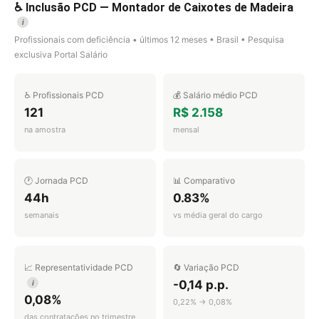
♿ Inclusão PCD — Montador de Caixotes de Madeira
i
Profissionais com deficiência • últimos 12 meses • Brasil • Pesquisa
exclusiva Portal Salário
♿ Profissionais PCD
💰 Salário médio PCD
121
R$ 2.158
na amostra
mensal
🕐 Jornada PCD
📊 Comparativo
44h
0.83%
semanais
vs média geral do cargo
📈 Representatividade PCD
🔄 Variação PCD
-0,14 p.p.
i
0,08%
0,22% → 0,08%
das contratações no trimestre