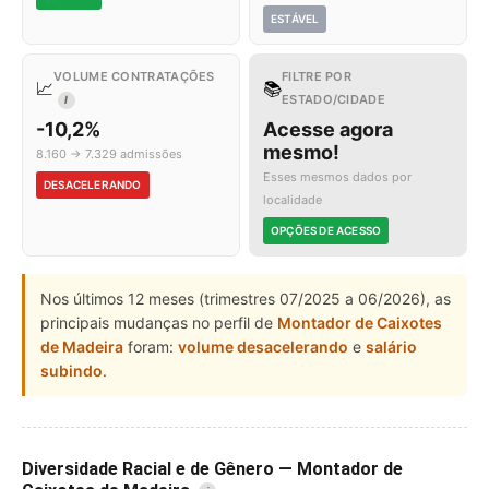
ESTÁVEL
VOLUME CONTRATAÇÕES
FILTRE POR
📈
📚
ESTADO/CIDADE
I
-10,2%
Acesse agora
mesmo!
8.160 → 7.329 admissões
Esses mesmos dados por
DESACELERANDO
localidade
OPÇÕES DE ACESSO
Nos últimos 12 meses (trimestres 07/2025 a 06/2026), as
principais mudanças no perfil de
Montador de Caixotes
de Madeira
foram:
volume desacelerando
e
salário
subindo
.
Diversidade Racial e de Gênero — Montador de