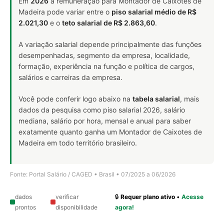
Em
2026
a remuneração para Montador de Caixotes de
Madeira pode variar entre o
piso salarial médio de R$
2.021,30
e o
teto salarial de R$ 2.863,60
.
A variação salarial depende principalmente das funções
desempenhadas, segmento da empresa, localidade,
formação, experiência na função e política de cargos,
salários e carreiras da empresa.
Você pode conferir logo abaixo na
tabela salarial
, mais
dados da pesquisa como piso salarial 2026, salário
mediana, salário por hora, mensal e anual para saber
exatamente quanto ganha um Montador de Caixotes de
Madeira em todo território brasileiro.
Fonte: Portal Salário / CAGED • Brasil • 07/2025 a 06/2026
dados
verificar
🔒
Requer plano ativo
•
Acesse
prontos
disponibilidade
agora!