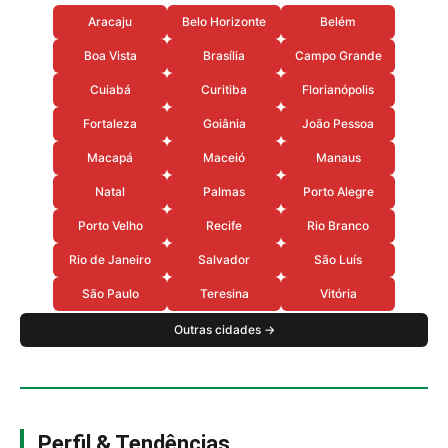
Aracaju
Belo Horizonte
Belém
Boa Vista
Brasília
Campo Grande
Cuiabá
Curitiba
Florianópolis
Fortaleza
Goiânia
João Pessoa
Macapá
Maceió
Manaus
Natal
Palmas
Porto Alegre
Porto Velho
Recife
Rio Branco
Rio de Janeiro
Salvador
São Luís
São Paulo
Teresina
Vitória
Outras cidades →
Perfil & Tendências