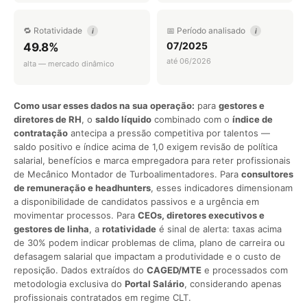
🔁 Rotatividade
📅 Período analisado
i
i
07/2025
49.8%
até 06/2026
alta — mercado dinâmico
Como usar esses dados na sua operação:
para
gestores e
diretores de RH
, o
saldo líquido
combinado com o
índice de
contratação
antecipa a pressão competitiva por talentos —
saldo positivo e índice acima de 1,0 exigem revisão de política
salarial, benefícios e marca empregadora para reter profissionais
de Mecânico Montador de Turboalimentadores. Para
consultores
de remuneração e headhunters
, esses indicadores dimensionam
a disponibilidade de candidatos passivos e a urgência em
movimentar processos. Para
CEOs, diretores executivos e
gestores de linha
, a
rotatividade
é sinal de alerta: taxas acima
de 30% podem indicar problemas de clima, plano de carreira ou
defasagem salarial que impactam a produtividade e o custo de
reposição. Dados extraídos do
CAGED/MTE
e processados com
metodologia exclusiva do
Portal Salário
, considerando apenas
profissionais contratados em regime CLT.