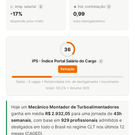
📈 Amp. salarial
🔥 Índ. contratação
i
i
-17%
0,99
dispersão piso→teto
mais desligamentos
36
IPS - Índice Portal Salário do Cargo
i
Retração
Saldo: -3 vagas • Rotatividade (int. de desligamento / movimento
total): 50,2% • Volume: 929
Hoje um
Mecânico Montador de Turboalimentadores
ganha em média
R$ 2.932,05
para uma jornada de
43h
semanais
, com base em
929 profissionais
admitidos e
desligados em todo o Brasil no regime CLT nos últimos 12
meses (CAGED).