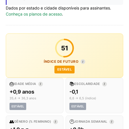
Dados por estado e cidade disponíveis para assinantes.
Conheça os planos de acesso
.
51
ÍNDICE DE FUTURO
I
ESTÁVEL
🎂
📚
IDADE MÉDIA
ESCOLARIDADE
I
I
+0,9 anos
-0,1
35,4 → 36,3 anos
6,6 → 6,5 (índice)
ESTÁVEL
ESTÁVEL
👥
🕐
GÊNERO (% FEMININO)
JORNADA SEMANAL
I
I