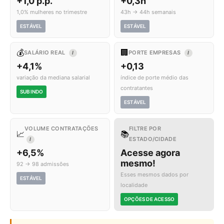
+1,0 p.p.
+0,3h
1,0% mulheres no trimestre
43h → 44h semanais
ESTÁVEL
ESTÁVEL
💰
🏢
SALÁRIO REAL
PORTE EMPRESAS
I
I
+4,1%
+0,13
variação da mediana salarial
índice de porte médio das
contratantes
SUBINDO
ESTÁVEL
VOLUME CONTRATAÇÕES
FILTRE POR
📈
📚
ESTADO/CIDADE
I
+6,5%
Acesse agora
mesmo!
92 → 98 admissões
Esses mesmos dados por
ESTÁVEL
localidade
OPÇÕES DE ACESSO