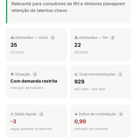
Relevante para consultores de RH e diretores planejarem
retenção de talentos-chave.
📥 Admissões — início
📤 Admissões — fim
i
i
35
22
07/2025
06/2026
🔄 Situação
📊 Total movimentações
i
i
Com demanda restrita
929
mercado de trabalho
463 adm · 466 desl
⚖️ Saldo líquido
🔥 Índice de contratação
i
i
-3
0,99
vagas geradas no período
mercado em retração