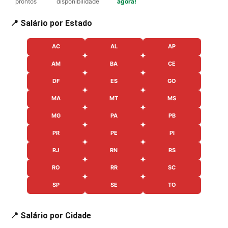
prontos
disponibilidade
agora!
📍 Salário por Estado
AC
AL
AP
AM
BA
CE
DF
ES
GO
MA
MT
MS
MG
PA
PB
PR
PE
PI
RJ
RN
RS
RO
RR
SC
SP
SE
TO
📍 Salário por Cidade