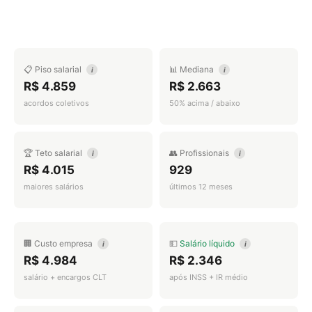
📋 Piso salarial
📊 Mediana
i
i
R$ 4.859
R$ 2.663
acordos coletivos
50% acima / abaixo
🏆 Teto salarial
👥 Profissionais
i
i
R$ 4.015
929
maiores salários
últimos 12 meses
🏢 Custo empresa
💵
Salário líquido
i
i
R$ 4.984
R$ 2.346
salário + encargos CLT
após INSS + IR médio