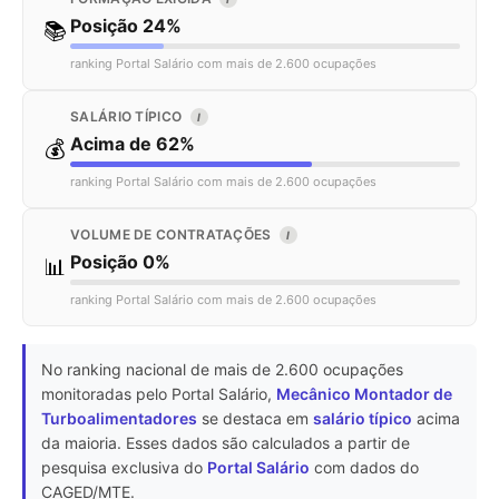
Posição 24%
📚
ranking Portal Salário com mais de 2.600 ocupações
SALÁRIO TÍPICO
I
Acima de 62%
💰
ranking Portal Salário com mais de 2.600 ocupações
VOLUME DE CONTRATAÇÕES
I
Posição 0%
📊
ranking Portal Salário com mais de 2.600 ocupações
No ranking nacional de mais de 2.600 ocupações
monitoradas pelo Portal Salário,
Mecânico Montador de
Turboalimentadores
se destaca em
salário típico
acima
da maioria. Esses dados são calculados a partir de
pesquisa exclusiva do
Portal Salário
com dados do
CAGED/MTE.