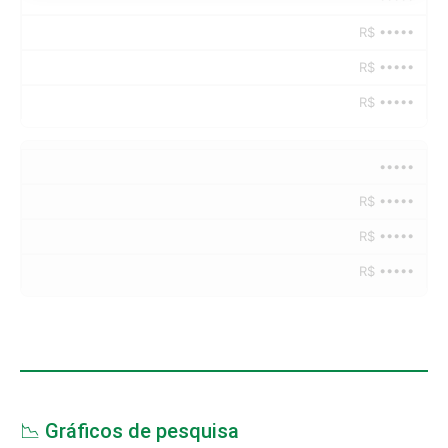
R$ •••••
R$ •••••
R$ •••••
•••••
R$ •••••
R$ •••••
R$ •••••
📉 Gráficos de pesquisa