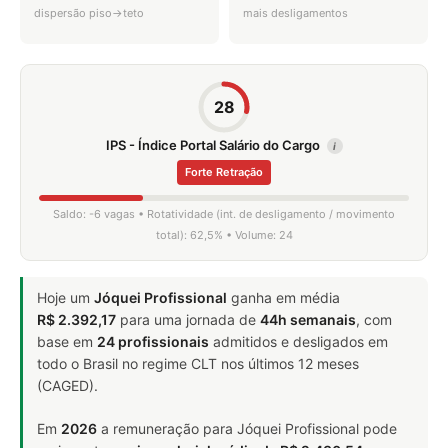
dispersão piso→teto
mais desligamentos
28
IPS - Índice Portal Salário do Cargo
i
Forte Retração
Saldo: -6 vagas • Rotatividade (int. de desligamento / movimento
total): 62,5% • Volume: 24
Hoje um
Jóquei Profissional
ganha em média
R$ 2.392,17
para uma jornada de
44h semanais
, com
base em
24 profissionais
admitidos e desligados em
todo o Brasil no regime CLT nos últimos 12 meses
(CAGED).
Em
2026
a remuneração para Jóquei Profissional pode