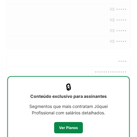
R$ •••••
R$ •••••
R$ •••••
R$ •••••
••••
•••••••••••••••
••h/sem
🔒
R$ •••••
Conteúdo exclusivo para assinantes
R$ •••••
Segmentos que mais contratam Jóquei
Profissional com salários detalhados.
R$ •••••
R$ •••••
Ver Planos
R$ •••••