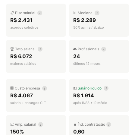
📋 Piso salarial
📊 Mediana
i
i
R$ 2.431
R$ 2.289
acordos coletivos
50% acima / abaixo
🏆 Teto salarial
👥 Profissionais
i
i
R$ 6.072
24
maiores salários
últimos 12 meses
🏢 Custo empresa
💵
Salário líquido
i
i
R$ 4.067
R$ 1.914
salário + encargos CLT
após INSS + IR médio
📈 Amp. salarial
🔥 Índ. contratação
i
i
150%
0,60