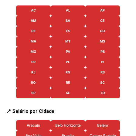
AC
AL
AP
AM
BA
CE
DF
ES
GO
MA
MT
MS
MG
PA
PB
PR
PE
PI
RJ
RN
RS
RO
RR
SC
SP
SE
TO
📍 Salário por Cidade
Aracaju
Belo Horizonte
Belém
Boa Vista
Brasília
Campo Grande