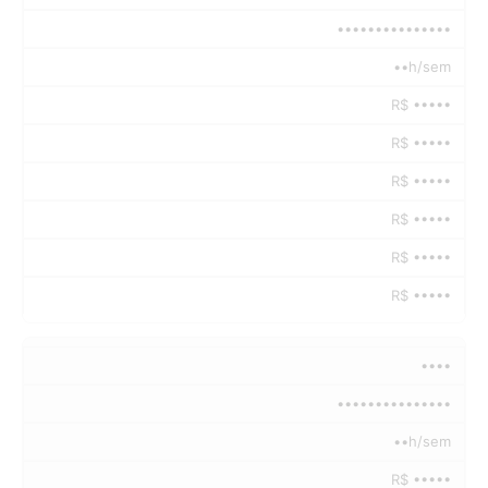
•••••••••••••••
••h/sem
R$ •••••
R$ •••••
R$ •••••
R$ •••••
R$ •••••
R$ •••••
••••
•••••••••••••••
••h/sem
R$ •••••