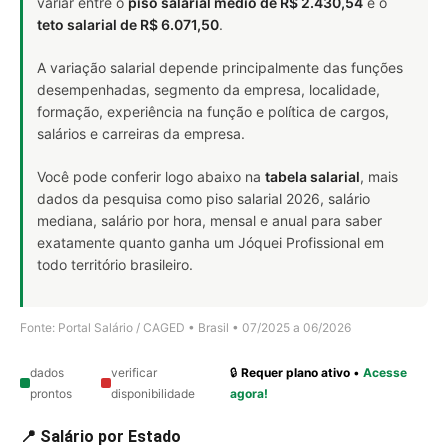
variar entre o
piso salarial médio de R$ 2.430,54
e o
teto salarial de R$ 6.071,50
.
A variação salarial depende principalmente das funções
desempenhadas, segmento da empresa, localidade,
formação, experiência na função e política de cargos,
salários e carreiras da empresa.
Você pode conferir logo abaixo na
tabela salarial
, mais
dados da pesquisa como piso salarial 2026, salário
mediana, salário por hora, mensal e anual para saber
exatamente quanto ganha um Jóquei Profissional em
todo território brasileiro.
Fonte: Portal Salário / CAGED • Brasil • 07/2025 a 06/2026
dados
verificar
🔒
Requer plano ativo
•
Acesse
prontos
disponibilidade
agora!
📍 Salário por Estado