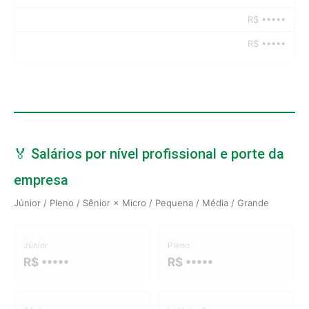
R$ •••••
R$ •••••
🏅 Salários por nível profissional e porte da
empresa
Júnior / Pleno / Sênior × Micro / Pequena / Média / Grande
Júnior
Pleno
R$ •••••
R$ •••••