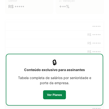
Sênior
📈 Variação
R$ •••••
+••%
•••••
R$ •••••
R$ •••••
R$ •••••
🔒
•••••
Conteúdo exclusivo para assinantes
R$ •••••
Tabela completa de salários por senioridade e
porte da empresa.
R$ •••••
R$ •••••
Ver Planos
•••••