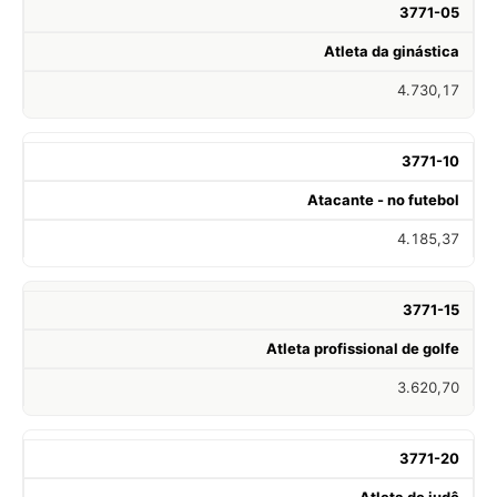
3771-05
Atleta da ginástica
4.730,17
3771-10
Atacante - no futebol
4.185,37
3771-15
Atleta profissional de golfe
3.620,70
3771-20
Atleta de judô