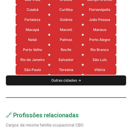
Cuiabá
Curitiba
Florianópolis
Fortaleza
Goiânia
João Pessoa
Macapá
Maceió
Manaus
Natal
Palmas
Porto Alegre
Porto Velho
Recife
Rio Branco
Rio de Janeiro
Salvador
São Luís
São Paulo
Teresina
Vitória
Outras cidades →
🔗 Profissões relacionadas
Cargos da mesma família ocupacional CBO