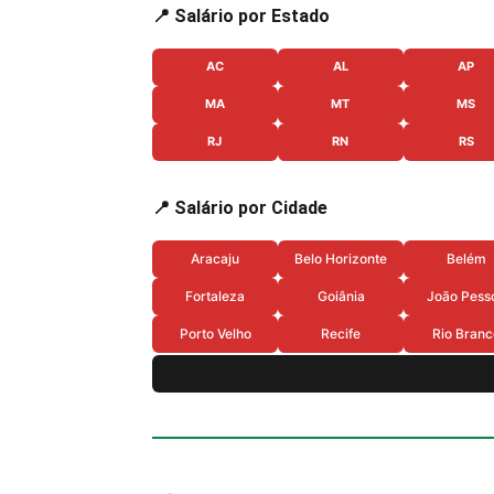
📍 Salário por Estado
AC
AL
AP
MA
MT
MS
RJ
RN
RS
📍 Salário por Cidade
Aracaju
Belo Horizonte
Belém
Fortaleza
Goiânia
João Pess
Porto Velho
Recife
Rio Branc