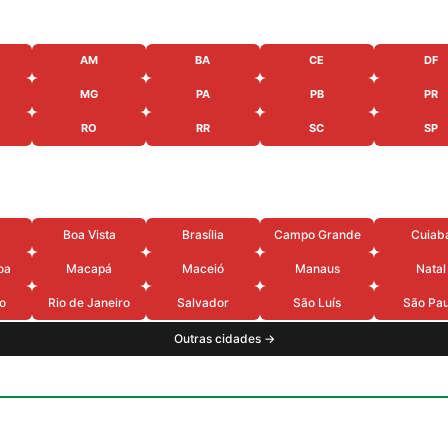
AM
BA
CE
DF
MG
PA
PB
PR
RO
RR
SC
SP
Boa Vista
Brasília
Campo Grande
Cuiab
oa
Macapá
Maceió
Manaus
Natal
o
Rio de Janeiro
Salvador
São Luís
São Pau
Outras cidades →