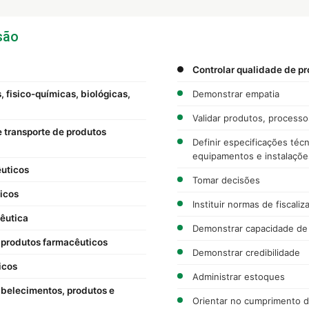
são
Controlar qualidade de pr
s, fisico-químicas, biológicas,
Demonstrar empatia
Validar produtos, process
 transporte de produtos
Definir especificações téc
equipamentos e instalaçõe
êuticos
Tomar decisões
icos
Instituir normas de fiscaliz
cêutica
Demonstrar capacidade de 
l produtos farmacêuticos
Demonstrar credibilidade
icos
Administrar estoques
abelecimentos, produtos e
Orientar no cumprimento 