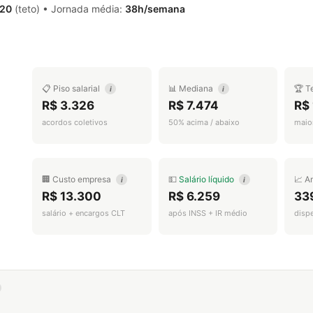
,20
(teto) • Jornada média:
38h/semana
📋 Piso salarial
📊 Mediana
🏆 T
i
i
R$ 3.326
R$ 7.474
R$ 
acordos coletivos
50% acima / abaixo
maior
🏢 Custo empresa
💵
Salário líquido
📈 A
i
i
R$ 13.300
R$ 6.259
33
salário + encargos CLT
após INSS + IR médio
disp