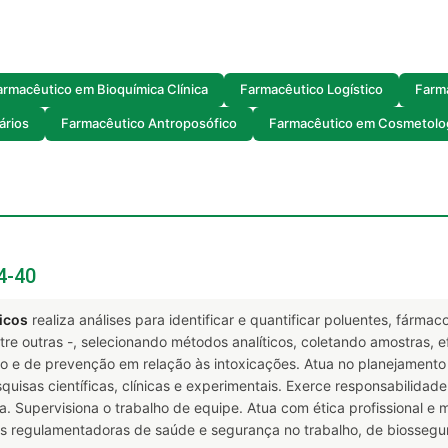
armacêutico em Bioquímica Clínica
Farmacêutico Logístico
Farma
ários
Farmacêutico Antroposófico
Farmacêutico em Cosmetolo
4-40
icos
realiza análises para identificar e quantificar poluentes, fárma
tre outras -, selecionando métodos analíticos, coletando amostras, ef
o e de prevenção em relação às intoxicações. Atua no planejamento 
quisas científicas, clínicas e experimentais. Exerce responsabilidad
. Supervisiona o trabalho de equipe. Atua com ética profissional e
s regulamentadoras de saúde e segurança no trabalho, de biossegu