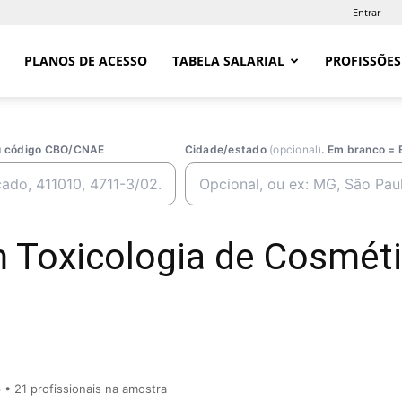
Entrar
PLANOS DE ACESSO
TABELA SALARIAL
PROFISSÕES
ou código CBO/CNAE
Cidade/estado
(opcional)
. Em branco = 
 Toxicologia de Cosméti
6
• 21 profissionais na amostra