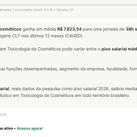
gamento / movimento total): 57,1% • Volume: 21
Cosméticos
ganha em média
R$ 7.823,54
para uma jornada de
38h 
 regime CLT nos últimos 12 meses (CAGED).
em Toxicologia de Cosméticos pode variar entre o
piso salarial méd
 das funções desempenhadas, segmento da empresa, localidade, form
arial
, mais dados da pesquisa como piso salarial 2026, salário media
ico em Toxicologia de Cosméticos em todo território brasileiro.
2026
o ativo
•
Acesse agora!