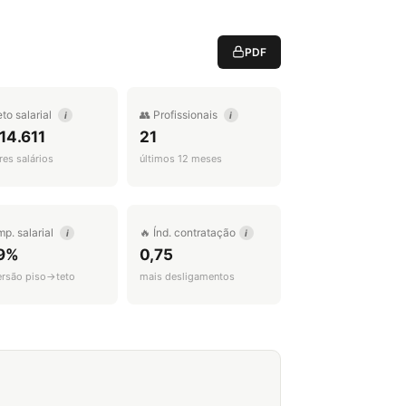
PDF
eto salarial
👥 Profissionais
i
i
14.611
21
es salários
últimos 12 meses
mp. salarial
🔥 Índ. contratação
i
i
9%
0,75
ersão piso→teto
mais desligamentos