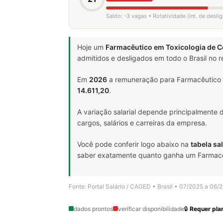
Saldo: -3 vagas • Rotatividade (int. de desli
Hoje um
Farmacêutico em Toxicologia de 
admitidos e desligados em todo o Brasil no
Em
2026
a remuneração para Farmacêutico 
14.611,20
.
A variação salarial depende principalmente
cargos, salários e carreiras da empresa.
Você pode conferir logo abaixo na
tabela sal
saber exatamente quanto ganha um Farmacêut
Fonte: Portal Salário / CAGED • Brasil • 07/2025 a 06/
dados prontos
verificar disponibilidade
🔒
Requer plan