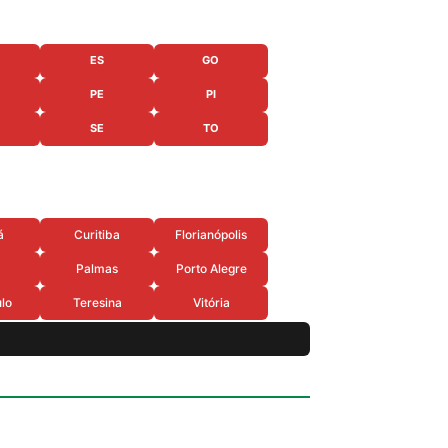
ES
GO
PE
PI
SE
TO
á
Curitiba
Florianópolis
Palmas
Porto Alegre
lo
Teresina
Vitória