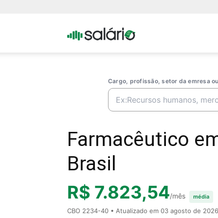
Portal
Salario
Cargo, profissão, setor da emresa 
Farmacêutico em
Brasil
R$ 7.823,54
/mês
média
CBO 2234-40 • Atualizado em
03 agosto de 202