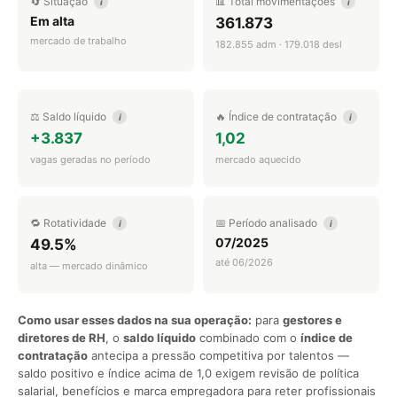
🔄 Situação
📊 Total movimentações
i
i
Em alta
361.873
mercado de trabalho
182.855 adm · 179.018 desl
⚖️ Saldo líquido
🔥 Índice de contratação
i
i
+3.837
1,02
vagas geradas no período
mercado aquecido
🔁 Rotatividade
📅 Período analisado
i
i
07/2025
49.5%
até 06/2026
alta — mercado dinâmico
Como usar esses dados na sua operação:
para
gestores e
diretores de RH
, o
saldo líquido
combinado com o
índice de
contratação
antecipa a pressão competitiva por talentos —
saldo positivo e índice acima de 1,0 exigem revisão de política
salarial, benefícios e marca empregadora para reter profissionais