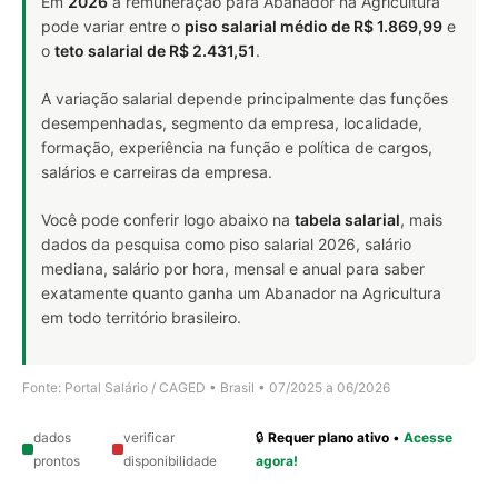
Em
2026
a remuneração para Abanador na Agricultura
pode variar entre o
piso salarial médio de R$ 1.869,99
e
o
teto salarial de R$ 2.431,51
.
A variação salarial depende principalmente das funções
desempenhadas, segmento da empresa, localidade,
formação, experiência na função e política de cargos,
salários e carreiras da empresa.
Você pode conferir logo abaixo na
tabela salarial
, mais
dados da pesquisa como piso salarial 2026, salário
mediana, salário por hora, mensal e anual para saber
exatamente quanto ganha um Abanador na Agricultura
em todo território brasileiro.
Fonte: Portal Salário / CAGED • Brasil • 07/2025 a 06/2026
dados
verificar
🔒
Requer plano ativo
•
Acesse
prontos
disponibilidade
agora!