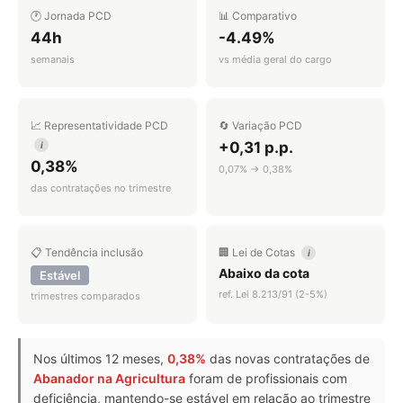
🕐 Jornada PCD
📊 Comparativo
44h
-4.49%
semanais
vs média geral do cargo
📈 Representatividade PCD
🔄 Variação PCD
+0,31 p.p.
i
0,38%
0,07% → 0,38%
das contratações no trimestre
📋 Tendência inclusão
🏢 Lei de Cotas
i
Abaixo da cota
Estável
ref. Lei 8.213/91 (2-5%)
trimestres comparados
Nos últimos 12 meses,
0,38%
das novas contratações de
Abanador na Agricultura
foram de profissionais com
deficiência, mantendo-se estável em relação ao trimestre