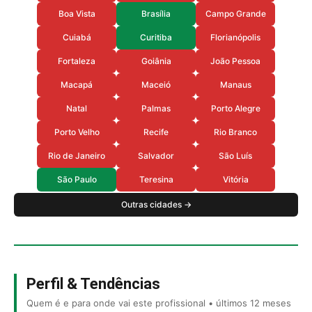
Boa Vista
Brasília
Campo Grande
Cuiabá
Curitiba
Florianópolis
Fortaleza
Goiânia
João Pessoa
Macapá
Maceió
Manaus
Natal
Palmas
Porto Alegre
Porto Velho
Recife
Rio Branco
Rio de Janeiro
Salvador
São Luís
São Paulo
Teresina
Vitória
Outras cidades →
Perfil & Tendências
Quem é e para onde vai este profissional • últimos 12 meses