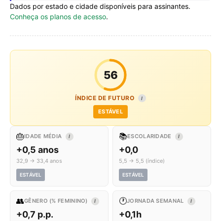
Dados por estado e cidade disponíveis para assinantes.
Conheça os planos de acesso
.
56
ÍNDICE DE FUTURO
I
ESTÁVEL
🎂
📚
IDADE MÉDIA
ESCOLARIDADE
I
I
+0,5 anos
+0,0
32,9 → 33,4 anos
5,5 → 5,5 (índice)
ESTÁVEL
ESTÁVEL
👥
🕐
GÊNERO (% FEMININO)
JORNADA SEMANAL
I
I
+0,7 p.p.
+0,1h