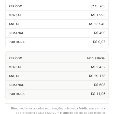
3º Quartil
R$ 1.995
R$ 23.940
R$ 499
R$ 9,07
Teto salarial
R$ 2.432
R$ 29.178
R$ 608
R$ 11,05
Piso:
média dos acordos e convenções coletivas •
Média:
soma ÷ total
de profissionais CBO 6220-20 •
1º Quartil:
separa os 25% menores