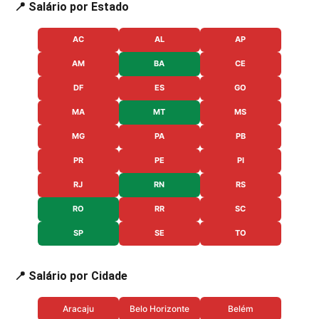
📍 Salário por Estado
AC
AL
AP
AM
BA
CE
DF
ES
GO
MA
MT
MS
MG
PA
PB
PR
PE
PI
RJ
RN
RS
RO
RR
SC
SP
SE
TO
📍 Salário por Cidade
Aracaju
Belo Horizonte
Belém