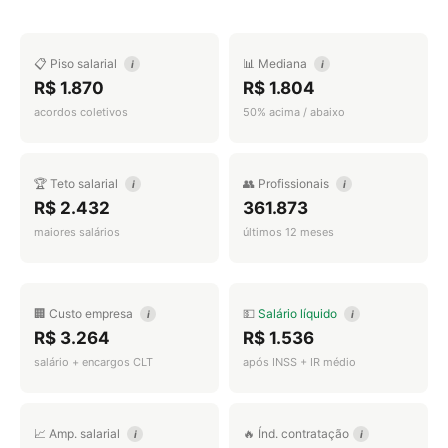
📋 Piso salarial
📊 Mediana
i
i
R$ 1.870
R$ 1.804
acordos coletivos
50% acima / abaixo
🏆 Teto salarial
👥 Profissionais
i
i
R$ 2.432
361.873
maiores salários
últimos 12 meses
🏢 Custo empresa
💵
Salário líquido
i
i
R$ 3.264
R$ 1.536
salário + encargos CLT
após INSS + IR médio
📈 Amp. salarial
🔥 Índ. contratação
i
i