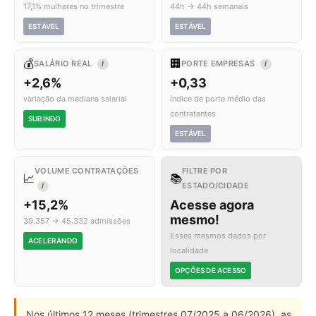
17,1% mulheres no trimestre
44h → 44h semanais
ESTÁVEL
ESTÁVEL
💰
🏢
SALÁRIO REAL
PORTE EMPRESAS
I
I
+2,6%
+0,33
variação da mediana salarial
índice de porte médio das
contratantes
SUBINDO
ESTÁVEL
VOLUME CONTRATAÇÕES
FILTRE POR
📈
📚
ESTADO/CIDADE
I
+15,2%
Acesse agora
mesmo!
39.357 → 45.332 admissões
Esses mesmos dados por
ACELERANDO
localidade
OPÇÕES DE ACESSO
Nos últimos 12 meses (trimestres 07/2025 a 06/2026), as