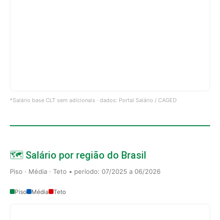
*Salário base CLT sem adicionais · dados: Portal Salário / CAGED
🗺️ Salário por região do Brasil
Piso · Média · Teto • período: 07/2025 a 06/2026
Piso
Média
Teto