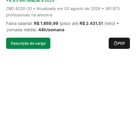
+4,9% em relação a 2025
CBO 6220-20 • Atualizado em
03 agosto de 2026
• 361.873
profissionais na amostra
Faixa salarial:
R$ 1.869,99
(piso) até
R$ 2.431,51
(teto) •
Jornada média:
44h/semana
Descrição do cargo
PDF