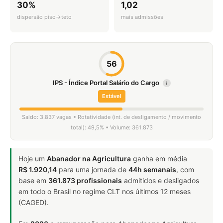
30%
1,02
dispersão piso→teto
mais admissões
56
IPS - Índice Portal Salário do Cargo
i
Estável
Saldo: 3.837 vagas • Rotatividade (int. de desligamento / movimento
total): 49,5% • Volume: 361.873
Hoje um
Abanador na Agricultura
ganha em média
R$ 1.920,14
para uma jornada de
44h semanais
, com
base em
361.873 profissionais
admitidos e desligados
em todo o Brasil no regime CLT nos últimos 12 meses
(CAGED).