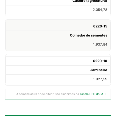
Caseiro (agricultura)
2.054,78
6220-15
Colhedor de sementes
1.937,84
6220-10
Jardineiro
1.927,59
A nomenclatura pode diferir. São sinônimos da
Tabela CBO do MTE
.