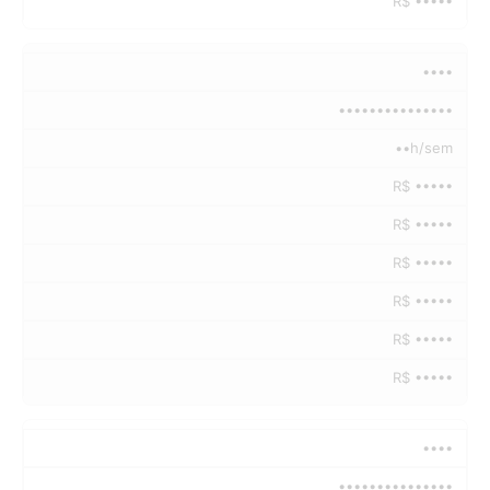
R$ •••••
••••
•••••••••••••••
••h/sem
R$ •••••
R$ •••••
R$ •••••
R$ •••••
R$ •••••
R$ •••••
••••
•••••••••••••••