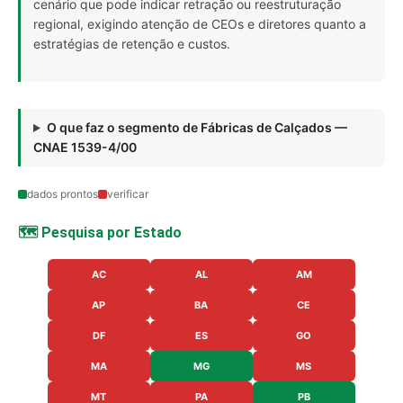
cenário que pode indicar retração ou reestruturação
regional, exigindo atenção de CEOs e diretores quanto a
estratégias de retenção e custos.
O que faz o segmento de Fábricas de Calçados —
CNAE 1539-4/00
dados prontos
verificar
🗺️ Pesquisa por Estado
AC
AL
AM
AP
BA
CE
DF
ES
GO
MA
MG
MS
MT
PA
PB