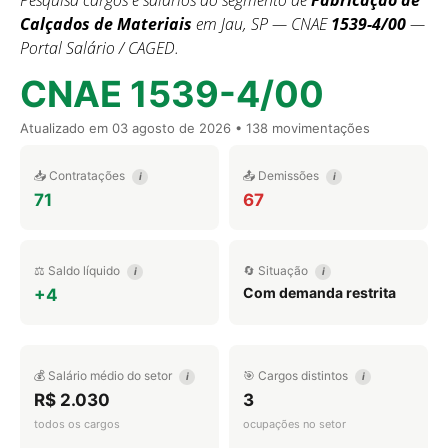
Pesquisa cargos e salários do segmento de
Fabricação de
Calçados de Materiais
em Jau, SP — CNAE
1539-4/00
—
Portal Salário / CAGED.
CNAE 1539-4/00
Atualizado em
03 agosto de 2026
• 138 movimentações
📥 Contratações
📤 Demissões
i
i
71
67
⚖️ Saldo líquido
🔄 Situação
i
i
Com demanda restrita
+4
💰 Salário médio do setor
🎯 Cargos distintos
i
i
R$ 2.030
3
todos os cargos
ocupações no setor