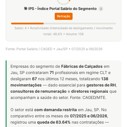
🎯 IPS - Índice Portal Salário do Segmento
i
Retração
Saldo: 4 • Rotatividade (intensidade de desligamento / movimento
total): 48,6% • Volume: 138
Fonte: Portal Salário / CAGED • Jau/SP • 07/2025 a 06/2026
Empresas do segmento de
Fábricas de Calçados
em
Jau, SP contrataram
71
profissionais em regime CLT e
desligaram
67
nos últimos 12 meses, totalizando
138
movimentações
— dado essencial para
gestores de RH
,
consultores de remuneração
e
diretores regionais
que
acompanham a saúde do setor. Fonte: CAGED/MTE.
O setor está
com demanda restrita
em Jau, SP. No
comparativo entre os meses de
07/2025 e 06/2026
,
registrou uma
queda de 63.64%
nas contratações —