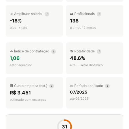
📊 Amplitude salarial
👥 Profissionais
i
i
-18%
138
piso → teto
últimos 12 meses
🔥 Índice de contratação
🔁 Rotatividade
i
i
1,06
48.6%
setor aquecido
alta — setor dinâmico
🏢 Custo empresa (est.)
📅 Período analisado
i
i
07/2025
R$ 3.451
até 06/2026
estimado com encargos
31