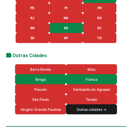
PE
PI
PR
RJ
RN
RO
RR
RS
SC
SE
SP
TO
🏙️ Outras Cidades
Barra Bonita
Bilac
Birigui
Franca
Piacatu
Santopolis do Aguapei
São Paulo
Tanabi
Vargem Grande Paulista
Outras cidades →