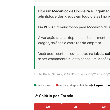
Hoje um
Mecânico de Urdideira e Engomad
admitidos e desligados em todo o Brasil no
Em
2026
a remuneração para Mecânico de U
A variação salarial depende principalmente
cargos, salários e carreiras da empresa.
Você pode conferir logo abaixo na
tabela sal
saber exatamente quanto ganha um Mecânico 
Fonte: Portal Salário / CAGED • Brasil • 07/2025 a 06/
dados prontos
verificar disponibilidade
🔒
Requer plan
📍 Salário por Estado
AC
AL
AP