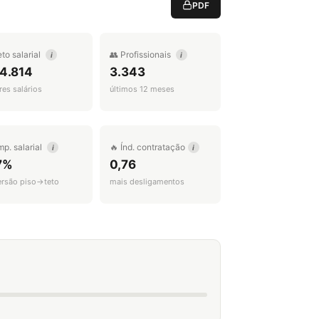
PDF
eto salarial
👥 Profissionais
i
i
 4.814
3.343
es salários
últimos 12 meses
mp. salarial
🔥 Índ. contratação
i
i
7%
0,76
ersão piso→teto
mais desligamentos