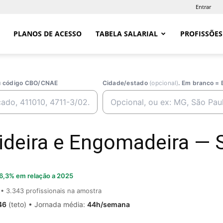
Entrar
PLANOS DE ACESSO
TABELA SALARIAL
PROFISSÕES
ou código CBO/CNAE
Cidade/estado
(opcional)
. Em branco = 
deira e Engomadeira — Sa
6,3% em relação a 2025
• 3.343 profissionais na amostra
46
(teto) • Jornada média:
44h/semana