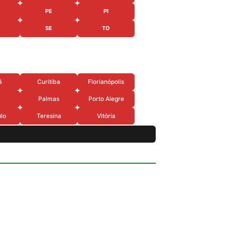
PE
PI
SE
TO
á
Curitiba
Florianópolis
Palmas
Porto Alegre
lo
Teresina
Vitória