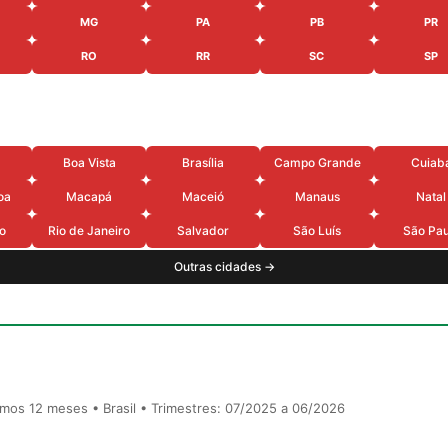
MG
PA
PB
PR
RO
RR
SC
SP
Boa Vista
Brasília
Campo Grande
Cuiab
oa
Macapá
Maceió
Manaus
Natal
o
Rio de Janeiro
Salvador
São Luís
São Pau
Outras cidades →
timos 12 meses • Brasil • Trimestres: 07/2025 a 06/2026