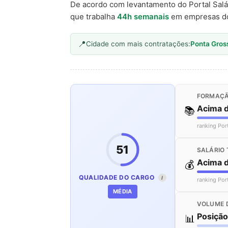
De acordo com levantamento do Portal Salá
que trabalha
44h semanais
em empresas d
Cidade com mais contratações:
Ponta Gros
FORMAÇÃ
Acima 
📚
ranking Por
51
SALÁRIO 
Acima 
💰
QUALIDADE DO CARGO
I
ranking Por
MÉDIA
VOLUME 
Posiçã
📊