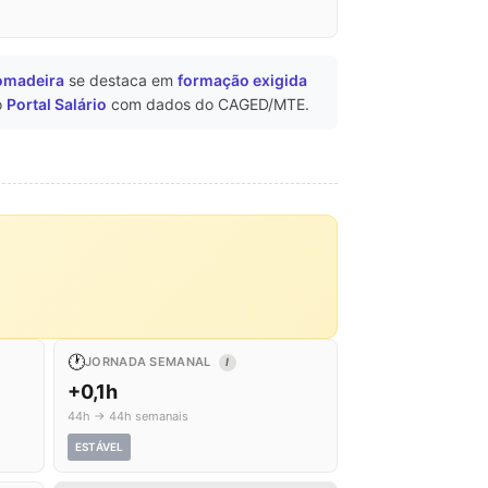
omadeira
se destaca em
formação exigida
o
Portal Salário
com dados do CAGED/MTE.
🕐
JORNADA SEMANAL
I
+0,1h
44h → 44h semanais
ESTÁVEL