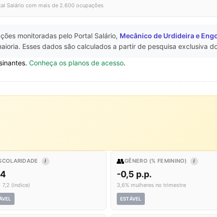
tal Salário com mais de 2.600 ocupações
ções monitoradas pelo Portal Salário,
Mecânico de Urdideira e Eng
ioria. Esses dados são calculados a partir de pesquisa exclusiva d
sinantes.
Conheça os planos de acesso
.
👥
SCOLARIDADE
GÊNERO (% FEMININO)
I
I
,4
-0,5 p.p.
 7,2 (índice)
3,6% mulheres no trimestre
ÁVEL
ESTÁVEL