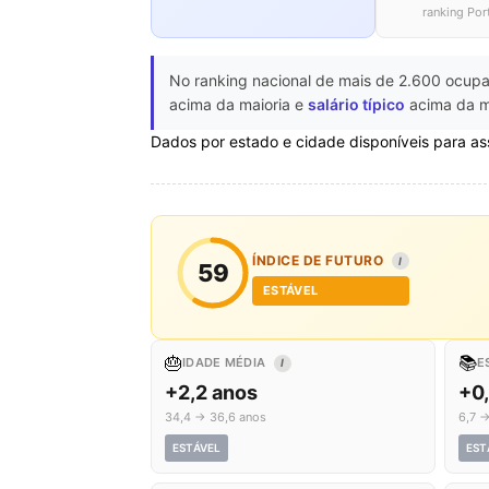
ranking Por
No ranking nacional de mais de 2.600 ocupa
acima da maioria e
salário típico
acima da ma
Dados por estado e cidade disponíveis para as
ÍNDICE DE FUTURO
I
59
ESTÁVEL
🎂
📚
IDADE MÉDIA
E
I
+2,2 anos
+0
34,4 → 36,6 anos
6,7 →
ESTÁVEL
EST