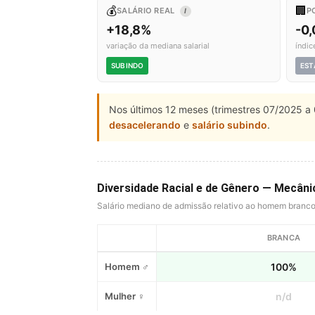
💰
🏢
SALÁRIO REAL
P
I
+18,8%
-0
variação da mediana salarial
índic
SUBINDO
EST
Nos últimos 12 meses (trimestres 07/2025 a 
desacelerando
e
salário subindo
.
Diversidade Racial e de Gênero — Mecâni
Salário mediano de admissão relativo ao homem branc
BRANCA
Homem ♂
100%
Mulher ♀
n/d