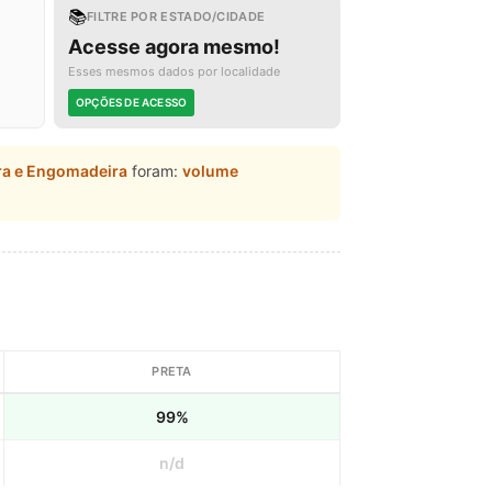
📚
FILTRE POR ESTADO/CIDADE
Acesse agora mesmo!
Esses mesmos dados por localidade
OPÇÕES DE ACESSO
ra e Engomadeira
foram:
volume
PRETA
99%
n/d