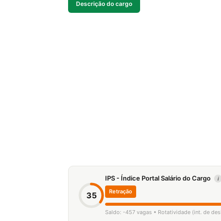
Descrição do cargo
IPS - Índice Portal Salário do Cargo
i
Retração
35
Saldo: -457 vagas • Rotatividade (int. de de