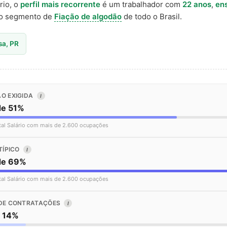
rio, o
perfil mais recorrente
é um trabalhador com
22 anos
,
en
o segmento de
Fiação de algodão
de todo o Brasil.
sa, PR
O EXIGIDA
I
de 51%
tal Salário com mais de 2.600 ocupações
TÍPICO
I
de 69%
tal Salário com mais de 2.600 ocupações
DE CONTRATAÇÕES
I
o 14%