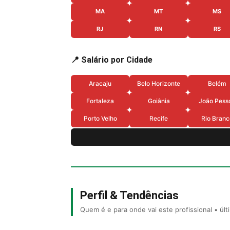
MA
MT
MS
RJ
RN
RS
📍 Salário por Cidade
Aracaju
Belo Horizonte
Belém
Fortaleza
Goiânia
João Pess
Porto Velho
Recife
Rio Branc
Perfil & Tendências
Quem é e para onde vai este profissional • úl