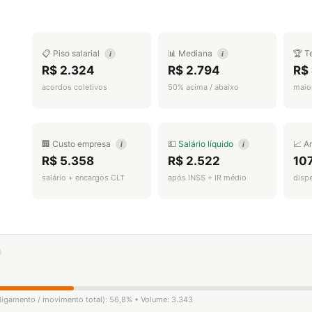
📋 Piso salarial
📊 Mediana
🏆 T
i
i
R$ 2.324
R$ 2.794
R$
acordos coletivos
50% acima / abaixo
maior
🏢 Custo empresa
💵
Salário líquido
📈 A
i
i
R$ 5.358
R$ 2.522
10
salário + encargos CLT
após INSS + IR médio
disp
sligamento / movimento total): 56,8% • Volume: 3.343