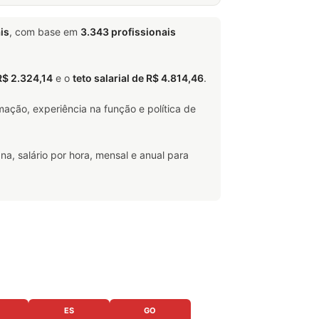
is
, com base em
3.343 profissionais
R$ 2.324,14
e o
teto salarial de R$ 4.814,46
.
ação, experiência na função e política de
na, salário por hora, mensal e anual para
ES
GO