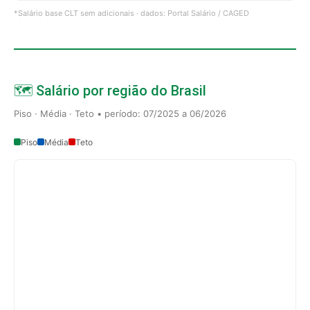
*Salário base CLT sem adicionais · dados: Portal Salário / CAGED
🗺️ Salário por região do Brasil
Piso · Média · Teto • período: 07/2025 a 06/2026
Piso
Média
Teto