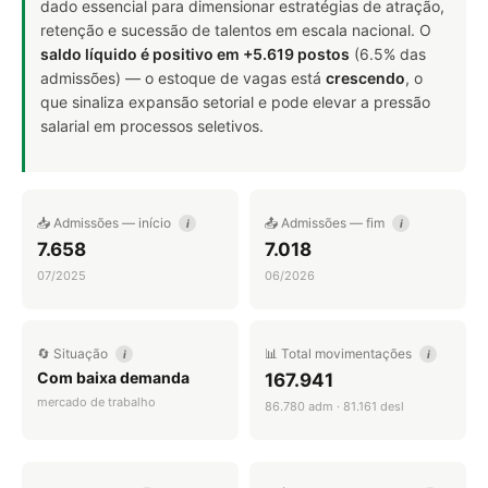
dado essencial para dimensionar estratégias de atração,
retenção e sucessão de talentos em escala nacional. O
saldo líquido é positivo em +5.619 postos
(6.5% das
admissões) — o estoque de vagas está
crescendo
, o
que sinaliza expansão setorial e pode elevar a pressão
salarial em processos seletivos.
📥 Admissões — início
📤 Admissões — fim
i
i
7.658
7.018
07/2025
06/2026
🔄 Situação
📊 Total movimentações
i
i
Com baixa demanda
167.941
mercado de trabalho
86.780 adm · 81.161 desl