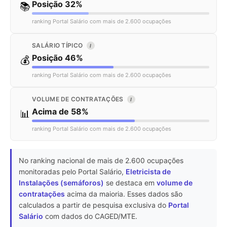
Posição 32%
📚
ranking Portal Salário com mais de 2.600 ocupações
SALÁRIO TÍPICO
I
Posição 46%
💰
ranking Portal Salário com mais de 2.600 ocupações
VOLUME DE CONTRATAÇÕES
I
Acima de 58%
📊
ranking Portal Salário com mais de 2.600 ocupações
No ranking nacional de mais de 2.600 ocupações
monitoradas pelo Portal Salário,
Eletricista de
Instalações (semáforos)
se destaca em
volume de
contratações
acima da maioria. Esses dados são
calculados a partir de pesquisa exclusiva do
Portal
Salário
com dados do CAGED/MTE.