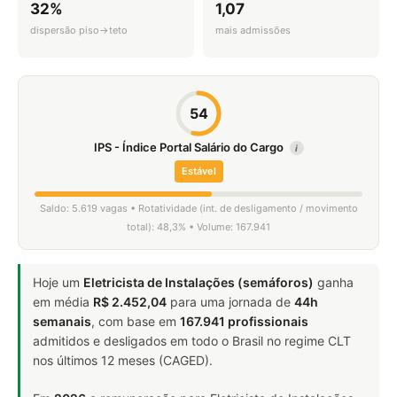
32%
1,07
dispersão piso→teto
mais admissões
54
IPS - Índice Portal Salário do Cargo
i
Estável
Saldo: 5.619 vagas • Rotatividade (int. de desligamento / movimento
total): 48,3% • Volume: 167.941
Hoje um
Eletricista de Instalações (semáforos)
ganha
em média
R$ 2.452,04
para uma jornada de
44h
semanais
, com base em
167.941 profissionais
admitidos e desligados em todo o Brasil no regime CLT
nos últimos 12 meses (CAGED).