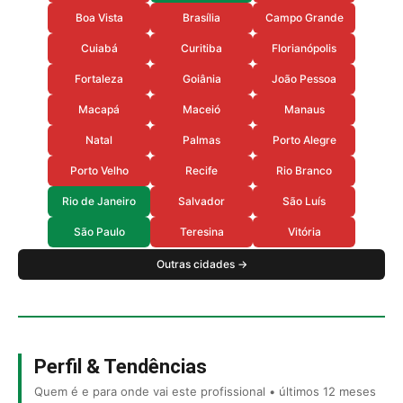
Boa Vista
Brasília
Campo Grande
Cuiabá
Curitiba
Florianópolis
Fortaleza
Goiânia
João Pessoa
Macapá
Maceió
Manaus
Natal
Palmas
Porto Alegre
Porto Velho
Recife
Rio Branco
Rio de Janeiro
Salvador
São Luís
São Paulo
Teresina
Vitória
Outras cidades →
Perfil & Tendências
Quem é e para onde vai este profissional • últimos 12 meses