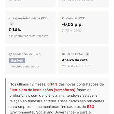
📈 Representatividade PCD
🔄 Variação PCD
-0,03 p.p.
i
0,14%
0,17% → 0,14%
das contratações no trimestre
📋 Tendência inclusão
🏢 Lei de Cotas
i
Abaixo da cota
Estável
ref. Lei 8.213/91 (2-5%)
trimestres comparados
Nos últimos 12 meses,
0,14%
das novas contratações de
Eletricista de Instalações (semáforos)
foram de
profissionais com deficiência, mantendo-se estável em
relação ao trimestre anterior. Esses dados são relevantes
para empresas que monitoram indicadores de
ESG
(Environmental, Social and Governance) e para o