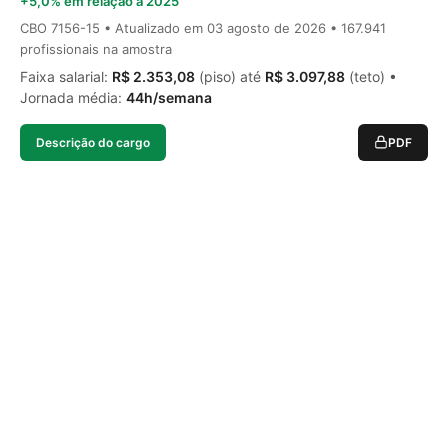
+5,0% em relação a 2025
CBO 7156-15 • Atualizado em
03 agosto de 2026
• 167.941
profissionais na amostra
Faixa salarial:
R$ 2.353,08
(piso) até
R$ 3.097,88
(teto) •
Jornada média:
44h/semana
Descrição do cargo
PDF