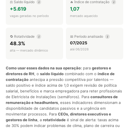
⚖️ Saldo líquido
🔥 Índice de contratação
i
i
+5.619
1,07
vagas geradas no período
mercado aquecido
🔁 Rotatividade
📅 Período analisado
i
i
07/2025
48.3%
até 06/2026
alta — mercado dinâmico
Como usar esses dados na sua operação:
para
gestores e
diretores de RH
, o
saldo líquido
combinado com o
índice de
contratação
antecipa a pressão competitiva por talentos —
saldo positivo e índice acima de 1,0 exigem revisão de política
salarial, benefícios e marca empregadora para reter profissionais
de Eletricista de Instalações (semáforos). Para
consultores de
remuneração e headhunters
, esses indicadores dimensionam a
disponibilidade de candidatos passivos e a urgência em
movimentar processos. Para
CEOs, diretores executivos e
gestores de linha
, a
rotatividade
é sinal de alerta: taxas acima
de 30% podem indicar problemas de clima, plano de carreira ou