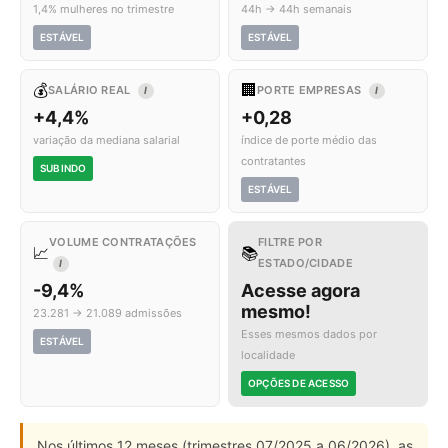
1,4% mulheres no trimestre
44h → 44h semanais
ESTÁVEL
ESTÁVEL
💰
🏢
SALÁRIO REAL
PORTE EMPRESAS
I
I
+4,4%
+0,28
variação da mediana salarial
índice de porte médio das
contratantes
SUBINDO
ESTÁVEL
VOLUME CONTRATAÇÕES
FILTRE POR
📈
📚
ESTADO/CIDADE
I
-9,4%
Acesse agora
mesmo!
23.281 → 21.089 admissões
Esses mesmos dados por
ESTÁVEL
localidade
OPÇÕES DE ACESSO
Nos últimos 12 meses (trimestres 07/2025 a 06/2026), as