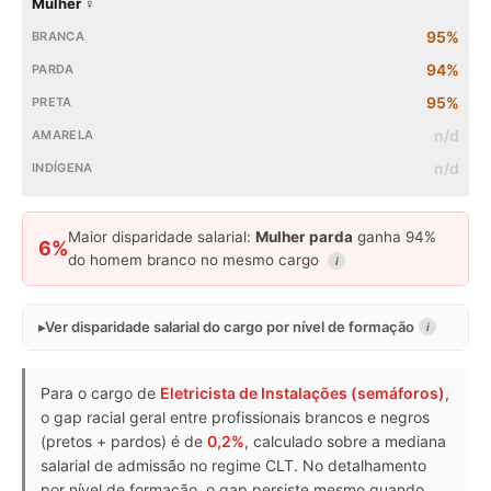
Mulher ♀
95%
94%
95%
n/d
n/d
Maior disparidade salarial:
Mulher parda
ganha 94%
6%
do homem branco no mesmo cargo
i
Ver disparidade salarial do cargo por nível de formação
i
Para o cargo de
Eletricista de Instalações (semáforos)
,
o gap racial geral entre profissionais brancos e negros
(pretos + pardos) é de
0,2%
, calculado sobre a mediana
salarial de admissão no regime CLT. No detalhamento
por nível de formação, o gap persiste mesmo quando