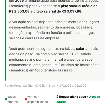
Em
2026
a remuneração para Eletricista de Instalações
(semáforos) pode variar entre o
piso salarial médio de
R$ 2.353,08
e o
teto salarial de R$ 3.097,88
.
A variação salarial depende principalmente das funções
desempenhadas, segmento da empresa, localidade,
formação, experiência na função e política de cargos,
salários e carreiras da empresa.
Você pode conferir logo abaixo na
tabela salarial
, mais
dados da pesquisa como piso salarial 2026, salário
mediana, salário por hora, mensal e anual para saber
exatamente quanto ganha um Eletricista de Instalações
(semáforos) em todo território brasileiro.
Fonte: Portal Salário / CAGED • Brasil • 07/2025 a 06/2026
dados
verificar
🔒
Requer plano ativo
•
Acesse
prontos
disponibilidade
agora!