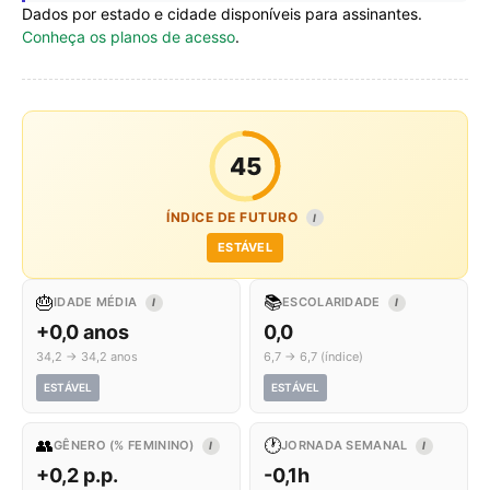
Dados por estado e cidade disponíveis para assinantes.
Conheça os planos de acesso
.
45
ÍNDICE DE FUTURO
I
ESTÁVEL
🎂
📚
IDADE MÉDIA
ESCOLARIDADE
I
I
+0,0 anos
0,0
34,2 → 34,2 anos
6,7 → 6,7 (índice)
ESTÁVEL
ESTÁVEL
👥
🕐
GÊNERO (% FEMININO)
JORNADA SEMANAL
I
I
+0,2 p.p.
-0,1h