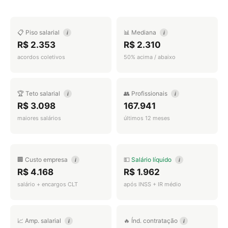
📋 Piso salarial
📊 Mediana
i
i
R$ 2.353
R$ 2.310
acordos coletivos
50% acima / abaixo
🏆 Teto salarial
👥 Profissionais
i
i
R$ 3.098
167.941
maiores salários
últimos 12 meses
🏢 Custo empresa
💵
Salário líquido
i
i
R$ 4.168
R$ 1.962
salário + encargos CLT
após INSS + IR médio
📈 Amp. salarial
🔥 Índ. contratação
i
i