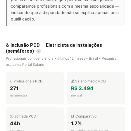
comparamos profissionais com a mesma escolaridade —
indicando que a disparidade não se explica apenas pela
qualificação.
♿ Inclusão PCD — Eletricista de Instalações
(semáforos)
i
Profissionais com deficiência • últimos 12 meses • Brasil • Pesquisa
exclusiva Portal Salário
♿ Profissionais PCD
💰 Salário médio PCD
271
R$ 2.494
na amostra
mensal
🕐 Jornada PCD
📊 Comparativo
44h
1.7%
semanais
vs média geral do cargo