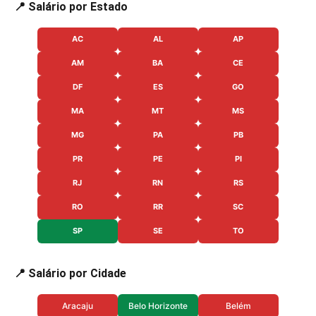
📍 Salário por Estado
AC
AL
AP
AM
BA
CE
DF
ES
GO
MA
MT
MS
MG
PA
PB
PR
PE
PI
RJ
RN
RS
RO
RR
SC
SP
SE
TO
📍 Salário por Cidade
Aracaju
Belo Horizonte
Belém