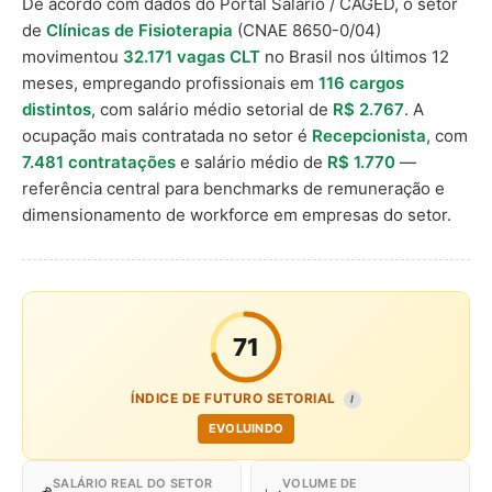
De acordo com dados do Portal Salário / CAGED, o setor
de
Clínicas de Fisioterapia
(CNAE 8650-0/04)
movimentou
32.171 vagas CLT
no Brasil nos últimos 12
meses, empregando profissionais em
116 cargos
distintos
, com salário médio setorial de
R$ 2.767
. A
ocupação mais contratada no setor é
Recepcionista
, com
7.481 contratações
e salário médio de
R$ 1.770
—
referência central para benchmarks de remuneração e
dimensionamento de workforce em empresas do setor.
71
ÍNDICE DE FUTURO SETORIAL
I
EVOLUINDO
SALÁRIO REAL DO SETOR
VOLUME DE