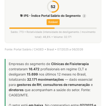
52
🎯 IPS - Índice Portal Salário do Segmento
i
Estável
Saldo: 773 • Rotatividade (intensidade de desligamento / movimento
total): 48,8% • Volume: 32.171
Fonte: Portal Salário / CAGED • Brasil • 07/2025 a 06/2026
Empresas do segmento de
Clínicas de Fisioterapia
contrataram
16.472
profissionais em regime CLT e
desligaram
15.699
nos últimos 12 meses no Brasil,
totalizando
32.171 movimentações
— dado essencial
para
gestores de RH
,
consultores de remuneração
e
diretores
que acompanham a saúde do setor. Fonte:
CAGED/MTE.
O setor está
em baixa
. No comparativo entre
07/2025 e