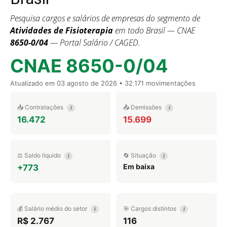
Pesquisa cargos e salários de empresas do segmento de
Atividades de Fisioterapia
em todo Brasil — CNAE
8650-0/04
— Portal Salário / CAGED.
CNAE 8650-0/04
Atualizado em
03 agosto de 2026
• 32.171 movimentações
📥 Contratações
📤 Demissões
i
i
16.472
15.699
⚖️ Saldo líquido
🔄 Situação
i
i
Em baixa
+773
💰 Salário médio do setor
🎯 Cargos distintos
i
i
R$ 2.767
116