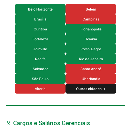
Belo Horizonte
Belém
Brasília
Campinas
Curitiba
Florianópolis
Fortaleza
Goiânia
Joinville
Porto Alegre
Recife
Rio de Janeiro
Salvador
Santo André
São Paulo
Uberlândia
Vitoria
Outras cidades →
🏅 Cargos e Salários Gerenciais