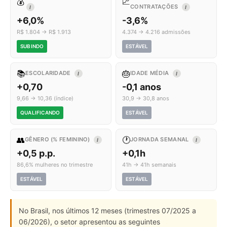
💰
📈
CONTRATAÇÕES
I
I
+6,0%
-3,6%
R$ 1.804 → R$ 1.913
4.374 → 4.216 admissões
SUBINDO
ESTÁVEL
📚
🎂
ESCOLARIDADE
IDADE MÉDIA
I
I
+0,70
-0,1 anos
9,66 → 10,36 (índice)
30,9 → 30,8 anos
QUALIFICANDO
ESTÁVEL
👥
🕐
GÊNERO (% FEMININO)
JORNADA SEMANAL
I
I
+0,5 p.p.
+0,1h
86,6% mulheres no trimestre
41h → 41h semanais
ESTÁVEL
ESTÁVEL
No Brasil, nos últimos 12 meses (trimestres 07/2025 a
06/2026), o setor apresentou as seguintes