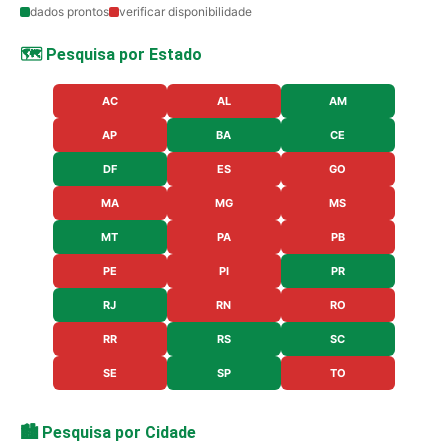
dados prontos
verificar disponibilidade
🗺️ Pesquisa por Estado
AC
AL
AM
AP
BA
CE
DF
ES
GO
MA
MG
MS
MT
PA
PB
PE
PI
PR
RJ
RN
RO
RR
RS
SC
SE
SP
TO
🏙️ Pesquisa por Cidade