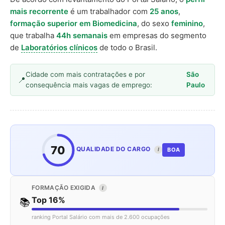
mais recorrente
é um trabalhador com
25 anos
,
formação superior em Biomedicina
, do sexo
feminino
,
que trabalha
44h semanais
em empresas do segmento
de
Laboratórios clínicos
de todo o Brasil.
Cidade com mais contratações e por
São
consequência mais vagas de emprego:
Paulo
70
QUALIDADE DO CARGO
BOA
I
FORMAÇÃO EXIGIDA
I
Top 16%
📚
ranking Portal Salário com mais de 2.600 ocupações