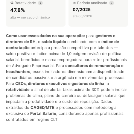
🔁 Rotatividade
📅 Período analisado
i
i
07/2025
47.8%
até 06/2026
alta — mercado dinâmico
Como usar esses dados na sua operação:
para
gestores e
diretores de RH
, o
saldo líquido
combinado com o
índice de
contratação
antecipa a pressão competitiva por talentos —
saldo positivo e índice acima de 1,0 exigem revisão de política
salarial, benefícios e marca empregadora para reter profissionais
de Advogado Empresarial. Para
consultores de remuneração e
headhunters
, esses indicadores dimensionam a disponibilidade
de candidatos passivos e a urgência em movimentar processos.
Para
CEOs, diretores executivos e gestores de linha
, a
rotatividade
é sinal de alerta: taxas acima de 30% podem indicar
problemas de clima, plano de carreira ou defasagem salarial que
impactam a produtividade e o custo de reposição. Dados
extraídos do
CAGED/MTE
e processados com metodologia
exclusiva do
Portal Salário
, considerando apenas profissionais
contratados em regime CLT.