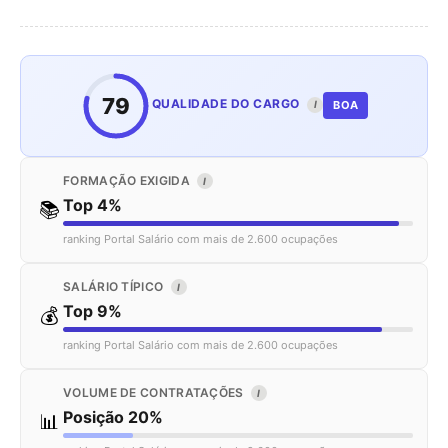
79
QUALIDADE DO CARGO
BOA
I
FORMAÇÃO EXIGIDA
I
Top 4%
📚
ranking Portal Salário com mais de 2.600 ocupações
SALÁRIO TÍPICO
I
Top 9%
💰
ranking Portal Salário com mais de 2.600 ocupações
VOLUME DE CONTRATAÇÕES
I
Posição 20%
📊