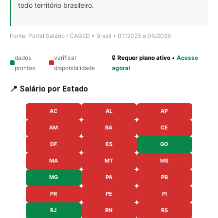
todo território brasileiro.
Fonte: Portal Salário / CAGED • Brasil • 07/2025 a 06/2026
dados
verificar
🔒
Requer plano ativo
•
Acesse
prontos
disponibilidade
agora!
📍 Salário por Estado
AC
AL
AP
AM
BA
CE
DF
ES
GO
MA
MT
MS
MG
PA
PB
PR
PE
PI
RJ
RN
RS