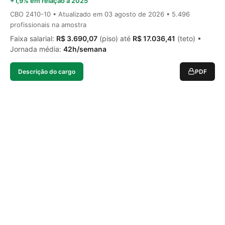
+1,9% em relação a 2025
CBO 2410-10 • Atualizado em
03 agosto de 2026
• 5.496
profissionais na amostra
Faixa salarial:
R$ 3.690,07
(piso) até
R$ 17.036,41
(teto) •
Jornada média:
42h/semana
Descrição do cargo
PDF