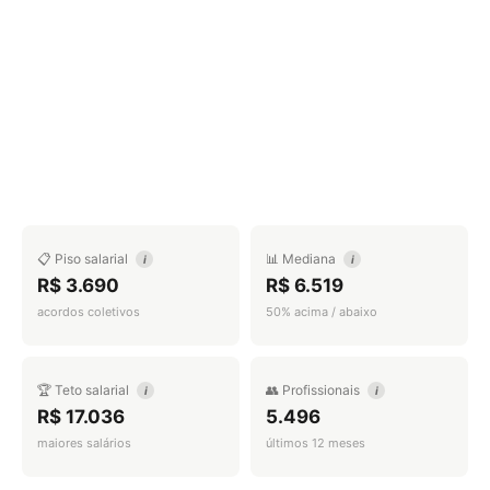
📋 Piso salarial
📊 Mediana
i
i
R$ 3.690
R$ 6.519
acordos coletivos
50% acima / abaixo
🏆 Teto salarial
👥 Profissionais
i
i
R$ 17.036
5.496
maiores salários
últimos 12 meses