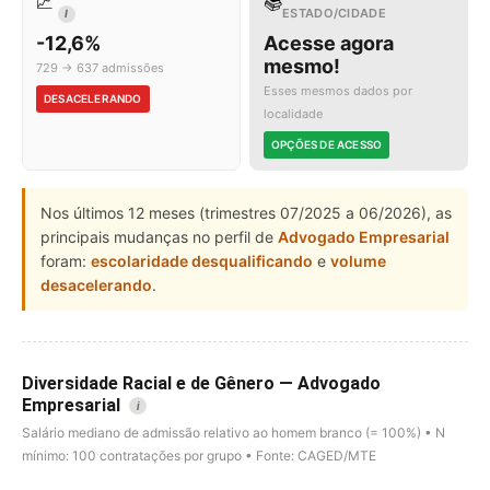
📈
📚
ESTADO/CIDADE
I
-12,6%
Acesse agora
mesmo!
729 → 637 admissões
Esses mesmos dados por
DESACELERANDO
localidade
OPÇÕES DE ACESSO
Nos últimos 12 meses (trimestres 07/2025 a 06/2026), as
principais mudanças no perfil de
Advogado Empresarial
foram:
escolaridade desqualificando
e
volume
desacelerando
.
Diversidade Racial e de Gênero — Advogado
Empresarial
i
Salário mediano de admissão relativo ao homem branco (= 100%) • N
mínimo: 100 contratações por grupo • Fonte: CAGED/MTE