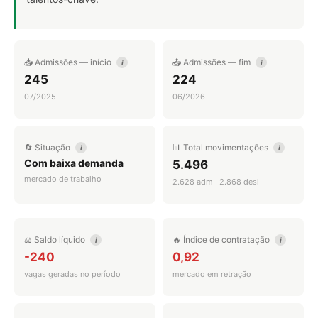
📥 Admissões — início
📤 Admissões — fim
i
i
245
224
07/2025
06/2026
🔄 Situação
📊 Total movimentações
i
i
Com baixa demanda
5.496
mercado de trabalho
2.628 adm · 2.868 desl
⚖️ Saldo líquido
🔥 Índice de contratação
i
i
-240
0,92
vagas geradas no período
mercado em retração