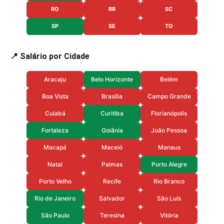
RO
RR
SC
SP
SE
TO
📍 Salário por Cidade
Aracaju
Belo Horizonte
Belém
Boa Vista
Brasília
Campo Grande
Cuiabá
Curitiba
Florianópolis
Fortaleza
Goiânia
João Pessoa
Macapá
Maceió
Manaus
Natal
Palmas
Porto Alegre
Porto Velho
Recife
Rio Branco
Rio de Janeiro
Salvador
São Luís
São Paulo
Teresina
Vitória