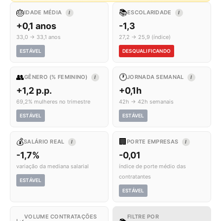
🎂
📚
IDADE MÉDIA
ESCOLARIDADE
I
I
+0,1 anos
-1,3
33,0 → 33,1 anos
27,2 → 25,9 (índice)
ESTÁVEL
DESQUALIFICANDO
👥
🕐
GÊNERO (% FEMININO)
JORNADA SEMANAL
I
I
+1,2 p.p.
+0,1h
69,2% mulheres no trimestre
42h → 42h semanais
ESTÁVEL
ESTÁVEL
💰
🏢
SALÁRIO REAL
PORTE EMPRESAS
I
I
-1,7%
-0,01
variação da mediana salarial
índice de porte médio das
contratantes
ESTÁVEL
ESTÁVEL
VOLUME CONTRATAÇÕES
FILTRE POR