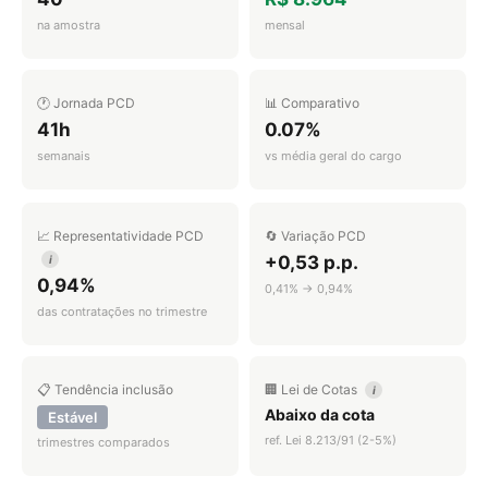
na amostra
mensal
🕐 Jornada PCD
📊 Comparativo
41h
0.07%
semanais
vs média geral do cargo
📈 Representatividade PCD
🔄 Variação PCD
+0,53 p.p.
i
0,94%
0,41% → 0,94%
das contratações no trimestre
📋 Tendência inclusão
🏢 Lei de Cotas
i
Abaixo da cota
Estável
ref. Lei 8.213/91 (2-5%)
trimestres comparados