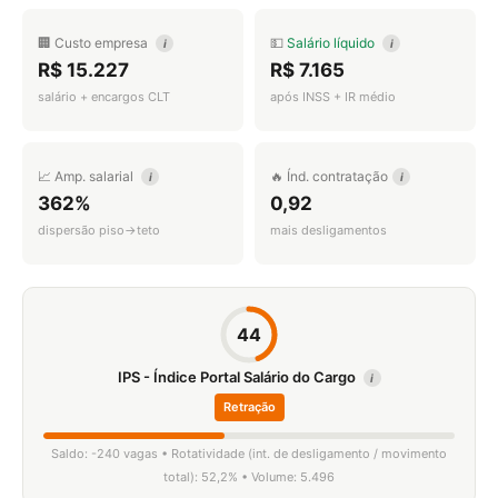
🏢 Custo empresa
💵
Salário líquido
i
i
R$ 15.227
R$ 7.165
salário + encargos CLT
após INSS + IR médio
📈 Amp. salarial
🔥 Índ. contratação
i
i
362%
0,92
dispersão piso→teto
mais desligamentos
44
IPS - Índice Portal Salário do Cargo
i
Retração
Saldo: -240 vagas • Rotatividade (int. de desligamento / movimento
total): 52,2% • Volume: 5.496