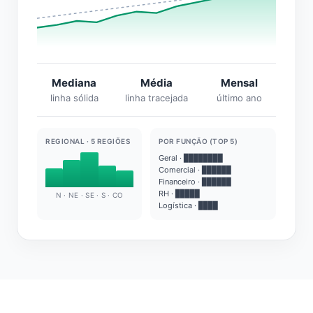
Mediana
Média
Mensal
linha sólida
linha tracejada
último ano
REGIONAL · 5 REGIÕES
POR FUNÇÃO (TOP 5)
Geral · ████████
Comercial · ██████
Financeiro · ██████
RH · █████
N · NE · SE · S · CO
Logística · ████