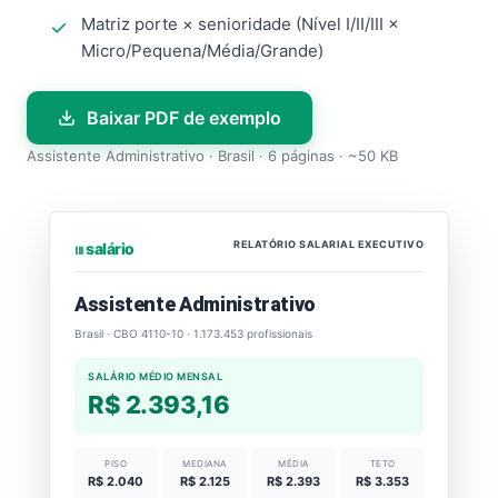
Matriz porte × senioridade (Nível I/II/III ×
Micro/Pequena/Média/Grande)
Baixar PDF de exemplo
Assistente Administrativo · Brasil · 6 páginas · ~50 KB
RELATÓRIO SALARIAL EXECUTIVO
⏐⏐⏐ salário
Assistente Administrativo
Brasil · CBO 4110-10 · 1.173.453 profissionais
SALÁRIO MÉDIO MENSAL
R$ 2.393,16
PISO
MEDIANA
MÉDIA
TETO
R$ 2.040
R$ 2.125
R$ 2.393
R$ 3.353