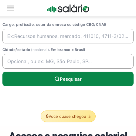
Cargo, profissão, setor da emresa ou código CBO/CNAE
Cidade/estado
(opcional)
. Em branco = Brasil
Pesquisar
🔒
Você quase chegou lá