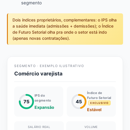
segmento
Dois índices proprietários, complementares: o IPS olha
a saúde imediata (admissões + demissões); o Índice
de Futuro Setorial olha pra onde o setor está indo
(apenas novas contratações).
SEGMENTO · EXEMPLO ILUSTRATIVO
Comércio varejista
Índice de
IPS do
Futuro Setorial
segmento
75
45
EXCLUSIVO
Expansão
Estável
SALÁRIO REAL
VOLUME