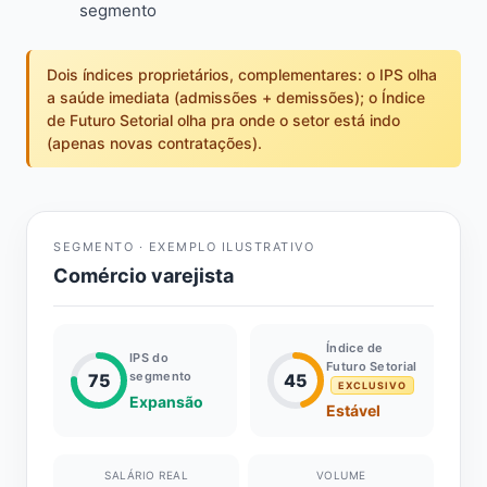
segmento
Dois índices proprietários, complementares: o IPS olha
a saúde imediata (admissões + demissões); o Índice
de Futuro Setorial olha pra onde o setor está indo
(apenas novas contratações).
SEGMENTO · EXEMPLO ILUSTRATIVO
Comércio varejista
Índice de
IPS do
Futuro Setorial
segmento
75
45
EXCLUSIVO
Expansão
Estável
SALÁRIO REAL
VOLUME