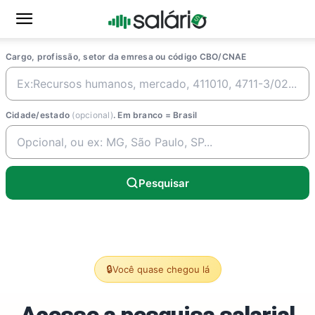
Cargo, profissão, setor da emresa ou código CBO/CNAE
Cidade/estado
(opcional)
. Em branco = Brasil
Pesquisar
🔒
Você quase chegou lá