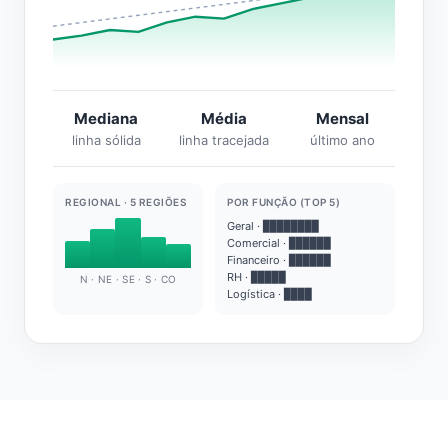
Mediana
Média
Mensal
linha sólida
linha tracejada
último ano
REGIONAL · 5 REGIÕES
POR FUNÇÃO (TOP 5)
Geral · ████████
Comercial · ██████
Financeiro · ██████
RH · █████
N · NE · SE · S · CO
Logística · ████