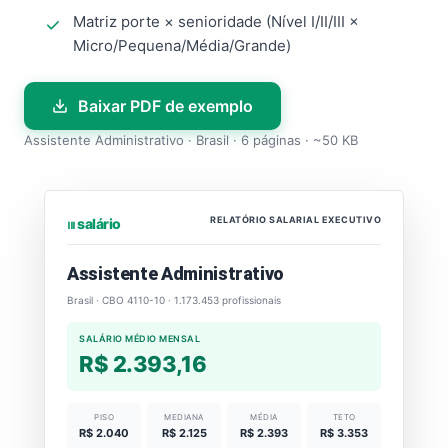
Matriz porte × senioridade (Nível I/II/III ×
Micro/Pequena/Média/Grande)
Baixar PDF de exemplo
Assistente Administrativo · Brasil · 6 páginas · ~50 KB
RELATÓRIO SALARIAL EXECUTIVO
⏐⏐⏐ salário
Assistente Administrativo
Brasil · CBO 4110-10 · 1.173.453 profissionais
SALÁRIO MÉDIO MENSAL
R$ 2.393,16
PISO
MEDIANA
MÉDIA
TETO
R$ 2.040
R$ 2.125
R$ 2.393
R$ 3.353